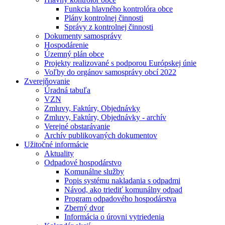
Funkcia hlavného kontrolóra obce
Plány kontrolnej činnosti
Správy z kontrolnej činnosti
Dokumenty samosprávy
Hospodárenie
Územný plán obce
Projekty realizované s podporou Európskej únie
Voľby do orgánov samosprávy obcí 2022
Zverejňovanie
Úradná tabuľa
VZN
Zmluvy, Faktúry, Objednávky
Zmluvy, Faktúry, Objednávky - archív
Verejné obstarávanie
Archív publikovaných dokumentov
Užitočné informácie
Aktuality
Odpadové hospodárstvo
Komunálne služby
Popis systému nakladania s odpadmi
Návod, ako triediť komunálny odpad
Program odpadového hospodárstva
Zberný dvor
Informácia o úrovni vytriedenia