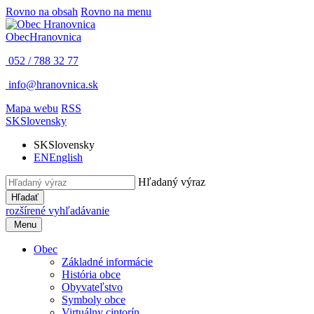
Rovno na obsah
Rovno na menu
Obec
Hranovnica
052 / 788 32 77
info@hranovnica.sk
Mapa webu
RSS
SK
Slovensky
SK
Slovensky
EN
English
Hľadaný výraz
Hľadať
rozšírené vyhľadávanie
Menu
Obec
Základné informácie
História obce
Obyvateľstvo
Symboly obce
Virtuálny cintorín