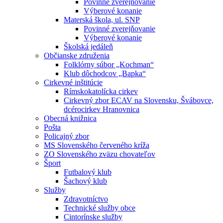
Povinné zverejňovanie
Výberové konanie
Materská škola, ul. SNP
Povinné zverejňovanie
Výberové konanie
Školská jedáleň
Občianske združenia
Folklórny súbor „Kochman“
Klub dôchodcov „Bapka“
Cirkevné inštitúcie
Rímskokatolícka cirkev
Cirkevný zbor ECAV na Slovensku, Švábovce,
dcérocirkev Hranovnica
Obecná knižnica
Pošta
Policajný zbor
MS Slovenského červeného kríža
ZO Slovenského zväzu chovateľov
Šport
Futbalový klub
Šachový klub
Služby
Zdravotníctvo
Technické služby obce
Cintorínske služby