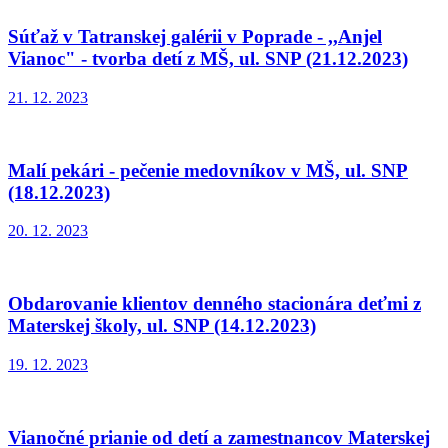
Súťaž v Tatranskej galérii v Poprade - ,,Anjel
Vianoc" - tvorba detí z MŠ, ul. SNP (21.12.2023)
21. 12. 2023
Malí pekári - pečenie medovníkov v MŠ, ul. SNP
(18.12.2023)
20. 12. 2023
Obdarovanie klientov denného stacionára deťmi z
Materskej školy, ul. SNP (14.12.2023)
19. 12. 2023
Vianočné prianie od detí a zamestnancov Materskej