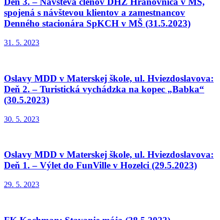
Deň 3. – Návšteva členov DHZ Hranovnica v MŠ,
spojená s návštevou klientov a zamestnancov
Denného stacionára SpKCH v MŠ (31.5.2023)
31. 5. 2023
Oslavy MDD v Materskej škole, ul. Hviezdoslavova:
Deň 2. – Turistická vychádzka na kopec „Babka“
(30.5.2023)
30. 5. 2023
Oslavy MDD v Materskej škole, ul. Hviezdoslavova:
Deň 1. – Výlet do FunVille v Hozelci (29.5.2023)
29. 5. 2023