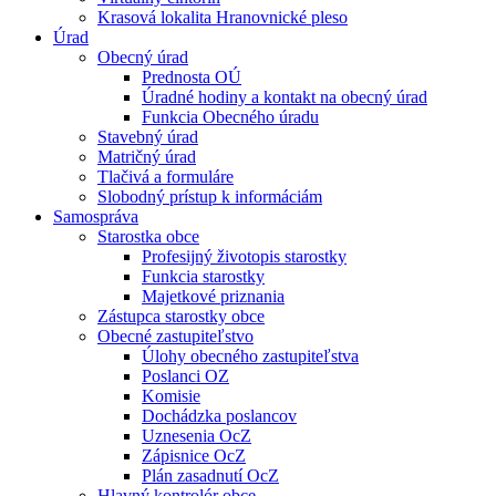
Krasová lokalita Hranovnické pleso
Úrad
Obecný úrad
Prednosta OÚ
Úradné hodiny a kontakt na obecný úrad
Funkcia Obecného úradu
Stavebný úrad
Matričný úrad
Tlačivá a formuláre
Slobodný prístup k informáciám
Samospráva
Starostka obce
Profesijný životopis starostky
Funkcia starostky
Majetkové priznania
Zástupca starostky obce
Obecné zastupiteľstvo
Úlohy obecného zastupiteľstva
Poslanci OZ
Komisie
Dochádzka poslancov
Uznesenia OcZ
Zápisnice OcZ
Plán zasadnutí OcZ
Hlavný kontrolór obce