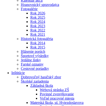
Kalendár akcií
Hranovnický spravodajca
Fotogalérie
Rok 2026
Rok 2025
Rok 2024
Rok 2023
Rok 2022
Rok 2021
Historická fotogaléria
Rok 2014
Rok 2015
Hlásenie porúch
Športové výsledky
Jedálne lístky
Farské oznamy
Cestovné poriadky
Inštitúcie
Dobrovoľný hasičský zbor
Školské zariadenia
Základná škola
Webová stránka ZŠ
Povinné zverejňovanie
Voľné pracovné miesta
Materská škola, ul. Hviezdoslavova