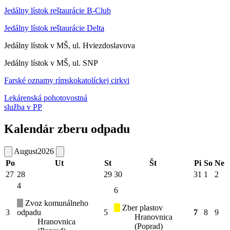
Jedálny lístok reštaurácie B-Club
Jedálny lístok reštaurácie Delta
Jedálny lístok v MŠ, ul. Hviezdoslavova
Jedálny lístok v MŠ, ul. SNP
Farské oznamy rímskokatolíckej cirkvi
Lekárenská pohotovostná
služba v PP
Kalendár zberu odpadu
August
2026
Po
Ut
St
Št
Pi
So
Ne
27
28
29
30
31
1
2
4
6
Zvoz komunálneho
Zber plastov
3
odpadu
5
7
8
9
Hranovnica
Hranovnica
(Poprad)