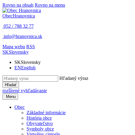
Rovno na obsah
Rovno na menu
Obec
Hranovnica
052 / 788 32 77
info@hranovnica.sk
Mapa webu
RSS
SK
Slovensky
SK
Slovensky
EN
English
Hľadaný výraz
Hľadať
rozšírené vyhľadávanie
Menu
Obec
Základné informácie
História obce
Obyvateľstvo
Symboly obce
Virtuálny cintorín