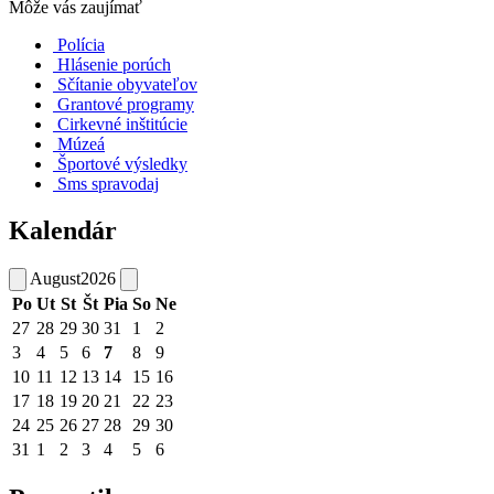
Môže vás zaujímať
Polícia
Hlásenie porúch
Sčítanie obyvateľov
Grantové programy
Cirkevné inštitúcie
Múzeá
Športové výsledky
Sms spravodaj
Kalendár
August
2026
Po
Ut
St
Št
Pia
So
Ne
27
28
29
30
31
1
2
3
4
5
6
7
8
9
10
11
12
13
14
15
16
17
18
19
20
21
22
23
24
25
26
27
28
29
30
31
1
2
3
4
5
6