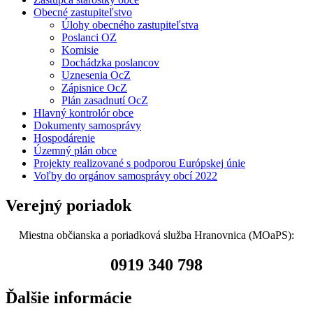
Obecné zastupiteľstvo
Úlohy obecného zastupiteľstva
Poslanci OZ
Komisie
Dochádzka poslancov
Uznesenia OcZ
Zápisnice OcZ
Plán zasadnutí OcZ
Hlavný kontrolór obce
Dokumenty samosprávy
Hospodárenie
Územný plán obce
Projekty realizované s podporou Európskej únie
Voľby do orgánov samosprávy obcí 2022
Verejný poriadok
Miestna občianska a poriadková služba Hranovnica (MOaPS):
0919 340 798
Ďalšie informácie