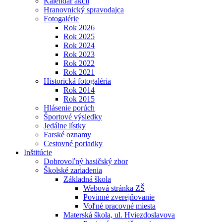
Kalendár akcií
Hranovnický spravodajca
Fotogalérie
Rok 2026
Rok 2025
Rok 2024
Rok 2023
Rok 2022
Rok 2021
Historická fotogaléria
Rok 2014
Rok 2015
Hlásenie porúch
Športové výsledky
Jedálne lístky
Farské oznamy
Cestovné poriadky
Inštitúcie
Dobrovoľný hasičský zbor
Školské zariadenia
Základná škola
Webová stránka ZŠ
Povinné zverejňovanie
Voľné pracovné miesta
Materská škola, ul. Hviezdoslavova