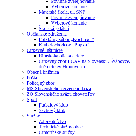
Povinné zverejňovanie
Výberové konanie
Materská škola, ul. SNP
Povinné zverejňovanie
Výberové konanie
Školská jedáleň
Občianske združenia
Folklórny súbor „Kochman“
Klub dôchodcov „Bapka“
Cirkevné inštitúcie
Rímskokatolícka cirkev
Cirkevný zbor ECAV na Slovensku, Švábovce,
dcérocirkev Hranovnica
Obecná knižnica
Pošta
Policajný zbor
MS Slovenského červeného kríža
ZO Slovenského zväzu chovateľov
Šport
Futbalový klub
Šachový klub
Služby
Zdravotníctvo
Technické služby obce
Cintorínske služby