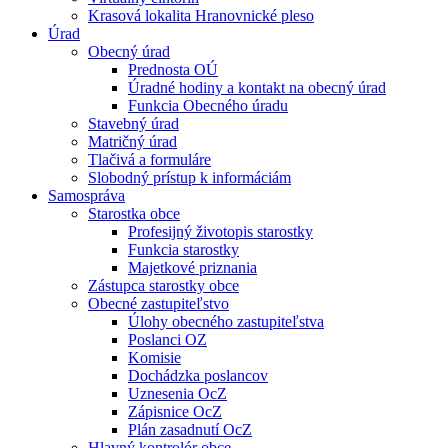
Krasová lokalita Hranovnické pleso
Úrad
Obecný úrad
Prednosta OÚ
Úradné hodiny a kontakt na obecný úrad
Funkcia Obecného úradu
Stavebný úrad
Matričný úrad
Tlačivá a formuláre
Slobodný prístup k informáciám
Samospráva
Starostka obce
Profesijný životopis starostky
Funkcia starostky
Majetkové priznania
Zástupca starostky obce
Obecné zastupiteľstvo
Úlohy obecného zastupiteľstva
Poslanci OZ
Komisie
Dochádzka poslancov
Uznesenia OcZ
Zápisnice OcZ
Plán zasadnutí OcZ
Hlavný kontrolór obce