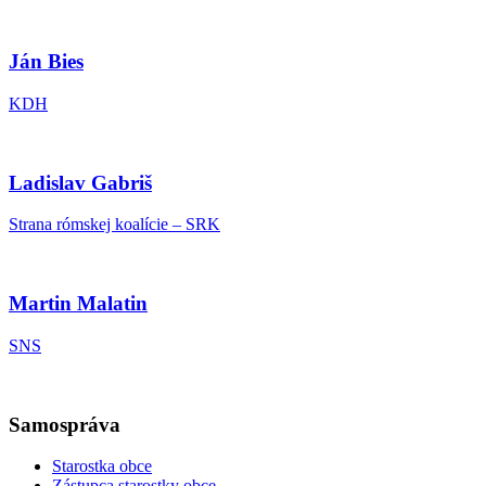
Ján Bies
KDH
Ladislav Gabriš
Strana rómskej koalície – SRK
Martin Malatin
SNS
Samospráva
Starostka obce
Zástupca starostky obce