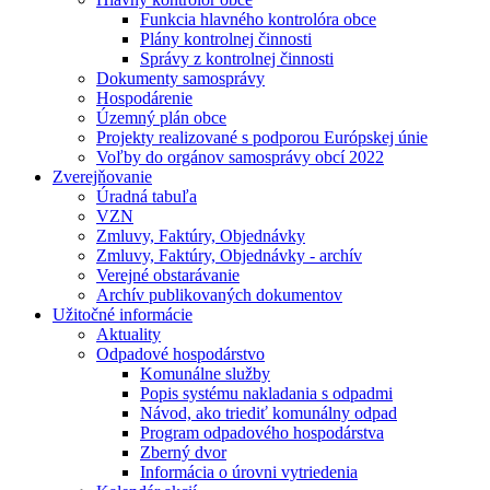
Funkcia hlavného kontrolóra obce
Plány kontrolnej činnosti
Správy z kontrolnej činnosti
Dokumenty samosprávy
Hospodárenie
Územný plán obce
Projekty realizované s podporou Európskej únie
Voľby do orgánov samosprávy obcí 2022
Zverejňovanie
Úradná tabuľa
VZN
Zmluvy, Faktúry, Objednávky
Zmluvy, Faktúry, Objednávky - archív
Verejné obstarávanie
Archív publikovaných dokumentov
Užitočné informácie
Aktuality
Odpadové hospodárstvo
Komunálne služby
Popis systému nakladania s odpadmi
Návod, ako triediť komunálny odpad
Program odpadového hospodárstva
Zberný dvor
Informácia o úrovni vytriedenia