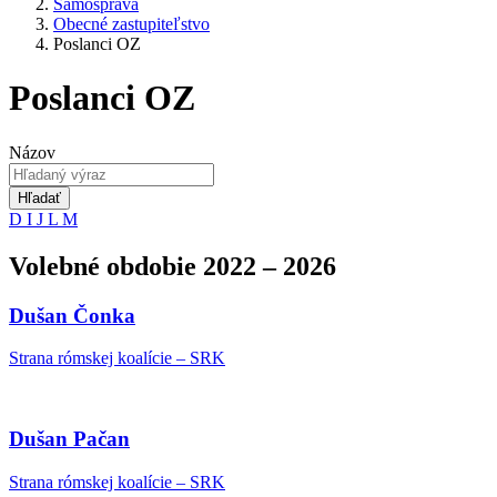
Samospráva
Obecné zastupiteľstvo
Poslanci OZ
Poslanci OZ
Názov
Hľadať
D
I
J
L
M
Volebné obdobie 2022 – 2026
Dušan Čonka
Strana rómskej koalície – SRK
Dušan Pačan
Strana rómskej koalície – SRK