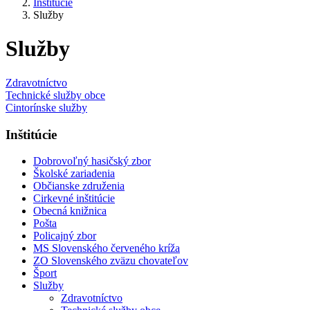
Inštitúcie
Služby
Služby
Zdravotníctvo
Technické služby obce
Cintorínske služby
Inštitúcie
Dobrovoľný hasičský zbor
Školské zariadenia
Občianske združenia
Cirkevné inštitúcie
Obecná knižnica
Pošta
Policajný zbor
MS Slovenského červeného kríža
ZO Slovenského zväzu chovateľov
Šport
Služby
Zdravotníctvo