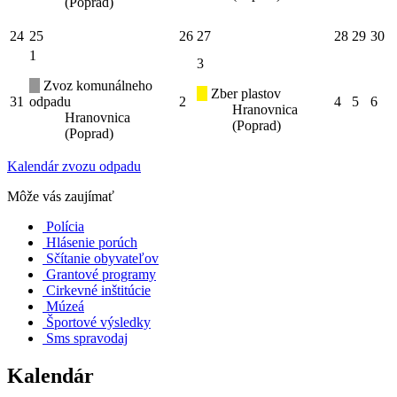
(Poprad)
24
25
26
27
28
29
30
1
3
Zvoz komunálneho
Zber plastov
31
odpadu
2
4
5
6
Hranovnica
Hranovnica
(Poprad)
(Poprad)
Kalendár zvozu odpadu
Môže vás zaujímať
Polícia
Hlásenie porúch
Sčítanie obyvateľov
Grantové programy
Cirkevné inštitúcie
Múzeá
Športové výsledky
Sms spravodaj
Kalendár