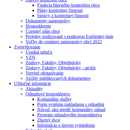
Funkcia hlavného kontrolóra obce
Plány kontrolnej činnosti
Správy z kontrolnej činnosti
Dokumenty samosprávy
Hospodárenie
Územný plán obce
Projekty realizované s podporou Európskej únie
Voľby do orgánov samosprávy obcí 2022
Zverejňovanie
Úradná tabuľa
VZN
Zmluvy, Faktúry, Objednávky
Zmluvy, Faktúry, Objednávky - archív
Verejné obstarávanie
Archív publikovaných dokumentov
Užitočné informácie
Aktuality
Odpadové hospodárstvo
Komunálne služby
Popis systému nakladania s odpadmi
Návod, ako triediť komunálny odpad
Program odpadového hospodárstva
Zberný dvor
Informácia o úrovni vytriedenia