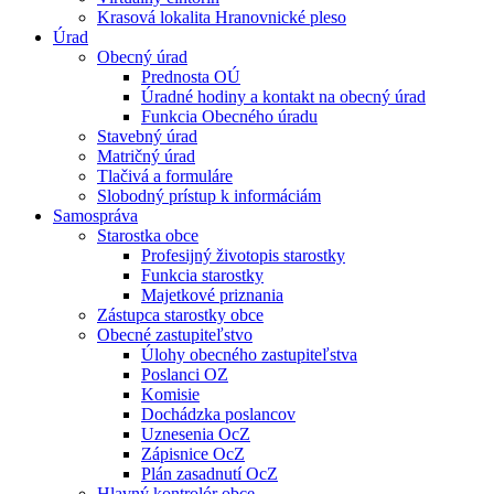
Krasová lokalita Hranovnické pleso
Úrad
Obecný úrad
Prednosta OÚ
Úradné hodiny a kontakt na obecný úrad
Funkcia Obecného úradu
Stavebný úrad
Matričný úrad
Tlačivá a formuláre
Slobodný prístup k informáciám
Samospráva
Starostka obce
Profesijný životopis starostky
Funkcia starostky
Majetkové priznania
Zástupca starostky obce
Obecné zastupiteľstvo
Úlohy obecného zastupiteľstva
Poslanci OZ
Komisie
Dochádzka poslancov
Uznesenia OcZ
Zápisnice OcZ
Plán zasadnutí OcZ
Hlavný kontrolór obce