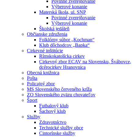
Povinné zverejňovanie
Výberové konanie
Materská škola, ul. SNP
Povinné zverejňovanie
Výberové konanie
Školská jedáleň
Občianske združenia
Folklórny súbor „Kochman“
Klub dôchodcov „Bapka“
Cirkevné inštitúcie
Rímskokatolícka cirkev
Cirkevný zbor ECAV na Slovensku, Švábovce,
dcérocirkev Hranovnica
Obecná knižnica
Pošta
Policajný zbor
MS Slovenského červeného kríža
ZO Slovenského zväzu chovateľov
Šport
Futbalový klub
Šachový klub
Služby
Zdravotníctvo
Technické služby obce
Cintorínske služby