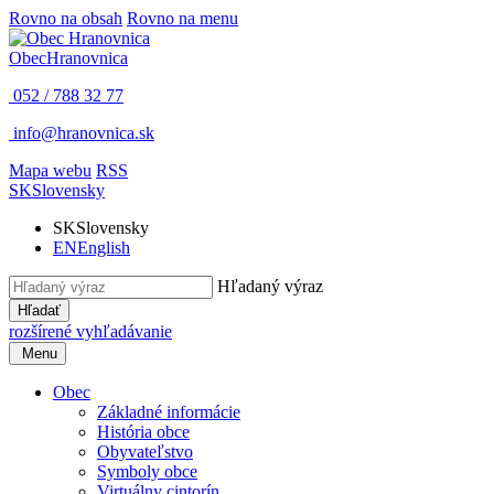
Rovno na obsah
Rovno na menu
Obec
Hranovnica
052 / 788 32 77
info@hranovnica.sk
Mapa webu
RSS
SK
Slovensky
SK
Slovensky
EN
English
Hľadaný výraz
Hľadať
rozšírené vyhľadávanie
Menu
Obec
Základné informácie
História obce
Obyvateľstvo
Symboly obce
Virtuálny cintorín