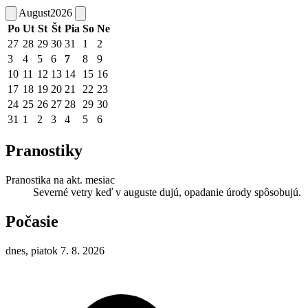
August
2026
Po
Ut
St
Št
Pia
So
Ne
27
28
29
30
31
1
2
3
4
5
6
7
8
9
10
11
12
13
14
15
16
17
18
19
20
21
22
23
24
25
26
27
28
29
30
31
1
2
3
4
5
6
Pranostiky
Pranostika na akt. mesiac
Severné vetry keď v auguste dujú, opadanie úrody spôsobujú.
Počasie
dnes, piatok 7. 8. 2026