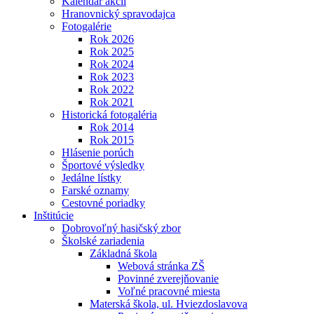
Kalendár akcií
Hranovnický spravodajca
Fotogalérie
Rok 2026
Rok 2025
Rok 2024
Rok 2023
Rok 2022
Rok 2021
Historická fotogaléria
Rok 2014
Rok 2015
Hlásenie porúch
Športové výsledky
Jedálne lístky
Farské oznamy
Cestovné poriadky
Inštitúcie
Dobrovoľný hasičský zbor
Školské zariadenia
Základná škola
Webová stránka ZŠ
Povinné zverejňovanie
Voľné pracovné miesta
Materská škola, ul. Hviezdoslavova