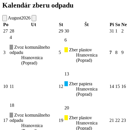
Kalendár zberu odpadu
August
2026
Po
Ut
St
Št
Pi
So
Ne
27
28
29
30
31
1
2
4
6
Zvoz komunálneho
Zber plastov
3
odpadu
5
7
8
9
Hranovnica
Hranovnica
(Poprad)
(Poprad)
13
Zber papiera
10
11
12
14
15
16
Hranovnica
(Poprad)
18
20
Zvoz komunálneho
Zber plastov
17
odpadu
19
21
22
23
Hranovnica
Hranovnica
(Poprad)