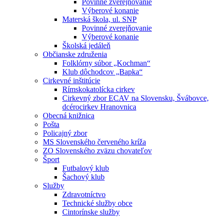
Povinné zverejňovanie
Výberové konanie
Materská škola, ul. SNP
Povinné zverejňovanie
Výberové konanie
Školská jedáleň
Občianske združenia
Folklórny súbor „Kochman“
Klub dôchodcov „Bapka“
Cirkevné inštitúcie
Rímskokatolícka cirkev
Cirkevný zbor ECAV na Slovensku, Švábovce,
dcérocirkev Hranovnica
Obecná knižnica
Pošta
Policajný zbor
MS Slovenského červeného kríža
ZO Slovenského zväzu chovateľov
Šport
Futbalový klub
Šachový klub
Služby
Zdravotníctvo
Technické služby obce
Cintorínske služby