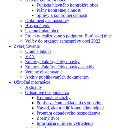
Funkcia hlavného kontrolóra obce
Plány kontrolnej činnosti
Správy z kontrolnej činnosti
Dokumenty samosprávy
Hospodárenie
Územný plán obce
Projekty realizované s podporou Európskej únie
Voľby do orgánov samosprávy obcí 2022
Zverejňovanie
Úradná tabuľa
VZN
Zmluvy, Faktúry, Objednávky
Zmluvy, Faktúry, Objednávky - archív
Verejné obstarávanie
Archív publikovaných dokumentov
Užitočné informácie
Aktuality
Odpadové hospodárstvo
Komunálne služby
Popis systému nakladania s odpadmi
Návod, ako triediť komunálny odpad
Program odpadového hospodárstva
Zberný dvor
Informácia o úrovni vytriedenia