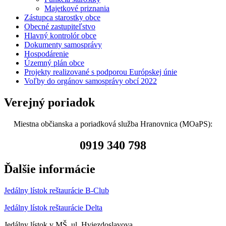
Majetkové priznania
Zástupca starostky obce
Obecné zastupiteľstvo
Hlavný kontrolór obce
Dokumenty samosprávy
Hospodárenie
Územný plán obce
Projekty realizované s podporou Európskej únie
Voľby do orgánov samosprávy obcí 2022
Verejný poriadok
Miestna občianska a poriadková služba Hranovnica (MOaPS):
0919 340 798
Ďalšie informácie
Jedálny lístok reštaurácie B-Club
Jedálny lístok reštaurácie Delta
Jedálny lístok v MŠ, ul. Hviezdoslavova