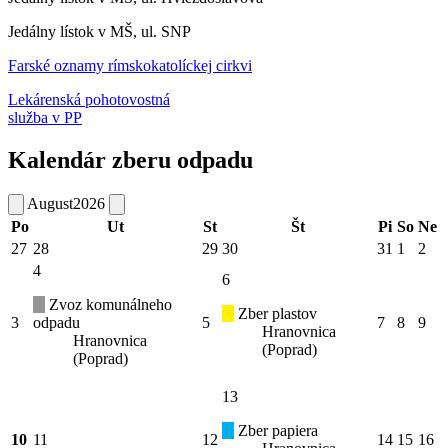
Jedálny lístok v MŠ, ul. SNP
Farské oznamy rímskokatolíckej cirkvi
Lekárenská pohotovostná
služba v PP
Kalendár zberu odpadu
August
2026
Po
Ut
St
Št
Pi
So
Ne
27
28
29
30
31
1
2
4
6
Zvoz komunálneho
Zber plastov
3
odpadu
5
7
8
9
Hranovnica
Hranovnica
(Poprad)
(Poprad)
13
Zber papiera
10
11
12
14
15
16