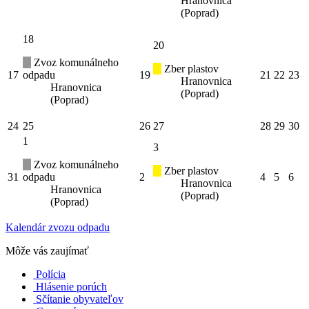
Hranovnica
(Poprad)
18
20
Zvoz komunálneho
Zber plastov
17
odpadu
19
21
22
23
Hranovnica
Hranovnica
(Poprad)
(Poprad)
24
25
26
27
28
29
30
1
3
Zvoz komunálneho
Zber plastov
31
odpadu
2
4
5
6
Hranovnica
Hranovnica
(Poprad)
(Poprad)
Kalendár zvozu odpadu
Môže vás zaujímať
Polícia
Hlásenie porúch
Sčítanie obyvateľov