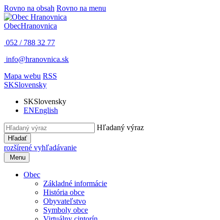
Rovno na obsah
Rovno na menu
Obec
Hranovnica
052 / 788 32 77
info@hranovnica.sk
Mapa webu
RSS
SK
Slovensky
SK
Slovensky
EN
English
Hľadaný výraz
Hľadať
rozšírené vyhľadávanie
Menu
Obec
Základné informácie
História obce
Obyvateľstvo
Symboly obce
Virtuálny cintorín