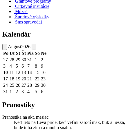
Grantové programy
Cirkevné inštitúcie
Múzeá
Športové výsledky
Sms spravodaj
Kalendár
August
2026
Po
Ut
St
Št
Pia
So
Ne
27
28
29
30
31
1
2
3
4
5
6
7
8
9
10
11
12
13
14
15
16
17
18
19
20
21
22
23
24
25
26
27
28
29
30
31
1
2
3
4
5
6
Pranostiky
Pranostika na akt. mesiac
Keď leto na Leva príde, keď veľmi zarodí mak, buk a lieska,
bude tuhá zima a mnoho sňahu.