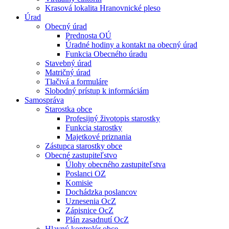
Krasová lokalita Hranovnické pleso
Úrad
Obecný úrad
Prednosta OÚ
Úradné hodiny a kontakt na obecný úrad
Funkcia Obecného úradu
Stavebný úrad
Matričný úrad
Tlačivá a formuláre
Slobodný prístup k informáciám
Samospráva
Starostka obce
Profesijný životopis starostky
Funkcia starostky
Majetkové priznania
Zástupca starostky obce
Obecné zastupiteľstvo
Úlohy obecného zastupiteľstva
Poslanci OZ
Komisie
Dochádzka poslancov
Uznesenia OcZ
Zápisnice OcZ
Plán zasadnutí OcZ
Hlavný kontrolór obce