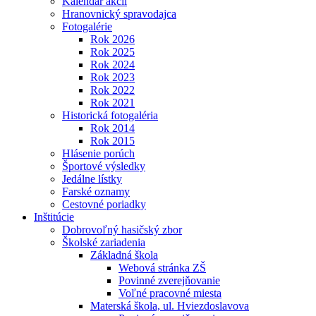
Kalendár akcií
Hranovnický spravodajca
Fotogalérie
Rok 2026
Rok 2025
Rok 2024
Rok 2023
Rok 2022
Rok 2021
Historická fotogaléria
Rok 2014
Rok 2015
Hlásenie porúch
Športové výsledky
Jedálne lístky
Farské oznamy
Cestovné poriadky
Inštitúcie
Dobrovoľný hasičský zbor
Školské zariadenia
Základná škola
Webová stránka ZŠ
Povinné zverejňovanie
Voľné pracovné miesta
Materská škola, ul. Hviezdoslavova