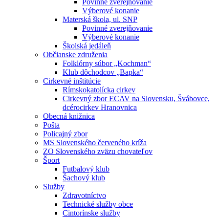
Povinné zverejňovanie
Výberové konanie
Materská škola, ul. SNP
Povinné zverejňovanie
Výberové konanie
Školská jedáleň
Občianske združenia
Folklórny súbor „Kochman“
Klub dôchodcov „Bapka“
Cirkevné inštitúcie
Rímskokatolícka cirkev
Cirkevný zbor ECAV na Slovensku, Švábovce,
dcérocirkev Hranovnica
Obecná knižnica
Pošta
Policajný zbor
MS Slovenského červeného kríža
ZO Slovenského zväzu chovateľov
Šport
Futbalový klub
Šachový klub
Služby
Zdravotníctvo
Technické služby obce
Cintorínske služby