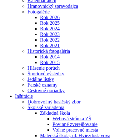
Kalendár akcií
Hranovnický spravodajca
Fotogalérie
Rok 2026
Rok 2025
Rok 2024
Rok 2023
Rok 2022
Rok 2021
Historická fotogaléria
Rok 2014
Rok 2015
Hlásenie porúch
Športové výsledky
Jedálne lístky
Farské oznamy
Cestovné poriadky
Inštitúcie
Dobrovoľný hasičský zbor
Školské zariadenia
Základná škola
Webová stránka ZŠ
Povinné zverejňovanie
Voľné pracovné miesta
Materská škola, ul. Hviezdoslavova