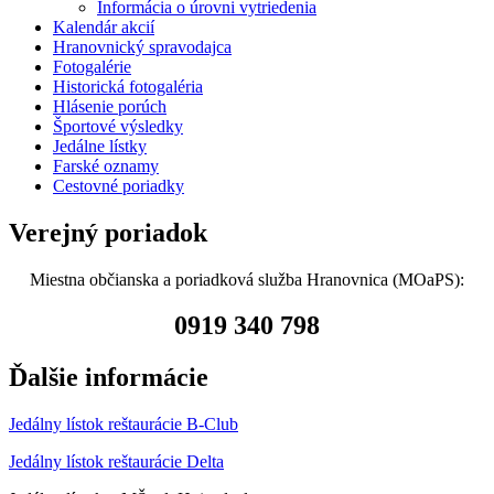
Informácia o úrovni vytriedenia
Kalendár akcií
Hranovnický spravodajca
Fotogalérie
Historická fotogaléria
Hlásenie porúch
Športové výsledky
Jedálne lístky
Farské oznamy
Cestovné poriadky
Verejný poriadok
Miestna občianska a poriadková služba Hranovnica (MOaPS):
0919 340 798
Ďalšie informácie
Jedálny lístok reštaurácie B-Club
Jedálny lístok reštaurácie Delta