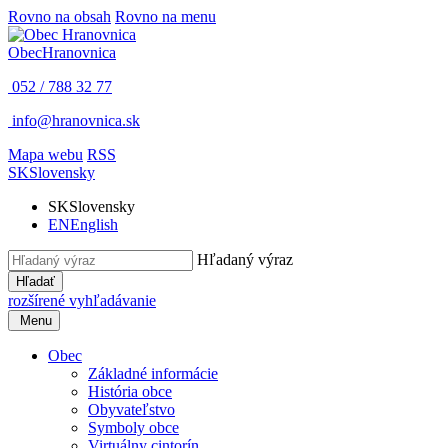
Rovno na obsah
Rovno na menu
Obec
Hranovnica
052 / 788 32 77
info@hranovnica.sk
Mapa webu
RSS
SK
Slovensky
SK
Slovensky
EN
English
Hľadaný výraz
Hľadať
rozšírené vyhľadávanie
Menu
Obec
Základné informácie
História obce
Obyvateľstvo
Symboly obce
Virtuálny cintorín