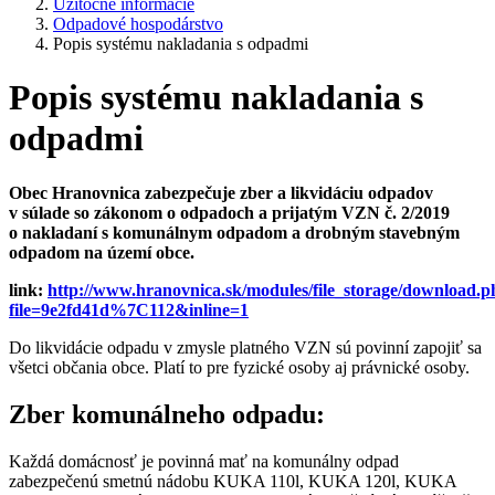
Užitočné informácie
Odpadové hospodárstvo
Popis systému nakladania s odpadmi
Popis systému nakladania s
odpadmi
Obec Hranovnica zabezpečuje zber a likvidáciu odpadov
v súlade so zákonom o odpadoch a prijatým VZN č. 2/2019
o nakladaní s komunálnym
odpadom a drobným stavebným
odpadom na území obce.
link:
http://www.hranovnica.sk/modules/file_storage/download.
file=9e2fd41d%7C112&inline=1
Do likvidácie odpadu v zmysle platného VZN sú povinní zapojiť sa
všetci občania obce. Platí to pre fyzické osoby aj právnické osoby.
Zber komunálneho odpadu:
Každá domácnosť je povinná mať na komunálny odpad
zabezpečenú smetnú nádobu KUKA 110l, KUKA 120l, KUKA