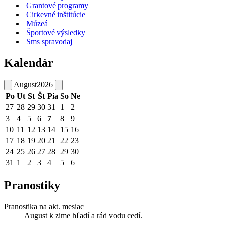
Grantové programy
Cirkevné inštitúcie
Múzeá
Športové výsledky
Sms spravodaj
Kalendár
August
2026
Po
Ut
St
Št
Pia
So
Ne
27
28
29
30
31
1
2
3
4
5
6
7
8
9
10
11
12
13
14
15
16
17
18
19
20
21
22
23
24
25
26
27
28
29
30
31
1
2
3
4
5
6
Pranostiky
Pranostika na akt. mesiac
August k zime hľadí a rád vodu cedí.