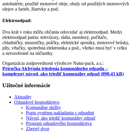
autobatérie, použité motorové oleje, obaly od použitých motorových
olejov a farieb, žiarivky a pod.
Elektroodpad:
Dva krát v roku môžu občania odovzdať aj elektroodpad. Medzi
elektroodpad patria: televízory, rádia, monitory, počítače,
chladničky, mrazničky, práčky, elektrické sporáky, motorové brúsky,
píly, vŕtačky, spotrebná elektronika a pod., všetko musí byť v celku
a nerozobrané na súčiastky.
Organizácia zodpovednosti výrobcov Natur-pack, a.s.:
Príručka Alchýmia triedenia komunálneho odpadu –
komplexný návod, ako triediť komunálny odpad (890.43 kB)
Užitočné informácie
Aktuality
Odpadové hospodárstvo
Komunálne služby
Popis systému nakladania s odpadmi
Návod, ako triediť komunálny odpad
Program odpadového hospodárstva
Zberný dvor