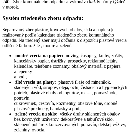
240l. Zber komunálneho odpadu sa vykonáva každý párny týždeň
v utorok.
Systém triedeného zberu odpadu:
Separovaný zber plastov, kovových obalov, skla a papiera je
realizovaný podľa
kalendára triedeného zberu komunálneho
odpadu. Na triedený zber majú občania k dispozícii plastové vrecia
odlíšené farbou: žlté , modré a zelené.
modré vrecia na papier:
noviny, časopisy, knihy, zošity,
kancelársky papier, ústrižky, prospekty, reklamné letáky,
kalendáre, telefónne zoznamy, obalový materiál z papiera
a lepenky
a pod.,
žlté vrecia na plasty:
plastové fľaše od minerálok,
sladených vôd, sirupov, oleja, octu, čistiacich a hygienických
potrieb, plastové obaly od jogurtov, masla, pomazánok,
potravín,
cukroviniek, cestovín, kozmetiky, obalové fólie, drobné
plastové predmety, bandasky a pod.,
zelené vrecia na sklo:
všetky druhy sklenených obalov
bez kovových uzáverov, dekoratívne a tabuľové sklo,
sklenené poháre z konzervovaných potravín, detskej výživy,
zeleniny, ovocia,