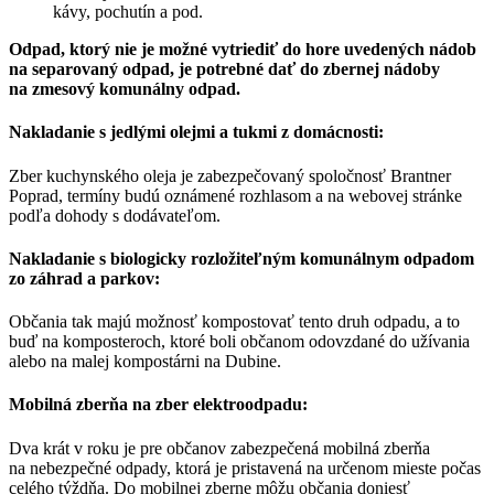
kávy, pochutín a pod.
Odpad, ktorý nie je možné vytriediť do hore uvedených nádob
na separovaný odpad, je potrebné dať do zbernej nádoby
na zmesový komunálny odpad.
Nakladanie s jedlými olejmi a tukmi z domácnosti:
Zber kuchynského oleja je zabezpečovaný spoločnosť Brantner
Poprad, termíny budú oznámené rozhlasom a na webovej stránke
podľa dohody s dodávateľom.
Nakladanie s biologicky rozložiteľným komunálnym odpadom
zo záhrad a parkov:
Občania tak majú možnosť kompostovať tento druh odpadu, a to
buď na komposteroch, ktoré boli občanom odovzdané do užívania
alebo na malej kompostárni na Dubine.
Mobilná zberňa na zber elektroodpadu:
Dva krát v roku je pre občanov zabezpečená mobilná zberňa
na nebezpečné odpady, ktorá je pristavená na určenom mieste počas
celého týždňa. Do mobilnej zberne môžu občania doniesť