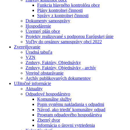
Funkcia hlavného kontrolóra obce
Plány kontrolnej činnosti
Správy z kontrolnej činnosti
Dokumenty samosprávy
Hospodárenie
Územný plán obce
Projekty realizované s podporou Európskej únie
Voľby do orgánov samosprávy obcí 2022
Zverejňovanie
Úradná tabuľa
VZN
Zmluvy, Faktúry, Objednávky
Zmluvy, Faktúry, Objednávky - archív
Verejné obstarávanie
Archív publikovaných dokumentov
Užitočné informácie
Aktuality
Odpadové hospodárstvo
Komunálne služby
Popis systému nakladania s odpadmi
Návod, ako triediť komunálny odpad
Program odpadového hospodárstva
Zberný dvor
Informácia o úrovni vytriedenia