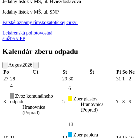
Jedálny lístok v MŠ, ul. Hviezdoslavova
Jedálny lístok v MŠ, ul. SNP
Farské oznamy rímskokatolíckej cirkvi
Lekárenská pohotovostná
služba v PP
Kalendár zberu odpadu
August
2026
Po
Ut
St
Št
Pi
So
Ne
27
28
29
30
31
1
2
4
6
Zvoz komunálneho
Zber plastov
3
odpadu
5
7
8
9
Hranovnica
Hranovnica
(Poprad)
(Poprad)
13
Zber papiera
10
11
12
14
15
16