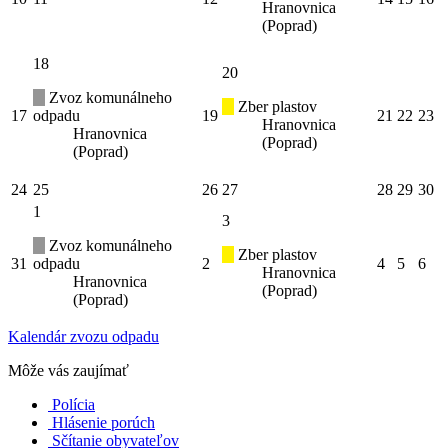
Hranovnica
(Poprad)
18
20
Zvoz komunálneho
Zber plastov
17
odpadu
19
21
22
23
Hranovnica
Hranovnica
(Poprad)
(Poprad)
24
25
26
27
28
29
30
1
3
Zvoz komunálneho
Zber plastov
31
odpadu
2
4
5
6
Hranovnica
Hranovnica
(Poprad)
(Poprad)
Kalendár zvozu odpadu
Môže vás zaujímať
Polícia
Hlásenie porúch
Sčítanie obyvateľov