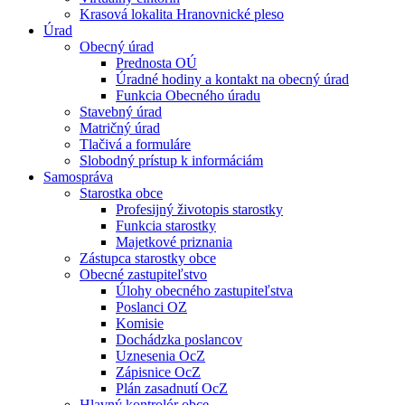
Krasová lokalita Hranovnické pleso
Úrad
Obecný úrad
Prednosta OÚ
Úradné hodiny a kontakt na obecný úrad
Funkcia Obecného úradu
Stavebný úrad
Matričný úrad
Tlačivá a formuláre
Slobodný prístup k informáciám
Samospráva
Starostka obce
Profesijný životopis starostky
Funkcia starostky
Majetkové priznania
Zástupca starostky obce
Obecné zastupiteľstvo
Úlohy obecného zastupiteľstva
Poslanci OZ
Komisie
Dochádzka poslancov
Uznesenia OcZ
Zápisnice OcZ
Plán zasadnutí OcZ
Hlavný kontrolór obce