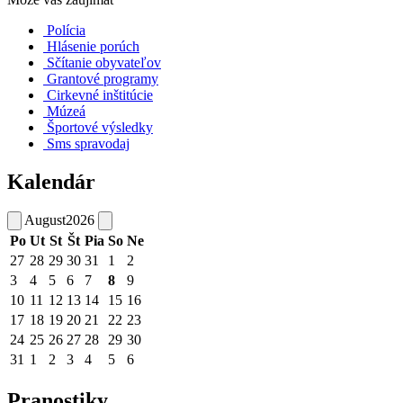
Polícia
Hlásenie porúch
Sčítanie obyvateľov
Grantové programy
Cirkevné inštitúcie
Múzeá
Športové výsledky
Sms spravodaj
Kalendár
August
2026
Po
Ut
St
Št
Pia
So
Ne
27
28
29
30
31
1
2
3
4
5
6
7
8
9
10
11
12
13
14
15
16
17
18
19
20
21
22
23
24
25
26
27
28
29
30
31
1
2
3
4
5
6
Pranostiky