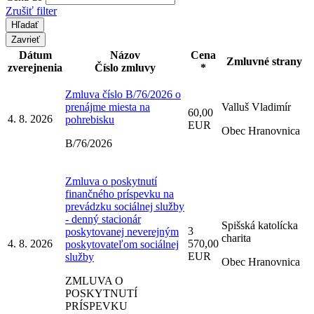
Zrušiť filter
Zavrieť
Dátum
Názov
Cena
Zmluvné strany
zverejnenia
Číslo zmluvy
*
Zmluva číslo B/76/2026 o
prenájme miesta na
Valluš Vladimír
60,00
4. 8. 2026
pohrebisku
EUR
Obec Hranovnica
B/76/2026
Zmluva o poskytnutí
finančného príspevku na
prevádzku sociálnej služby
- denný stacionár
Spišská katolícka
3
poskytovanej neverejným
charita
4. 8. 2026
570,00
poskytovateľom sociálnej
EUR
služby
Obec Hranovnica
ZMLUVA O
POSKYTNUTÍ
PRÍSPEVKU