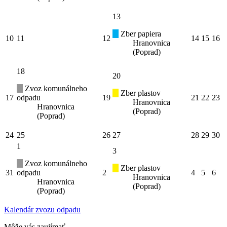
13
Zber papiera
10
11
12
14
15
16
Hranovnica
(Poprad)
18
20
Zvoz komunálneho
Zber plastov
17
odpadu
19
21
22
23
Hranovnica
Hranovnica
(Poprad)
(Poprad)
24
25
26
27
28
29
30
1
3
Zvoz komunálneho
Zber plastov
31
odpadu
2
4
5
6
Hranovnica
Hranovnica
(Poprad)
(Poprad)
Kalendár zvozu odpadu
Môže vás zaujímať