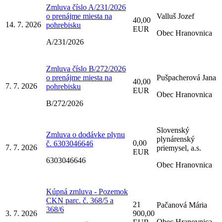
Zmluva číslo A/231/2026
o prenájme miesta na
Valluš Jozef
40,00
14. 7. 2026
pohrebisku
EUR
Obec Hranovnica
A/231/2026
Zmluva číslo B/272/2026
o prenájme miesta na
Pušpacherová Jana
40,00
7. 7. 2026
pohrebisku
EUR
Obec Hranovnica
B/272/2026
Slovenský
Zmluva o dodávke plynu
plynárenský
0,00
č. 6303046646
7. 7. 2026
priemysel, a.s.
EUR
6303046646
Obec Hranovnica
Kúpná zmluva - Pozemok
CKN parc. č. 368/5 a
21
Pačanová Mária
368/6
3. 7. 2026
900,00
Obec Hranovnica