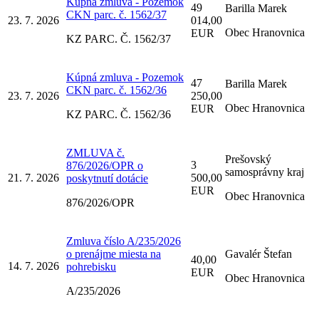
Kúpná zmluva - Pozemok
49
Barilla Marek
CKN parc. č. 1562/37
23. 7. 2026
014,00
Obec Hranovnica
EUR
KZ PARC. Č. 1562/37
Kúpná zmluva - Pozemok
47
Barilla Marek
CKN parc. č. 1562/36
23. 7. 2026
250,00
Obec Hranovnica
EUR
KZ PARC. Č. 1562/36
ZMLUVA č.
Prešovský
3
876/2026/OPR o
samosprávny kraj
21. 7. 2026
500,00
poskytnutí dotácie
EUR
Obec Hranovnica
876/2026/OPR
Zmluva číslo A/235/2026
o prenájme miesta na
Gavalér Štefan
40,00
14. 7. 2026
pohrebisku
EUR
Obec Hranovnica
A/235/2026