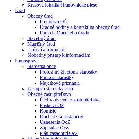
Krasová lokalita Hranovnické pleso
Úrad
Obecný úrad
Prednosta OÚ
Úradné hodiny a kontakt na obecný úrad
Funkcia Obecného úradu
Stavebný úrad
Matričný úrad
Tlačivá a formuláre
Slobodný prístup k informáciám
Samospráva
Starostka obce
Profesijný životopis starostky
Funkcia starostky
Majetkové priznania
Zástupca starostky obce
Obecné zastupiteľstvo
Úlohy obecného zastupiteľstva
Poslanci OZ
Komisie
Dochádzka poslancov
Uznesenia OcZ
Zápisnice OcZ
Plán zasadnutí OcZ
Hlavný kontrolór obce