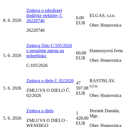
Zmluva o združenej
dodávke elektriny č.
ELGAS, s.r.o.
0,00
8. 6. 2026
26220746
EUR
Obec Hranovnica
26220746
Zmluva číslo C/105/2026
o prenájme miesta na
Hamrozyová Iveta
60,00
5. 6. 2026
pohrebisku
EUR
Obec Hranovnica
C/105/2026
Zmluva o dielo č. 02/2026
RASTISLAV,
47
s.r.o.
5. 6. 2026
597,08
ZMLUVA O DIELO Č.
EUR
02/2026
Obec Hranovnica
Zmluva o dielo
Herstek Damián,
1
Mgr..
5. 6. 2026
428,00
ZMLUVA O DIELO -
EUR
WENDIGO
Obec Hranovnica