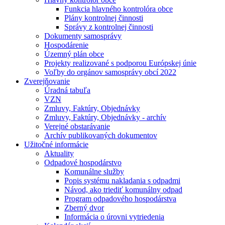
Funkcia hlavného kontrolóra obce
Plány kontrolnej činnosti
Správy z kontrolnej činnosti
Dokumenty samosprávy
Hospodárenie
Územný plán obce
Projekty realizované s podporou Európskej únie
Voľby do orgánov samosprávy obcí 2022
Zverejňovanie
Úradná tabuľa
VZN
Zmluvy, Faktúry, Objednávky
Zmluvy, Faktúry, Objednávky - archív
Verejné obstarávanie
Archív publikovaných dokumentov
Užitočné informácie
Aktuality
Odpadové hospodárstvo
Komunálne služby
Popis systému nakladania s odpadmi
Návod, ako triediť komunálny odpad
Program odpadového hospodárstva
Zberný dvor
Informácia o úrovni vytriedenia