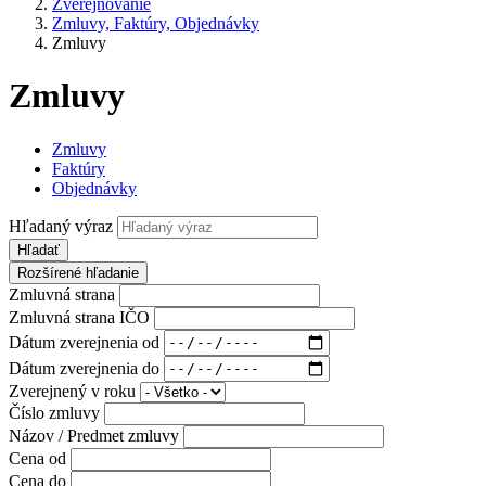
Zverejňovanie
Zmluvy, Faktúry, Objednávky
Zmluvy
Zmluvy
Zmluvy
Faktúry
Objednávky
Hľadaný výraz
Hľadať
Rozšírené hľadanie
Zmluvná strana
Zmluvná strana IČO
Dátum zverejnenia od
Dátum zverejnenia do
Zverejnený v roku
Číslo zmluvy
Názov / Predmet zmluvy
Cena od
Cena do