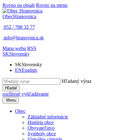
Rovno na obsah
Rovno na menu
Obec
Hranovnica
052 / 788 32 77
info@hranovnica.sk
Mapa webu
RSS
SK
Slovensky
SK
Slovensky
EN
English
Hľadaný výraz
Hľadať
rozšírené vyhľadávanie
Menu
Obec
Základné informácie
História obce
Obyvateľstvo
Symboly obce
Virtuálny cintorín