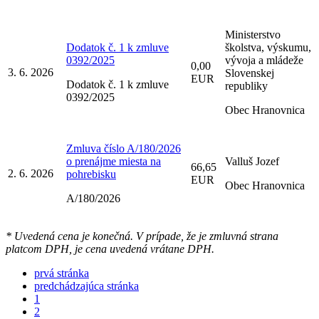
Ministerstvo
Dodatok č. 1 k zmluve
školstva, výskumu,
0392/2025
vývoja a mládeže
0,00
3. 6. 2026
Slovenskej
EUR
Dodatok č. 1 k zmluve
republiky
0392/2025
Obec Hranovnica
Zmluva číslo A/180/2026
o prenájme miesta na
Valluš Jozef
66,65
2. 6. 2026
pohrebisku
EUR
Obec Hranovnica
A/180/2026
* Uvedená cena je konečná. V prípade, že je zmluvná strana
platcom DPH, je cena uvedená vrátane DPH.
prvá stránka
predchádzajúca stránka
1
2