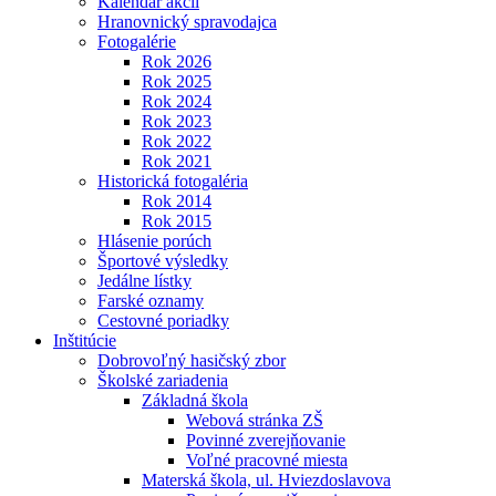
Kalendár akcií
Hranovnický spravodajca
Fotogalérie
Rok 2026
Rok 2025
Rok 2024
Rok 2023
Rok 2022
Rok 2021
Historická fotogaléria
Rok 2014
Rok 2015
Hlásenie porúch
Športové výsledky
Jedálne lístky
Farské oznamy
Cestovné poriadky
Inštitúcie
Dobrovoľný hasičský zbor
Školské zariadenia
Základná škola
Webová stránka ZŠ
Povinné zverejňovanie
Voľné pracovné miesta
Materská škola, ul. Hviezdoslavova