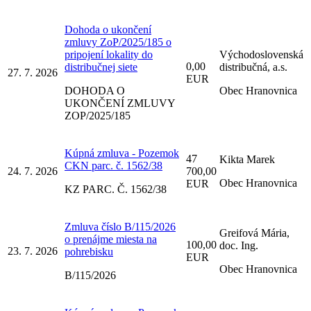
Dohoda o ukončení
zmluvy ZoP/2025/185 o
pripojení lokality do
Východoslovenská
0,00
distribučnej siete
distribučná, a.s.
27. 7. 2026
EUR
DOHODA O
Obec Hranovnica
UKONČENÍ ZMLUVY
ZOP/2025/185
Kúpná zmluva - Pozemok
47
Kikta Marek
CKN parc. č. 1562/38
24. 7. 2026
700,00
Obec Hranovnica
EUR
KZ PARC. Č. 1562/38
Zmluva číslo B/115/2026
Greifová Mária,
o prenájme miesta na
100,00
doc. Ing.
23. 7. 2026
pohrebisku
EUR
Obec Hranovnica
B/115/2026