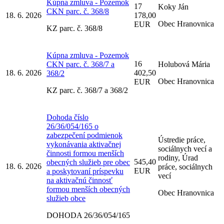
Kúpna zmluva - Pozemok
17
Koky Ján
CKN parc. č. 368/8
18. 6. 2026
178,00
Obec Hranovnica
EUR
KZ parc. č. 368/8
Kúpna zmluva - Pozemok
16
CKN parc. č. 368/7 a
Holubová Mária
18. 6. 2026
402,50
368/2
Obec Hranovnica
EUR
KZ parc. č. 368/7 a 368/2
Dohoda číslo
26/36/054/165 o
zabezpečení podmienok
Ústredie práce,
vykonávania aktivačnej
sociálnych vecí a
činnosti formou menších
rodiny, Úrad
545,40
obecných služieb pre obec
18. 6. 2026
práce, sociálnych
EUR
a poskytovaní príspevku
vecí
na aktivačnú činnosť
formou menších obecných
Obec Hranovnica
služieb obce
DOHODA 26/36/054/165