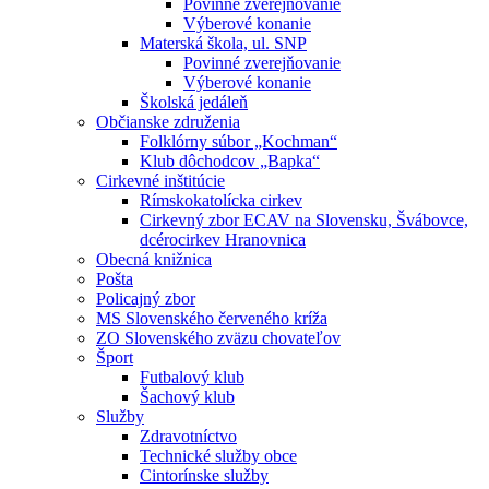
Povinné zverejňovanie
Výberové konanie
Materská škola, ul. SNP
Povinné zverejňovanie
Výberové konanie
Školská jedáleň
Občianske združenia
Folklórny súbor „Kochman“
Klub dôchodcov „Bapka“
Cirkevné inštitúcie
Rímskokatolícka cirkev
Cirkevný zbor ECAV na Slovensku, Švábovce,
dcérocirkev Hranovnica
Obecná knižnica
Pošta
Policajný zbor
MS Slovenského červeného kríža
ZO Slovenského zväzu chovateľov
Šport
Futbalový klub
Šachový klub
Služby
Zdravotníctvo
Technické služby obce
Cintorínske služby