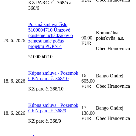
EUR
KZ PARC. Č. 368/5 a
368/6
Poistná zmluva číslo
5100004710 Úrazové
Komunálna
poistenie uchádzačov o
90,00
poisťovňa, a.s.
29. 6. 2026
zamestnanie počas
EUR
projektu PUPN 4
Obec Hranovnica
5100004710
Kúpna zmluva - Pozemok
16
Bango Ondrej
CKN parc. č. 368/10
18. 6. 2026
605,00
Obec Hranovnica
EUR
KZ parc.č. 368/10
Kúpna zmluva - Pozemok
17
Bango Ondrej
CKN parc. č. 368/9
18. 6. 2026
138,00
Obec Hranovnica
EUR
KZ parc.č. 368/9