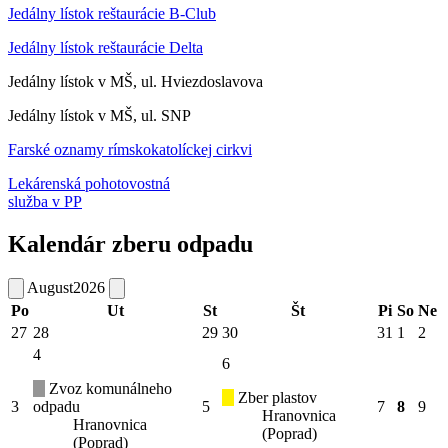
Jedálny lístok reštaurácie B-Club
Jedálny lístok reštaurácie Delta
Jedálny lístok v MŠ, ul. Hviezdoslavova
Jedálny lístok v MŠ, ul. SNP
Farské oznamy rímskokatolíckej cirkvi
Lekárenská pohotovostná
služba v PP
Kalendár zberu odpadu
August
2026
Po
Ut
St
Št
Pi
So
Ne
27
28
29
30
31
1
2
4
6
Zvoz komunálneho
Zber plastov
3
odpadu
5
7
8
9
Hranovnica
Hranovnica
(Poprad)
(Poprad)