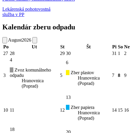
Lekárenská pohotovostná
služba v PP
Kalendár zberu odpadu
August
2026
Po
Ut
St
Št
Pi
So
Ne
27
28
29
30
31
1
2
4
6
Zvoz komunálneho
Zber plastov
3
odpadu
5
7
8
9
Hranovnica
Hranovnica
(Poprad)
(Poprad)
13
Zber papiera
10
11
12
14
15
16
Hranovnica
(Poprad)
18
20