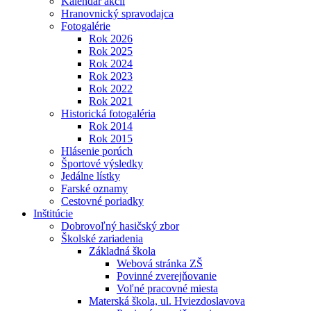
Kalendár akcií
Hranovnický spravodajca
Fotogalérie
Rok 2026
Rok 2025
Rok 2024
Rok 2023
Rok 2022
Rok 2021
Historická fotogaléria
Rok 2014
Rok 2015
Hlásenie porúch
Športové výsledky
Jedálne lístky
Farské oznamy
Cestovné poriadky
Inštitúcie
Dobrovoľný hasičský zbor
Školské zariadenia
Základná škola
Webová stránka ZŠ
Povinné zverejňovanie
Voľné pracovné miesta
Materská škola, ul. Hviezdoslavova