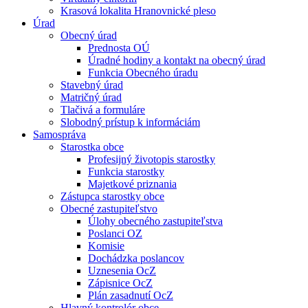
Krasová lokalita Hranovnické pleso
Úrad
Obecný úrad
Prednosta OÚ
Úradné hodiny a kontakt na obecný úrad
Funkcia Obecného úradu
Stavebný úrad
Matričný úrad
Tlačivá a formuláre
Slobodný prístup k informáciám
Samospráva
Starostka obce
Profesijný životopis starostky
Funkcia starostky
Majetkové priznania
Zástupca starostky obce
Obecné zastupiteľstvo
Úlohy obecného zastupiteľstva
Poslanci OZ
Komisie
Dochádzka poslancov
Uznesenia OcZ
Zápisnice OcZ
Plán zasadnutí OcZ
Hlavný kontrolór obce