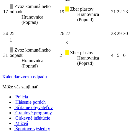
Zvoz komunálneho
Zber plastov
17
odpadu
19
21
22
23
Hranovnica
Hranovnica
(Poprad)
(Poprad)
24
25
26
27
28
29
30
1
3
Zvoz komunálneho
Zber plastov
31
odpadu
2
4
5
6
Hranovnica
Hranovnica
(Poprad)
(Poprad)
Kalendár zvozu odpadu
Môže vás zaujímať
Polícia
Hlásenie porúch
Sčítanie obyvateľov
Grantové programy
Cirkevné inštitúcie
Múzeá
Športové výsledky