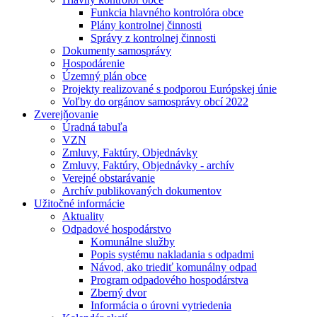
Funkcia hlavného kontrolóra obce
Plány kontrolnej činnosti
Správy z kontrolnej činnosti
Dokumenty samosprávy
Hospodárenie
Územný plán obce
Projekty realizované s podporou Európskej únie
Voľby do orgánov samosprávy obcí 2022
Zverejňovanie
Úradná tabuľa
VZN
Zmluvy, Faktúry, Objednávky
Zmluvy, Faktúry, Objednávky - archív
Verejné obstarávanie
Archív publikovaných dokumentov
Užitočné informácie
Aktuality
Odpadové hospodárstvo
Komunálne služby
Popis systému nakladania s odpadmi
Návod, ako triediť komunálny odpad
Program odpadového hospodárstva
Zberný dvor
Informácia o úrovni vytriedenia