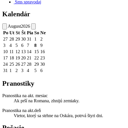
Sms spravodaj
Kalendár
August
2026
Po
Ut
St
Št
Pia
So
Ne
27
28
29
30
31
1
2
3
4
5
6
7
8
9
10
11
12
13
14
15
16
17
18
19
20
21
22
23
24
25
26
27
28
29
30
31
1
2
3
4
5
6
Pranostiky
Pranostika na akt. mesiac
Ak prší na Romana, zhnijú zemiaky.
Pranostika na akt.deň
Vietor, ktorý sa strhne na Oskára, potrvá štyri dni.
Počasie