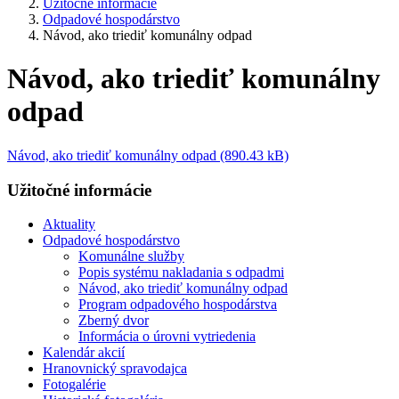
Užitočné informácie
Odpadové hospodárstvo
Návod, ako triediť komunálny odpad
Návod, ako triediť komunálny
odpad
Návod, ako triediť komunálny odpad (890.43 kB)
Užitočné informácie
Aktuality
Odpadové hospodárstvo
Komunálne služby
Popis systému nakladania s odpadmi
Návod, ako triediť komunálny odpad
Program odpadového hospodárstva
Zberný dvor
Informácia o úrovni vytriedenia
Kalendár akcií
Hranovnický spravodajca
Fotogalérie