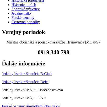
Historická fotogaléria
Hlásenie porúch
Športové výsledky
Jedálne lístky
Farské oznamy
Cestovné poriadky
Verejný poriadok
Miestna občianska a poriadková služba Hranovnica (MOaPS):
0919 340 798
Ďalšie informácie
Jedálny lístok reštaurácie B-Club
Jedálny lístok reštaurácie Delta
Jedálny lístok v MŠ, ul. Hviezdoslavova
Jedálny lístok v MŠ, ul. SNP
Farské oznamy rímskokatolíckej cirkvi