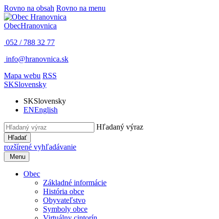
Rovno na obsah
Rovno na menu
Obec
Hranovnica
052 / 788 32 77
info@hranovnica.sk
Mapa webu
RSS
SK
Slovensky
SK
Slovensky
EN
English
Hľadaný výraz
Hľadať
rozšírené vyhľadávanie
Menu
Obec
Základné informácie
História obce
Obyvateľstvo
Symboly obce
Virtuálny cintorín