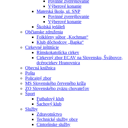
Povinné zverejňovanie
Výberové konanie
Materská škola, ul. SNP
Povinné zverejňovanie
Výberové konanie
Školská jedáleň
Občianske združenia
Folklórny súbor „Kochman“
Klub dôchodcov „Bapka“
Cirkevné inštitúcie
Rímskokatolícka cirkev
Cirkevný zbor ECAV na Slovensku, Švábovce,
dcérocirkev Hranovnica
Obecná knižnica
Pošta
Policajný zbor
MS Slovenského červeného kríža
ZO Slovenského zväzu chovateľov
Šport
Futbalový klub
Šachový klub
Služby
Zdravotníctvo
Technické služby obce
Cintorínske služby