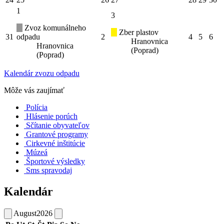
1
3
Zvoz komunálneho
Zber plastov
31
odpadu
2
4
5
6
Hranovnica
Hranovnica
(Poprad)
(Poprad)
Kalendár zvozu odpadu
Môže vás zaujímať
Polícia
Hlásenie porúch
Sčítanie obyvateľov
Grantové programy
Cirkevné inštitúcie
Múzeá
Športové výsledky
Sms spravodaj
Kalendár
August
2026