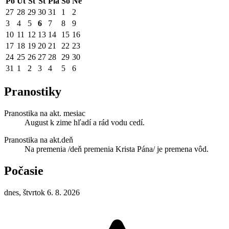
Po
Ut
St
Št
Pia
So
Ne
27
28
29
30
31
1
2
3
4
5
6
7
8
9
10
11
12
13
14
15
16
17
18
19
20
21
22
23
24
25
26
27
28
29
30
31
1
2
3
4
5
6
Pranostiky
Pranostika na akt. mesiac
August k zime hľadí a rád vodu cedí.
Pranostika na akt.deň
Na premenia /deň premenia Krista Pána/ je premena vôd.
Počasie
dnes, štvrtok 6. 8. 2026