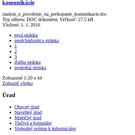
komunikácie
ziadost_o_povolenie_na_prekopanie_komunikacie.doc
Typ súboru: DOC dokument, Veľkosť: 27,5 kB
Vložené:
1. 1. 2016
prvá stránka
predchádzajúca stránka
1
2
3
ďalšia stránka
posledná stránka
Zobrazené
1
-
20
z 44
Zobraziť všetko
Úrad
Obecný úrad
Stavebný úrad
Matričný úrad
Tlačivá a formuláre
Slobodný prístup k informáciám