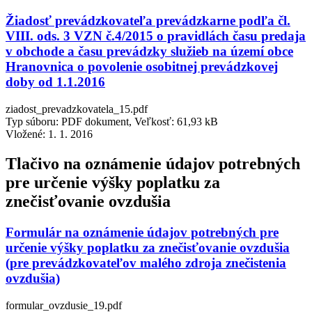
Žiadosť prevádzkovateľa prevádzkarne podľa čl.
VIII. ods. 3 VZN č.4/2015 o pravidlách času predaja
v obchode a času prevádzky služieb na území obce
Hranovnica o povolenie osobitnej prevádzkovej
doby od 1.1.2016
ziadost_prevadzkovatela_15.pdf
Typ súboru: PDF dokument, Veľkosť: 61,93 kB
Vložené:
1. 1. 2016
Tlačivo na oznámenie údajov potrebných
pre určenie výšky poplatku za
znečisťovanie ovzdušia
Formulár na oznámenie údajov potrebných pre
určenie výšky poplatku za znečisťovanie ovzdušia
(pre prevádzkovateľov malého zdroja znečistenia
ovzdušia)
formular_ovzdusie_19.pdf