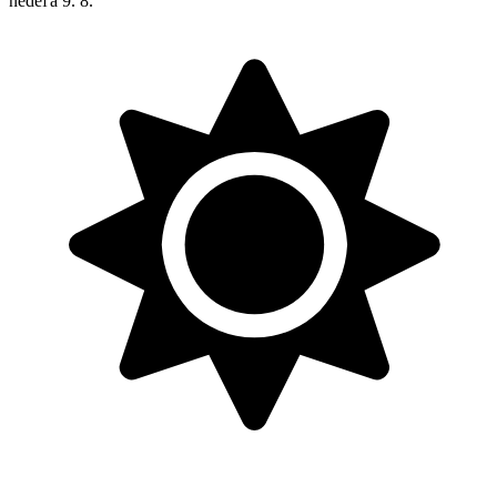
nedeľa
9. 8.