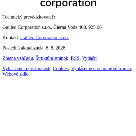
Technický prevádzkovateľ:
Galileo Corporation s.r.o., Čierna Voda 468, 925 06
Kontakt:
Galileo Corporation s.r.o.
Posledná aktualizácia: 6. 8. 2026
Zmena vzhľadu
,
Štruktúra stránok
,
RSS
,
Vytlačiť
Vyhlásenie o prístupnosti
,
Cookies
,
Vyhlásenie o ochrane súkromia
,
Webové sídlo