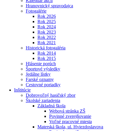
Kalendár akcií
Hranovnický spravodajca
Fotogalérie
Rok 2026
Rok 2025
Rok 2024
Rok 2023
Rok 2022
Rok 2021
Historická fotogaléria
Rok 2014
Rok 2015
Hlásenie porúch
Športové výsledky
Jedálne lístky
Farské oznamy
Cestovné poriadky
Inštitúcie
Dobrovoľný hasičský zbor
Školské zariadenia
Základná škola
Webová stránka ZŠ
Povinné zverejňovanie
Voľné pracovné miesta
Materská škola, ul. Hviezdoslavova