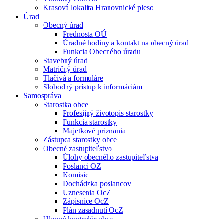
Krasová lokalita Hranovnické pleso
Úrad
Obecný úrad
Prednosta OÚ
Úradné hodiny a kontakt na obecný úrad
Funkcia Obecného úradu
Stavebný úrad
Matričný úrad
Tlačivá a formuláre
Slobodný prístup k informáciám
Samospráva
Starostka obce
Profesijný životopis starostky
Funkcia starostky
Majetkové priznania
Zástupca starostky obce
Obecné zastupiteľstvo
Úlohy obecného zastupiteľstva
Poslanci OZ
Komisie
Dochádzka poslancov
Uznesenia OcZ
Zápisnice OcZ
Plán zasadnutí OcZ
Hlavný kontrolór obce