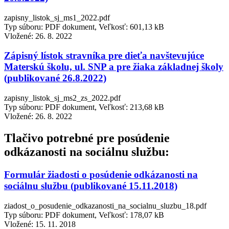
zapisny_listok_sj_ms1_2022.pdf
Typ súboru: PDF dokument, Veľkosť: 601,13 kB
Vložené:
26. 8. 2022
Zápisný lístok stravníka pre dieťa navštevujúce
Materskú školu, ul. SNP a pre žiaka základnej školy
(publikované 26.8.2022)
zapisny_listok_sj_ms2_zs_2022.pdf
Typ súboru: PDF dokument, Veľkosť: 213,68 kB
Vložené:
26. 8. 2022
Tlačivo potrebné pre posúdenie
odkázanosti na sociálnu službu:
Formulár žiadosti o posúdenie odkázanosti na
sociálnu službu (publikované 15.11.2018)
ziadost_o_posudenie_odkazanosti_na_socialnu_sluzbu_18.pdf
Typ súboru: PDF dokument, Veľkosť: 178,07 kB
Vložené:
15. 11. 2018