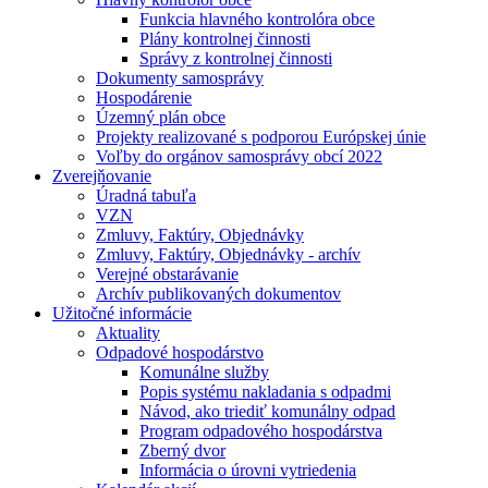
Funkcia hlavného kontrolóra obce
Plány kontrolnej činnosti
Správy z kontrolnej činnosti
Dokumenty samosprávy
Hospodárenie
Územný plán obce
Projekty realizované s podporou Európskej únie
Voľby do orgánov samosprávy obcí 2022
Zverejňovanie
Úradná tabuľa
VZN
Zmluvy, Faktúry, Objednávky
Zmluvy, Faktúry, Objednávky - archív
Verejné obstarávanie
Archív publikovaných dokumentov
Užitočné informácie
Aktuality
Odpadové hospodárstvo
Komunálne služby
Popis systému nakladania s odpadmi
Návod, ako triediť komunálny odpad
Program odpadového hospodárstva
Zberný dvor
Informácia o úrovni vytriedenia