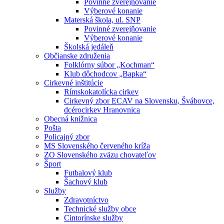
Povinné zverejňovanie
Výberové konanie
Materská škola, ul. SNP
Povinné zverejňovanie
Výberové konanie
Školská jedáleň
Občianske združenia
Folklórny súbor „Kochman“
Klub dôchodcov „Bapka“
Cirkevné inštitúcie
Rímskokatolícka cirkev
Cirkevný zbor ECAV na Slovensku, Švábovce,
dcérocirkev Hranovnica
Obecná knižnica
Pošta
Policajný zbor
MS Slovenského červeného kríža
ZO Slovenského zväzu chovateľov
Šport
Futbalový klub
Šachový klub
Služby
Zdravotníctvo
Technické služby obce
Cintorínske služby