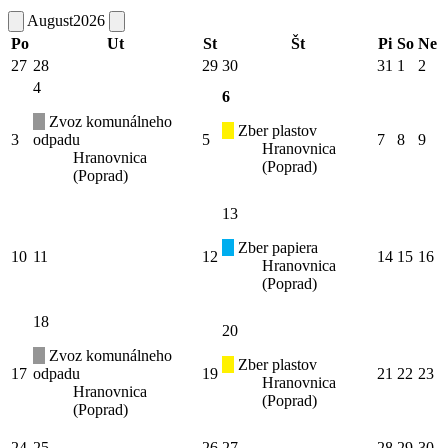
August
2026
Po
Ut
St
Št
Pi
So
Ne
27
28
29
30
31
1
2
4
6
Zvoz komunálneho
Zber plastov
3
odpadu
5
7
8
9
Hranovnica
Hranovnica
(Poprad)
(Poprad)
13
Zber papiera
10
11
12
14
15
16
Hranovnica
(Poprad)
18
20
Zvoz komunálneho
Zber plastov
17
odpadu
19
21
22
23
Hranovnica
Hranovnica
(Poprad)
(Poprad)
24
25
26
27
28
29
30