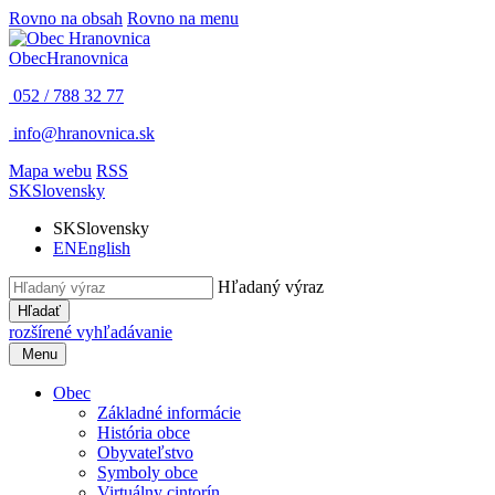
Rovno na obsah
Rovno na menu
Obec
Hranovnica
052 / 788 32 77
info@hranovnica.sk
Mapa webu
RSS
SK
Slovensky
SK
Slovensky
EN
English
Hľadaný výraz
Hľadať
rozšírené vyhľadávanie
Menu
Obec
Základné informácie
História obce
Obyvateľstvo
Symboly obce
Virtuálny cintorín