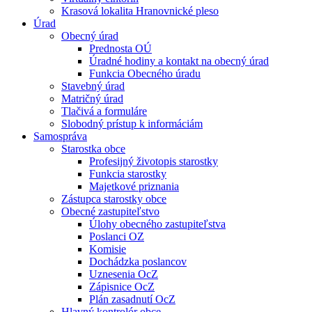
Krasová lokalita Hranovnické pleso
Úrad
Obecný úrad
Prednosta OÚ
Úradné hodiny a kontakt na obecný úrad
Funkcia Obecného úradu
Stavebný úrad
Matričný úrad
Tlačivá a formuláre
Slobodný prístup k informáciám
Samospráva
Starostka obce
Profesijný životopis starostky
Funkcia starostky
Majetkové priznania
Zástupca starostky obce
Obecné zastupiteľstvo
Úlohy obecného zastupiteľstva
Poslanci OZ
Komisie
Dochádzka poslancov
Uznesenia OcZ
Zápisnice OcZ
Plán zasadnutí OcZ
Hlavný kontrolór obce