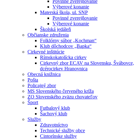
Povinné zverejňovanie
Výberové konanie
Materská škola, ul. SNP
Povinné zverejňovanie
Výberové konanie
Školská jedáleň
Občianske združenia
Folklórny súbor „Kochman“
Klub dôchodcov „Bapka“
Cirkevné inštitúcie
Rímskokatolícka cirkev
Cirkevný zbor ECAV na Slovensku, Švábovce,
dcérocirkev Hranovnica
Obecná knižnica
Pošta
Policajný zbor
MS Slovenského červeného kríža
ZO Slovenského zväzu chovateľov
Šport
Futbalový klub
Šachový klub
Služby
Zdravotníctvo
Technické služby obce
Cintorínske služby