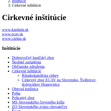
Inštitúcie
Cirkevné inštitúcie
Cirkevné inštitúcie
www.kapitula.sk
www.ecav.sk
www.caritas.sk
Inštitúcie
Dobrovoľný hasičský zbor
Školské zariadenia
Občianske združenia
Cirkevné inštitúcie
Rímskokatolícka cirkev
Cirkevný zbor ECAV na Slovensku, Švábovce,
dcérocirkev Hranovnica
Obecná knižnica
Pošta
Policajný zbor
MS Slovenského červeného kríža
ZO Slovenského zväzu chovateľov