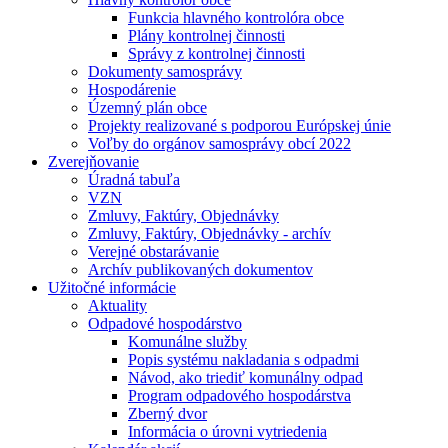
Funkcia hlavného kontrolóra obce
Plány kontrolnej činnosti
Správy z kontrolnej činnosti
Dokumenty samosprávy
Hospodárenie
Územný plán obce
Projekty realizované s podporou Európskej únie
Voľby do orgánov samosprávy obcí 2022
Zverejňovanie
Úradná tabuľa
VZN
Zmluvy, Faktúry, Objednávky
Zmluvy, Faktúry, Objednávky - archív
Verejné obstarávanie
Archív publikovaných dokumentov
Užitočné informácie
Aktuality
Odpadové hospodárstvo
Komunálne služby
Popis systému nakladania s odpadmi
Návod, ako triediť komunálny odpad
Program odpadového hospodárstva
Zberný dvor
Informácia o úrovni vytriedenia