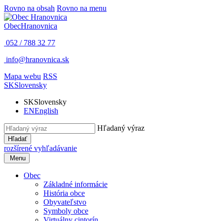
Rovno na obsah
Rovno na menu
Obec
Hranovnica
052 / 788 32 77
info@hranovnica.sk
Mapa webu
RSS
SK
Slovensky
SK
Slovensky
EN
English
Hľadaný výraz
Hľadať
rozšírené vyhľadávanie
Menu
Obec
Základné informácie
História obce
Obyvateľstvo
Symboly obce
Virtuálny cintorín