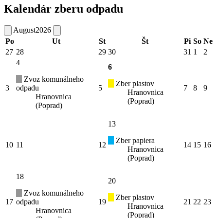
Kalendár zberu odpadu
August
2026
Po
Ut
St
Št
Pi
So
Ne
27
28
29
30
31
1
2
4
6
Zvoz komunálneho
Zber plastov
3
odpadu
5
7
8
9
Hranovnica
Hranovnica
(Poprad)
(Poprad)
13
Zber papiera
10
11
12
14
15
16
Hranovnica
(Poprad)
18
20
Zvoz komunálneho
Zber plastov
17
odpadu
19
21
22
23
Hranovnica
Hranovnica
(Poprad)