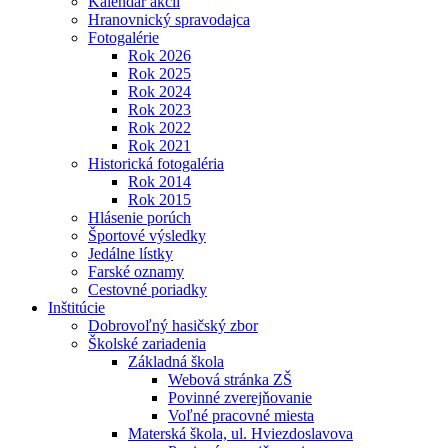
Kalendár akcií
Hranovnický spravodajca
Fotogalérie
Rok 2026
Rok 2025
Rok 2024
Rok 2023
Rok 2022
Rok 2021
Historická fotogaléria
Rok 2014
Rok 2015
Hlásenie porúch
Športové výsledky
Jedálne lístky
Farské oznamy
Cestovné poriadky
Inštitúcie
Dobrovoľný hasičský zbor
Školské zariadenia
Základná škola
Webová stránka ZŠ
Povinné zverejňovanie
Voľné pracovné miesta
Materská škola, ul. Hviezdoslavova