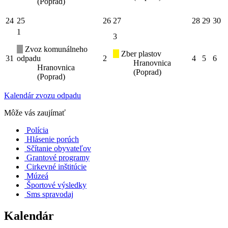
(Poprad)
24
25
26
27
28
29
30
1
3
Zvoz komunálneho
Zber plastov
31
odpadu
2
4
5
6
Hranovnica
Hranovnica
(Poprad)
(Poprad)
Kalendár zvozu odpadu
Môže vás zaujímať
Polícia
Hlásenie porúch
Sčítanie obyvateľov
Grantové programy
Cirkevné inštitúcie
Múzeá
Športové výsledky
Sms spravodaj
Kalendár