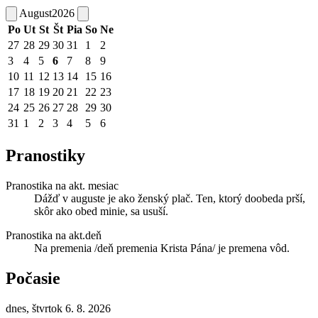
August
2026
Po
Ut
St
Št
Pia
So
Ne
27
28
29
30
31
1
2
3
4
5
6
7
8
9
10
11
12
13
14
15
16
17
18
19
20
21
22
23
24
25
26
27
28
29
30
31
1
2
3
4
5
6
Pranostiky
Pranostika na akt. mesiac
Dážď v auguste je ako ženský plač. Ten, ktorý doobeda prší,
skôr ako obed minie, sa usuší.
Pranostika na akt.deň
Na premenia /deň premenia Krista Pána/ je premena vôd.
Počasie
dnes, štvrtok 6. 8. 2026