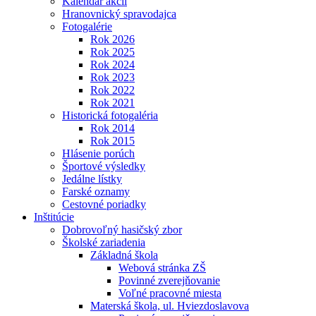
Kalendár akcií
Hranovnický spravodajca
Fotogalérie
Rok 2026
Rok 2025
Rok 2024
Rok 2023
Rok 2022
Rok 2021
Historická fotogaléria
Rok 2014
Rok 2015
Hlásenie porúch
Športové výsledky
Jedálne lístky
Farské oznamy
Cestovné poriadky
Inštitúcie
Dobrovoľný hasičský zbor
Školské zariadenia
Základná škola
Webová stránka ZŠ
Povinné zverejňovanie
Voľné pracovné miesta
Materská škola, ul. Hviezdoslavova