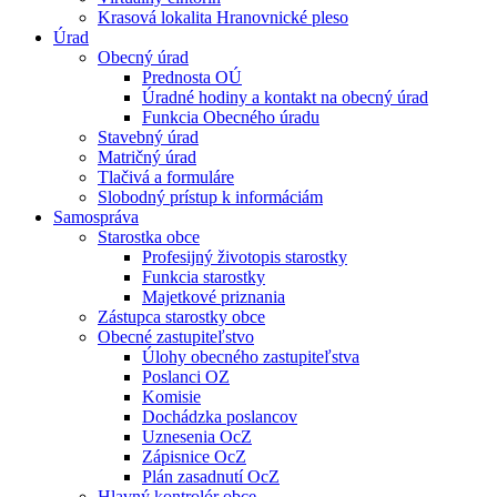
Krasová lokalita Hranovnické pleso
Úrad
Obecný úrad
Prednosta OÚ
Úradné hodiny a kontakt na obecný úrad
Funkcia Obecného úradu
Stavebný úrad
Matričný úrad
Tlačivá a formuláre
Slobodný prístup k informáciám
Samospráva
Starostka obce
Profesijný životopis starostky
Funkcia starostky
Majetkové priznania
Zástupca starostky obce
Obecné zastupiteľstvo
Úlohy obecného zastupiteľstva
Poslanci OZ
Komisie
Dochádzka poslancov
Uznesenia OcZ
Zápisnice OcZ
Plán zasadnutí OcZ
Hlavný kontrolór obce