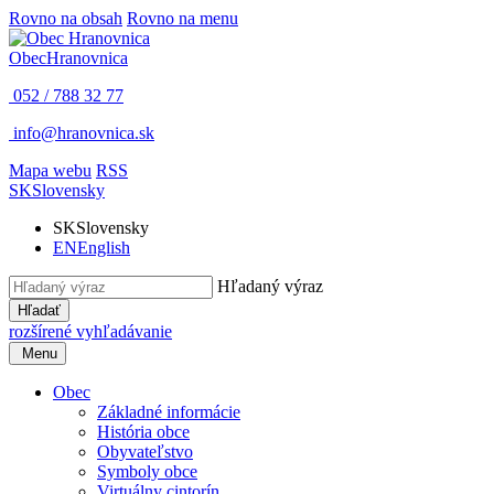
Rovno na obsah
Rovno na menu
Obec
Hranovnica
052 / 788 32 77
info@hranovnica.sk
Mapa webu
RSS
SK
Slovensky
SK
Slovensky
EN
English
Hľadaný výraz
Hľadať
rozšírené vyhľadávanie
Menu
Obec
Základné informácie
História obce
Obyvateľstvo
Symboly obce
Virtuálny cintorín