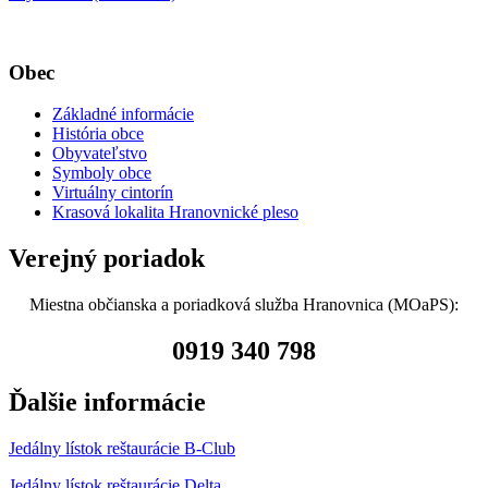
Obec
Základné informácie
História obce
Obyvateľstvo
Symboly obce
Virtuálny cintorín
Krasová lokalita Hranovnické pleso
Verejný poriadok
Miestna občianska a poriadková služba Hranovnica (MOaPS):
0919 340 798
Ďalšie informácie
Jedálny lístok reštaurácie B-Club
Jedálny lístok reštaurácie Delta