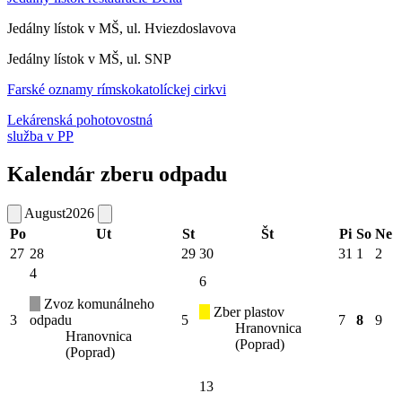
Jedálny lístok v MŠ, ul. Hviezdoslavova
Jedálny lístok v MŠ, ul. SNP
Farské oznamy rímskokatolíckej cirkvi
Lekárenská pohotovostná
služba v PP
Kalendár zberu odpadu
August
2026
Po
Ut
St
Št
Pi
So
Ne
27
28
29
30
31
1
2
4
6
Zvoz komunálneho
Zber plastov
3
odpadu
5
7
8
9
Hranovnica
Hranovnica
(Poprad)
(Poprad)
13