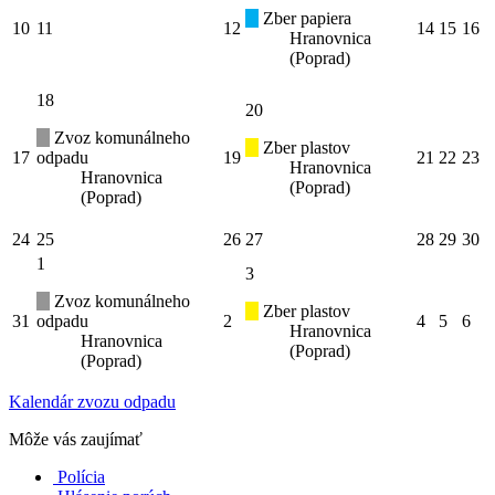
Zber papiera
10
11
12
14
15
16
Hranovnica
(Poprad)
18
20
Zvoz komunálneho
Zber plastov
17
odpadu
19
21
22
23
Hranovnica
Hranovnica
(Poprad)
(Poprad)
24
25
26
27
28
29
30
1
3
Zvoz komunálneho
Zber plastov
31
odpadu
2
4
5
6
Hranovnica
Hranovnica
(Poprad)
(Poprad)
Kalendár zvozu odpadu
Môže vás zaujímať
Polícia