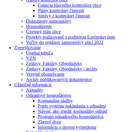
Funkcia hlavného kontrolóra obce
Plány kontrolnej činnosti
Správy z kontrolnej činnosti
Dokumenty samosprávy
Hospodárenie
Územný plán obce
Projekty realizované s podporou Európskej únie
Voľby do orgánov samosprávy obcí 2022
Zverejňovanie
Úradná tabuľa
VZN
Zmluvy, Faktúry, Objednávky
Zmluvy, Faktúry, Objednávky - archív
Verejné obstarávanie
Archív publikovaných dokumentov
Užitočné informácie
Aktuality
Odpadové hospodárstvo
Komunálne služby
Popis systému nakladania s odpadmi
Návod, ako triediť komunálny odpad
Program odpadového hospodárstva
Zberný dvor
Informácia o úrovni vytriedenia