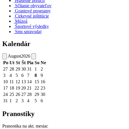
Hlásenie porúch
Sčítanie obyvateľov
Grantové programy
Cirkevné inštitúcie
Múzeá
Športové výsledky
Sms spravodaj
Kalendár
August
2026
Po
Ut
St
Št
Pia
So
Ne
27
28
29
30
31
1
2
3
4
5
6
7
8
9
10
11
12
13
14
15
16
17
18
19
20
21
22
23
24
25
26
27
28
29
30
31
1
2
3
4
5
6
Pranostiky
Pranostika na akt. mesiac