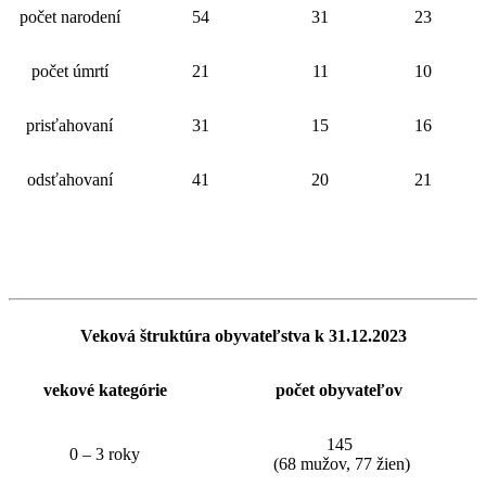
počet narodení
54
31
23
počet úmrtí
21
11
10
prisťahovaní
31
15
16
odsťahovaní
41
20
21
Veková štruktúra obyvateľstva k 31.12.2023
vekové kategórie
počet obyvateľov
145
0 – 3 roky
(68 mužov, 77 žien)