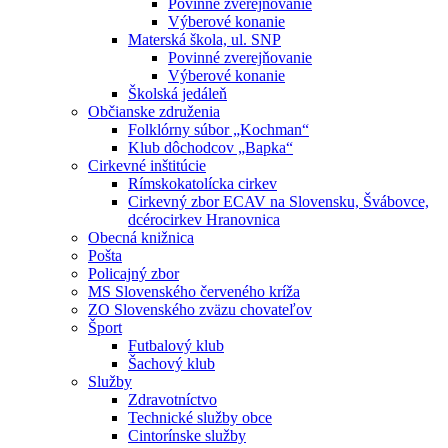
Povinné zverejňovanie
Výberové konanie
Materská škola, ul. SNP
Povinné zverejňovanie
Výberové konanie
Školská jedáleň
Občianske združenia
Folklórny súbor „Kochman“
Klub dôchodcov „Bapka“
Cirkevné inštitúcie
Rímskokatolícka cirkev
Cirkevný zbor ECAV na Slovensku, Švábovce,
dcérocirkev Hranovnica
Obecná knižnica
Pošta
Policajný zbor
MS Slovenského červeného kríža
ZO Slovenského zväzu chovateľov
Šport
Futbalový klub
Šachový klub
Služby
Zdravotníctvo
Technické služby obce
Cintorínske služby