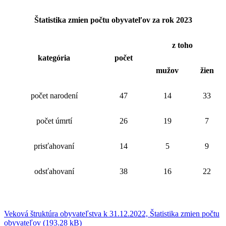
Štatistika zmien počtu obyvateľov za rok 2023
z toho
kategória
počet
mužov
žien
počet narodení
47
14
33
počet úmrtí
26
19
7
prisťahovaní
14
5
9
odsťahovaní
38
16
22
Veková štruktúra obyvateľstva k 31.12.2022, Štatistika zmien počtu
obyvateľov (193.28 kB)