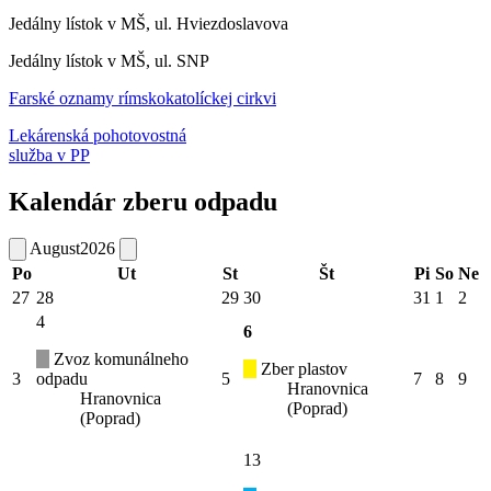
Jedálny lístok v MŠ, ul. Hviezdoslavova
Jedálny lístok v MŠ, ul. SNP
Farské oznamy rímskokatolíckej cirkvi
Lekárenská pohotovostná
služba v PP
Kalendár zberu odpadu
August
2026
Po
Ut
St
Št
Pi
So
Ne
27
28
29
30
31
1
2
4
6
Zvoz komunálneho
Zber plastov
3
odpadu
5
7
8
9
Hranovnica
Hranovnica
(Poprad)
(Poprad)
13