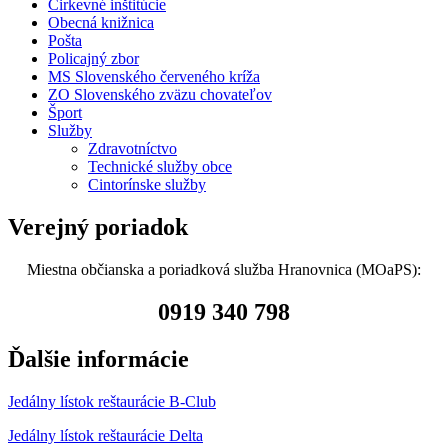
Cirkevné inštitúcie
Obecná knižnica
Pošta
Policajný zbor
MS Slovenského červeného kríža
ZO Slovenského zväzu chovateľov
Šport
Služby
Zdravotníctvo
Technické služby obce
Cintorínske služby
Verejný poriadok
Miestna občianska a poriadková služba Hranovnica (MOaPS):
0919 340 798
Ďalšie informácie
Jedálny lístok reštaurácie B-Club
Jedálny lístok reštaurácie Delta