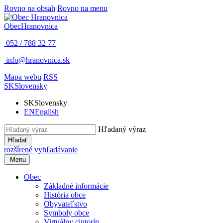
Rovno na obsah
Rovno na menu
Obec
Hranovnica
052 / 788 32 77
info@hranovnica.sk
Mapa webu
RSS
SK
Slovensky
SK
Slovensky
EN
English
Hľadaný výraz
Hľadať
rozšírené vyhľadávanie
Menu
Obec
Základné informácie
História obce
Obyvateľstvo
Symboly obce
Virtuálny cintorín