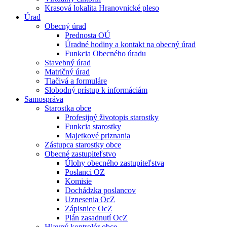
Krasová lokalita Hranovnické pleso
Úrad
Obecný úrad
Prednosta OÚ
Úradné hodiny a kontakt na obecný úrad
Funkcia Obecného úradu
Stavebný úrad
Matričný úrad
Tlačivá a formuláre
Slobodný prístup k informáciám
Samospráva
Starostka obce
Profesijný životopis starostky
Funkcia starostky
Majetkové priznania
Zástupca starostky obce
Obecné zastupiteľstvo
Úlohy obecného zastupiteľstva
Poslanci OZ
Komisie
Dochádzka poslancov
Uznesenia OcZ
Zápisnice OcZ
Plán zasadnutí OcZ
Hlavný kontrolór obce