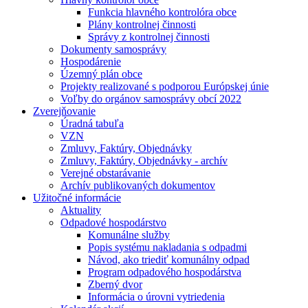
Funkcia hlavného kontrolóra obce
Plány kontrolnej činnosti
Správy z kontrolnej činnosti
Dokumenty samosprávy
Hospodárenie
Územný plán obce
Projekty realizované s podporou Európskej únie
Voľby do orgánov samosprávy obcí 2022
Zverejňovanie
Úradná tabuľa
VZN
Zmluvy, Faktúry, Objednávky
Zmluvy, Faktúry, Objednávky - archív
Verejné obstarávanie
Archív publikovaných dokumentov
Užitočné informácie
Aktuality
Odpadové hospodárstvo
Komunálne služby
Popis systému nakladania s odpadmi
Návod, ako triediť komunálny odpad
Program odpadového hospodárstva
Zberný dvor
Informácia o úrovni vytriedenia