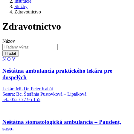
Inštitúcie
Služby
Zdravotníctvo
Zdravotníctvo
Názov
Hľadať
N
O
V
Neštátna ambulancia praktického lekára pre
dospelých
Lekár: MUDr. Peter Kabát
Sestra: Bc. Štefánia Pustovková – Liptáková
tel.: 052 / 77 95 155
Neštátna stomatologická ambulancia – Paudent,
s.r.o.