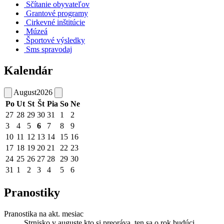
Sčítanie obyvateľov
Grantové programy
Cirkevné inštitúcie
Múzeá
Športové výsledky
Sms spravodaj
Kalendár
August
2026
Po
Ut
St
Št
Pia
So
Ne
27
28
29
30
31
1
2
3
4
5
6
7
8
9
10
11
12
13
14
15
16
17
18
19
20
21
22
23
24
25
26
27
28
29
30
31
1
2
3
4
5
6
Pranostiky
Pranostika na akt. mesiac
Strnisko v auguste kto si preoráva, ten sa o rok budúci