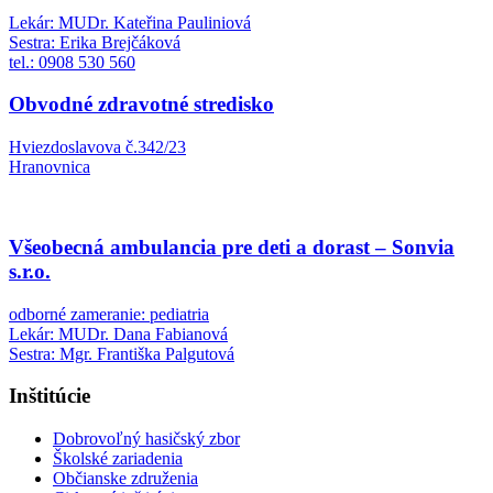
Lekár: MUDr. Kateřina Pauliniová
Sestra: Erika Brejčáková
tel.: 0908 530 560
Obvodné zdravotné stredisko
Hviezdoslavova č.342/23
Hranovnica
Všeobecná ambulancia pre deti a dorast – Sonvia
s.r.o.
odborné zameranie: pediatria
Lekár: MUDr. Dana Fabianová
Sestra: Mgr. Františka Palgutová
Inštitúcie
Dobrovoľný hasičský zbor
Školské zariadenia
Občianske združenia