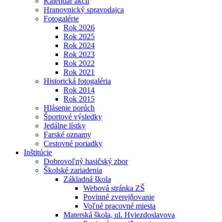
Kalendár akcií
Hranovnický spravodajca
Fotogalérie
Rok 2026
Rok 2025
Rok 2024
Rok 2023
Rok 2022
Rok 2021
Historická fotogaléria
Rok 2014
Rok 2015
Hlásenie porúch
Športové výsledky
Jedálne lístky
Farské oznamy
Cestovné poriadky
Inštitúcie
Dobrovoľný hasičský zbor
Školské zariadenia
Základná škola
Webová stránka ZŠ
Povinné zverejňovanie
Voľné pracovné miesta
Materská škola, ul. Hviezdoslavova