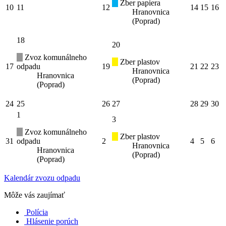
Zber papiera
10
11
12
14
15
16
Hranovnica
(Poprad)
18
20
Zvoz komunálneho
Zber plastov
17
odpadu
19
21
22
23
Hranovnica
Hranovnica
(Poprad)
(Poprad)
24
25
26
27
28
29
30
1
3
Zvoz komunálneho
Zber plastov
31
odpadu
2
4
5
6
Hranovnica
Hranovnica
(Poprad)
(Poprad)
Kalendár zvozu odpadu
Môže vás zaujímať
Polícia
Hlásenie porúch