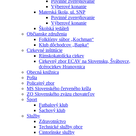
Povinné zverejňovanie
Výberové konanie
Materská škola, ul. SNP
Povinné zverejňovanie
Výberové konanie
Školská jedáleň
Občianske združenia
Folklórny súbor „Kochman“
Klub dôchodcov „Bapka“
Cirkevné inštitúcie
Rímskokatolícka cirkev
Cirkevný zbor ECAV na Slovensku, Švábovce,
dcérocirkev Hranovnica
Obecná knižnica
Pošta
Policajný zbor
MS Slovenského červeného kríža
ZO Slovenského zväzu chovateľov
Šport
Futbalový klub
Šachový klub
Služby
Zdravotníctvo
Technické služby obce
Cintorínske služby