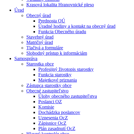
Krasová lokalita Hranovnické pleso
Úrad
Obecný úrad
Prednosta OÚ
Úradné hodiny a kontakt na obecný úrad
Funkcia Obecného úradu
Stavebný úrad
Matričný úrad
Tlačivá a formuláre
Slobodný prístup k informáciám
Samospráva
Starostka obce
Profesijný životopis starostky
Funkcia starostky
Majetkové priznania
Zástupca starostky obce
Obecné zastupiteľstvo
Úlohy obecného zastupiteľstva
Poslanci OZ
Komisie
Dochádzka poslancov
Uznesenia OcZ
Zápisnice OcZ
Plán zasadnutí OcZ
Hlavný kontrolór obce