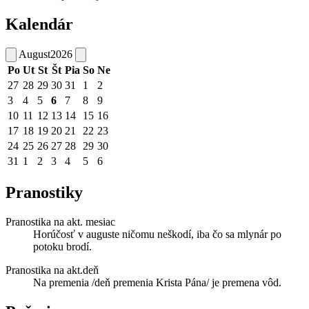
Kalendár
August
2026
Po
Ut
St
Št
Pia
So
Ne
27
28
29
30
31
1
2
3
4
5
6
7
8
9
10
11
12
13
14
15
16
17
18
19
20
21
22
23
24
25
26
27
28
29
30
31
1
2
3
4
5
6
Pranostiky
Pranostika na akt. mesiac
Horúčosť v auguste ničomu neškodí, iba čo sa mlynár po
potoku brodí.
Pranostika na akt.deň
Na premenia /deň premenia Krista Pána/ je premena vôd.