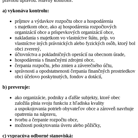
právnou úpravou. Hlavný kontrolór:
a) vykonáva kontrolu:
príjmov a výdavkov rozpočtu obce a hospodárenia
s majetkom obce, ako aj hospodárenia rozpočtových
organizácií obce a príspevkových organizácií obce,
nakladania s majetkom vo vlastníctve štátu, príp. vo
vlastníctve iných právnických alebo fyzických osôb, ktorý bol
obci zverený,
účtovníctva a pokladničných operácií na obecnom úrade,
hospodárenia s finančnými zdrojmi obce,
čerpania rozpočtu, jeho zmien a záverečného účtu,
správnosti a opodstatnenosti čerpania finančných prostriedkov
obci účelovo poskytnutých, fondov a dotácií,
b) preveruje:
ako organizácie, podniky a ďalšie subjekty, ktoré obec
založila plnia svoju funkciu z hľadiska kvality
a uspokojovania potrieb obyvateľov obce a zároveň navrhuje
opatrenia na nápravu,
tvorbu a čerpanie rozpočtu obce,
možnosti poskytovania úveru alebo pôžičky,
c) vypracúva odborné stanoviská: