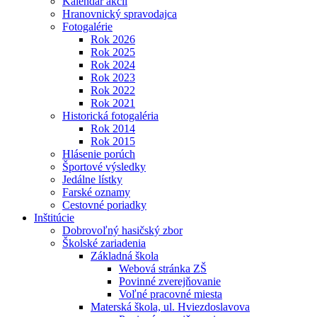
Kalendár akcií
Hranovnický spravodajca
Fotogalérie
Rok 2026
Rok 2025
Rok 2024
Rok 2023
Rok 2022
Rok 2021
Historická fotogaléria
Rok 2014
Rok 2015
Hlásenie porúch
Športové výsledky
Jedálne lístky
Farské oznamy
Cestovné poriadky
Inštitúcie
Dobrovoľný hasičský zbor
Školské zariadenia
Základná škola
Webová stránka ZŠ
Povinné zverejňovanie
Voľné pracovné miesta
Materská škola, ul. Hviezdoslavova