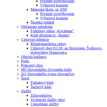
Povinné zverejňovanie
Výberové konanie
Materská škola, ul. SNP
Povinné zverejňovanie
Výberové konanie
Školská jedáleň
Občianske združenia
Folklórny súbor „Kochman“
Klub dôchodcov „Bapka“
Cirkevné inštitúcie
Rímskokatolícka cirkev
Cirkevný zbor ECAV na Slovensku, Švábovce,
dcérocirkev Hranovnica
Obecná knižnica
Pošta
Policajný zbor
MS Slovenského červeného kríža
ZO Slovenského zväzu chovateľov
Šport
Futbalový klub
Šachový klub
Služby
Zdravotníctvo
Technické služby obce
Cintorínske služby