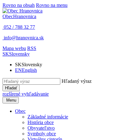
Rovno na obsah
Rovno na menu
Obec
Hranovnica
052 / 788 32 77
info@hranovnica.sk
Mapa webu
RSS
SK
Slovensky
SK
Slovensky
EN
English
Hľadaný výraz
Hľadať
rozšírené vyhľadávanie
Menu
Obec
Základné informácie
História obce
Obyvateľstvo
Symboly obce
Virtuálny cintorín