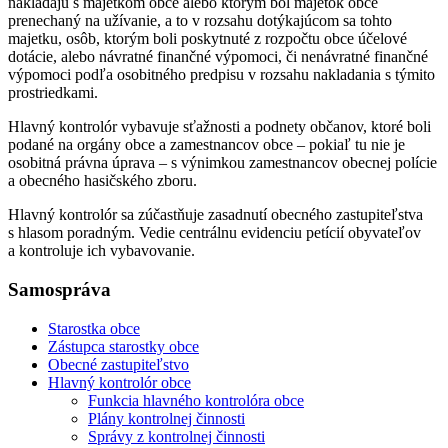
nakladajú s majetkom obce alebo ktorým bol majetok obce
prenechaný na užívanie, a to v rozsahu dotýkajúcom sa tohto
majetku, osôb, ktorým boli poskytnuté z rozpočtu obce účelové
dotácie, alebo návratné finančné výpomoci, či nenávratné finančné
výpomoci podľa osobitného predpisu v rozsahu nakladania s týmito
prostriedkami.
Hlavný kontrolór vybavuje sťažnosti a podnety občanov, ktoré boli
podané na orgány obce a zamestnancov obce – pokiaľ tu nie je
osobitná právna úprava – s výnimkou zamestnancov obecnej polície
a obecného hasičského zboru.
Hlavný kontrolór sa zúčastňuje zasadnutí obecného zastupiteľstva
s hlasom poradným. Vedie centrálnu evidenciu petícií obyvateľov
a kontroluje ich vybavovanie.
Samospráva
Starostka obce
Zástupca starostky obce
Obecné zastupiteľstvo
Hlavný kontrolór obce
Funkcia hlavného kontrolóra obce
Plány kontrolnej činnosti
Správy z kontrolnej činnosti