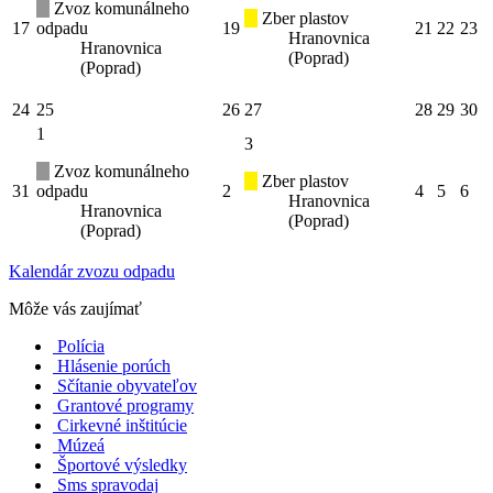
Zvoz komunálneho
Zber plastov
17
odpadu
19
21
22
23
Hranovnica
Hranovnica
(Poprad)
(Poprad)
24
25
26
27
28
29
30
1
3
Zvoz komunálneho
Zber plastov
31
odpadu
2
4
5
6
Hranovnica
Hranovnica
(Poprad)
(Poprad)
Kalendár zvozu odpadu
Môže vás zaujímať
Polícia
Hlásenie porúch
Sčítanie obyvateľov
Grantové programy
Cirkevné inštitúcie
Múzeá
Športové výsledky
Sms spravodaj