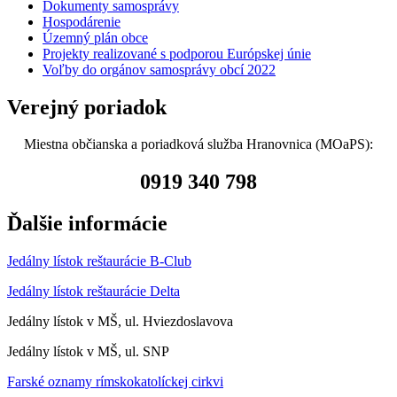
Dokumenty samosprávy
Hospodárenie
Územný plán obce
Projekty realizované s podporou Európskej únie
Voľby do orgánov samosprávy obcí 2022
Verejný poriadok
Miestna občianska a poriadková služba Hranovnica (MOaPS):
0919 340 798
Ďalšie informácie
Jedálny lístok reštaurácie B-Club
Jedálny lístok reštaurácie Delta
Jedálny lístok v MŠ, ul. Hviezdoslavova
Jedálny lístok v MŠ, ul. SNP
Farské oznamy rímskokatolíckej cirkvi