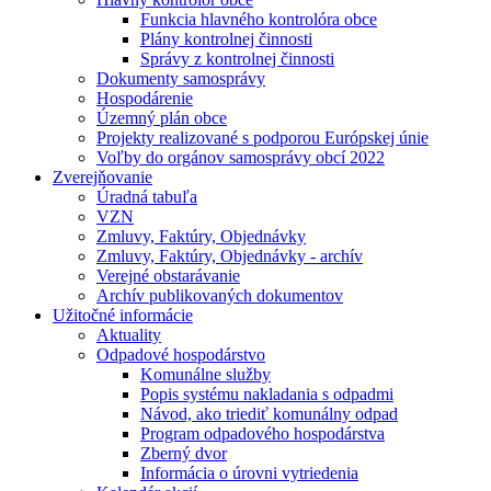
Funkcia hlavného kontrolóra obce
Plány kontrolnej činnosti
Správy z kontrolnej činnosti
Dokumenty samosprávy
Hospodárenie
Územný plán obce
Projekty realizované s podporou Európskej únie
Voľby do orgánov samosprávy obcí 2022
Zverejňovanie
Úradná tabuľa
VZN
Zmluvy, Faktúry, Objednávky
Zmluvy, Faktúry, Objednávky - archív
Verejné obstarávanie
Archív publikovaných dokumentov
Užitočné informácie
Aktuality
Odpadové hospodárstvo
Komunálne služby
Popis systému nakladania s odpadmi
Návod, ako triediť komunálny odpad
Program odpadového hospodárstva
Zberný dvor
Informácia o úrovni vytriedenia