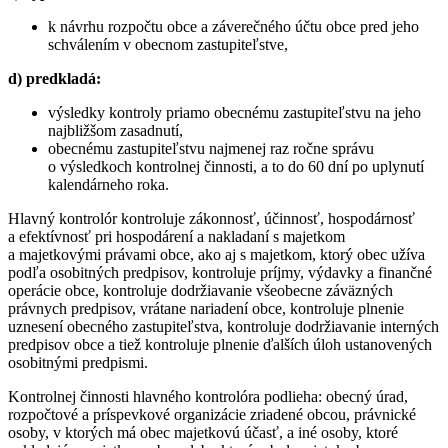
k návrhu rozpočtu obce a záverečného účtu obce pred jeho
schválením v obecnom zastupiteľstve,
d) predkladá:
výsledky kontroly priamo obecnému zastupiteľstvu na jeho
najbližšom zasadnutí,
obecnému zastupiteľstvu najmenej raz ročne správu
o výsledkoch kontrolnej činnosti, a to do 60 dní po uplynutí
kalendárneho roka.
Hlavný kontrolór kontroluje zákonnosť, účinnosť, hospodárnosť
a efektívnosť pri hospodárení a nakladaní s majetkom
a majetkovými právami obce, ako aj s majetkom, ktorý obec užíva
podľa osobitných predpisov, kontroluje príjmy, výdavky a finančné
operácie obce, kontroluje dodržiavanie všeobecne záväzných
právnych predpisov, vrátane nariadení obce, kontroluje plnenie
uznesení obecného zastupiteľstva, kontroluje dodržiavanie interných
predpisov obce a tiež kontroluje plnenie ďalších úloh ustanovených
osobitnými predpismi.
Kontrolnej činnosti hlavného kontrolóra podlieha: obecný úrad,
rozpočtové a príspevkové organizácie zriadené obcou, právnické
osoby, v ktorých má obec majetkovú účasť, a iné osoby, ktoré