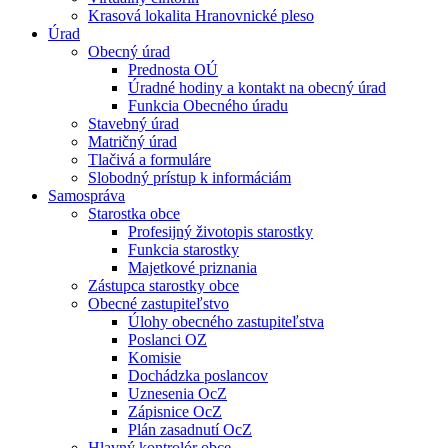
Krasová lokalita Hranovnické pleso
Úrad
Obecný úrad
Prednosta OÚ
Úradné hodiny a kontakt na obecný úrad
Funkcia Obecného úradu
Stavebný úrad
Matričný úrad
Tlačivá a formuláre
Slobodný prístup k informáciám
Samospráva
Starostka obce
Profesijný životopis starostky
Funkcia starostky
Majetkové priznania
Zástupca starostky obce
Obecné zastupiteľstvo
Úlohy obecného zastupiteľstva
Poslanci OZ
Komisie
Dochádzka poslancov
Uznesenia OcZ
Zápisnice OcZ
Plán zasadnutí OcZ
Hlavný kontrolór obce