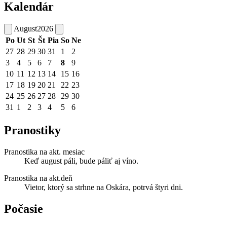
Kalendár
August
2026
Po
Ut
St
Št
Pia
So
Ne
27
28
29
30
31
1
2
3
4
5
6
7
8
9
10
11
12
13
14
15
16
17
18
19
20
21
22
23
24
25
26
27
28
29
30
31
1
2
3
4
5
6
Pranostiky
Pranostika na akt. mesiac
Keď august páli, bude páliť aj víno.
Pranostika na akt.deň
Vietor, ktorý sa strhne na Oskára, potrvá štyri dni.
Počasie