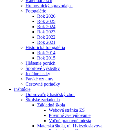
Kalendár akcií
Hranovnický spravodajca
Fotogalérie
Rok 2026
Rok 2025
Rok 2024
Rok 2023
Rok 2022
Rok 2021
Historická fotogaléria
Rok 2014
Rok 2015
Hlásenie porúch
Športové výsledky
Jedálne lístky
Farské oznamy
Cestovné poriadky
Inštitúcie
Dobrovoľný hasičský zbor
Školské zariadenia
Základná škola
Webová stránka ZŠ
Povinné zverejňovanie
Voľné pracovné miesta
Materská škola, ul. Hviezdoslavova