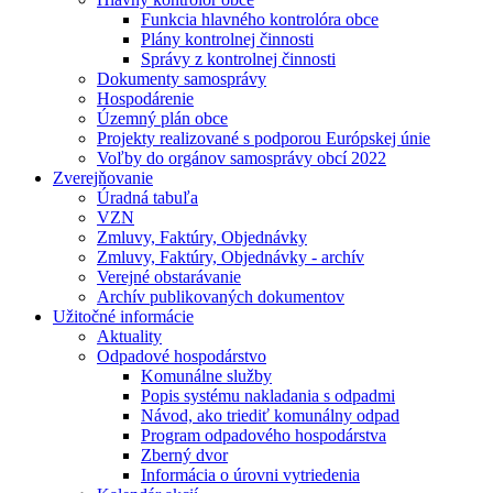
Funkcia hlavného kontrolóra obce
Plány kontrolnej činnosti
Správy z kontrolnej činnosti
Dokumenty samosprávy
Hospodárenie
Územný plán obce
Projekty realizované s podporou Európskej únie
Voľby do orgánov samosprávy obcí 2022
Zverejňovanie
Úradná tabuľa
VZN
Zmluvy, Faktúry, Objednávky
Zmluvy, Faktúry, Objednávky - archív
Verejné obstarávanie
Archív publikovaných dokumentov
Užitočné informácie
Aktuality
Odpadové hospodárstvo
Komunálne služby
Popis systému nakladania s odpadmi
Návod, ako triediť komunálny odpad
Program odpadového hospodárstva
Zberný dvor
Informácia o úrovni vytriedenia