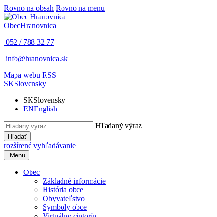
Rovno na obsah
Rovno na menu
Obec
Hranovnica
052 / 788 32 77
info@hranovnica.sk
Mapa webu
RSS
SK
Slovensky
SK
Slovensky
EN
English
Hľadaný výraz
Hľadať
rozšírené vyhľadávanie
Menu
Obec
Základné informácie
História obce
Obyvateľstvo
Symboly obce
Virtuálny cintorín