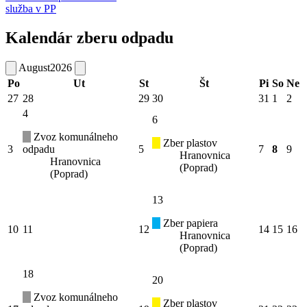
služba v PP
Kalendár zberu odpadu
August
2026
Po
Ut
St
Št
Pi
So
Ne
27
28
29
30
31
1
2
4
6
Zvoz komunálneho
Zber plastov
3
odpadu
5
7
8
9
Hranovnica
Hranovnica
(Poprad)
(Poprad)
13
Zber papiera
10
11
12
14
15
16
Hranovnica
(Poprad)
18
20
Zvoz komunálneho
Zber plastov