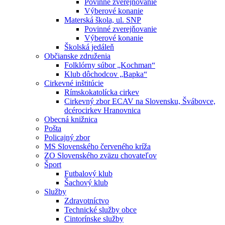
Povinné zverejňovanie
Výberové konanie
Materská škola, ul. SNP
Povinné zverejňovanie
Výberové konanie
Školská jedáleň
Občianske združenia
Folklórny súbor „Kochman“
Klub dôchodcov „Bapka“
Cirkevné inštitúcie
Rímskokatolícka cirkev
Cirkevný zbor ECAV na Slovensku, Švábovce,
dcérocirkev Hranovnica
Obecná knižnica
Pošta
Policajný zbor
MS Slovenského červeného kríža
ZO Slovenského zväzu chovateľov
Šport
Futbalový klub
Šachový klub
Služby
Zdravotníctvo
Technické služby obce
Cintorínske služby