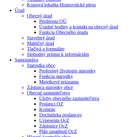
Krasová lokalita Hranovnické pleso
Úrad
Obecný úrad
Prednosta OÚ
Úradné hodiny a kontakt na obecný úrad
Funkcia Obecného úradu
Stavebný úrad
Matričný úrad
Tlačivá a formuláre
Slobodný prístup k informáciám
Samospráva
Starostka obce
Profesijný životopis starostky
Funkcia starostky
Majetkové priznania
Zástupca starostky obce
Obecné zastupiteľstvo
Úlohy obecného zastupiteľstva
Poslanci OZ
Komisie
Dochádzka poslancov
Uznesenia OcZ
Zápisnice OcZ
Plán zasadnutí OcZ
Hlavný kontrolór obce