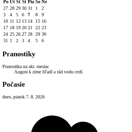
Po
Ut
St
Št
Pia
So
Ne
27
28
29
30
31
1
2
3
4
5
6
7
8
9
10
11
12
13
14
15
16
17
18
19
20
21
22
23
24
25
26
27
28
29
30
31
1
2
3
4
5
6
Pranostiky
Pranostika na akt. mesiac
August k zime hľadí a rád vodu cedí.
Počasie
dnes, piatok 7. 8. 2026