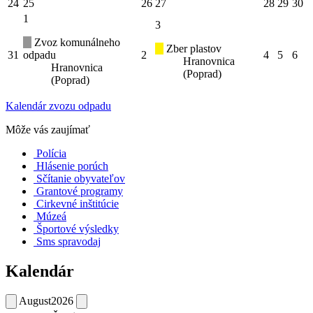
24
25
26
27
28
29
30
1
3
Zvoz komunálneho
Zber plastov
31
odpadu
2
4
5
6
Hranovnica
Hranovnica
(Poprad)
(Poprad)
Kalendár zvozu odpadu
Môže vás zaujímať
Polícia
Hlásenie porúch
Sčítanie obyvateľov
Grantové programy
Cirkevné inštitúcie
Múzeá
Športové výsledky
Sms spravodaj
Kalendár
August
2026