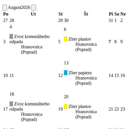
August
2026
Po
Ut
St
Št
Pi
So
Ne
27
28
29
30
31
1
2
4
6
Zvoz komunálneho
Zber plastov
3
odpadu
5
7
8
9
Hranovnica
Hranovnica
(Poprad)
(Poprad)
13
Zber papiera
10
11
12
14
15
16
Hranovnica
(Poprad)
18
20
Zvoz komunálneho
Zber plastov
17
odpadu
19
21
22
23
Hranovnica
Hranovnica
(Poprad)
(Poprad)