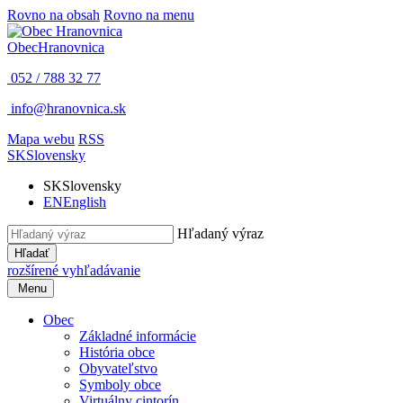
Rovno na obsah
Rovno na menu
Obec
Hranovnica
052 / 788 32 77
info@hranovnica.sk
Mapa webu
RSS
SK
Slovensky
SK
Slovensky
EN
English
Hľadaný výraz
Hľadať
rozšírené vyhľadávanie
Menu
Obec
Základné informácie
História obce
Obyvateľstvo
Symboly obce
Virtuálny cintorín