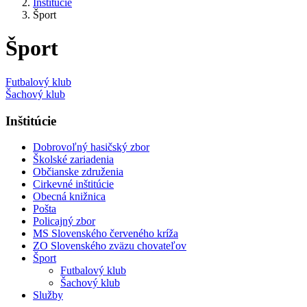
Inštitúcie
Šport
Šport
Futbalový klub
Šachový klub
Inštitúcie
Dobrovoľný hasičský zbor
Školské zariadenia
Občianske združenia
Cirkevné inštitúcie
Obecná knižnica
Pošta
Policajný zbor
MS Slovenského červeného kríža
ZO Slovenského zväzu chovateľov
Šport
Futbalový klub
Šachový klub
Služby