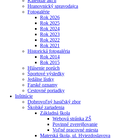
Kalendár akcií
Hranovnický spravodajca
Fotogalérie
Rok 2026
Rok 2025
Rok 2024
Rok 2023
Rok 2022
Rok 2021
Historická fotogaléria
Rok 2014
Rok 2015
Hlásenie porúch
Športové výsledky
Jedálne lístky
Farské oznamy
Cestovné poriadky
Inštitúcie
Dobrovoľný hasičský zbor
Školské zariadenia
Základná škola
Webová stránka ZŠ
Povinné zverejňovanie
Voľné pracovné miesta
Materská škola, ul. Hviezdoslavova