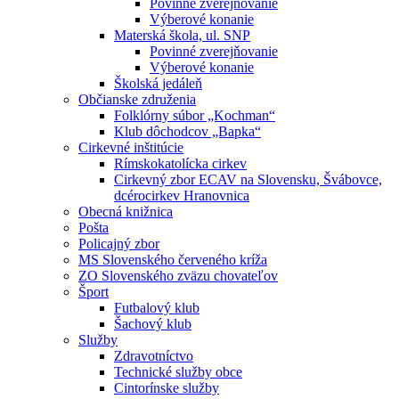
Povinné zverejňovanie
Výberové konanie
Materská škola, ul. SNP
Povinné zverejňovanie
Výberové konanie
Školská jedáleň
Občianske združenia
Folklórny súbor „Kochman“
Klub dôchodcov „Bapka“
Cirkevné inštitúcie
Rímskokatolícka cirkev
Cirkevný zbor ECAV na Slovensku, Švábovce,
dcérocirkev Hranovnica
Obecná knižnica
Pošta
Policajný zbor
MS Slovenského červeného kríža
ZO Slovenského zväzu chovateľov
Šport
Futbalový klub
Šachový klub
Služby
Zdravotníctvo
Technické služby obce
Cintorínske služby