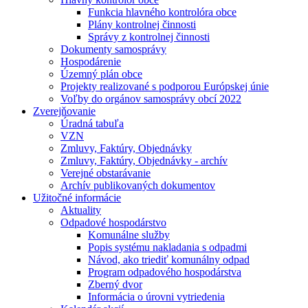
Funkcia hlavného kontrolóra obce
Plány kontrolnej činnosti
Správy z kontrolnej činnosti
Dokumenty samosprávy
Hospodárenie
Územný plán obce
Projekty realizované s podporou Európskej únie
Voľby do orgánov samosprávy obcí 2022
Zverejňovanie
Úradná tabuľa
VZN
Zmluvy, Faktúry, Objednávky
Zmluvy, Faktúry, Objednávky - archív
Verejné obstarávanie
Archív publikovaných dokumentov
Užitočné informácie
Aktuality
Odpadové hospodárstvo
Komunálne služby
Popis systému nakladania s odpadmi
Návod, ako triediť komunálny odpad
Program odpadového hospodárstva
Zberný dvor
Informácia o úrovni vytriedenia