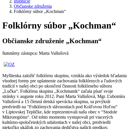
Inštitúcie
Občianske združenia
Folklórny súbor „Kochman“
Folklórny súbor „Kochman“
Občianske združenie „Kochman“
štatutárny zástupca: Marta Vallušová
Myšlienka založiť folklórnu skupinu, vznikla ako výsledok hľadania
vhodnej formy pre uplatnenie zachovania folklórnych a ľudových
tradícií v našej obci po ukončení činnosti folklórneho súboru
„Lučka“. Folklórna skupina ,,Kochmanik“ začala písať svoje
stránky v auguste roku 2012. Pani Marta Vallušová, Mgr. Ľubomíra
Vallušová a 15 členná detská spevácka skupina, sa prvýkrát
predviedli na “Folklórnych slávnostiach pod Kráľovou Hoľou“
v Liptovskej Tepličke, kde reprezentovali našu obec v “Stodole
Mikroregiónu“. Od tohto momentu vystupovali pri viacerých
kultúrno-spoločenských udalostiach v našej obci, predviedli
niekoľko ukážok zo zachovania dedičstva našich predkov.