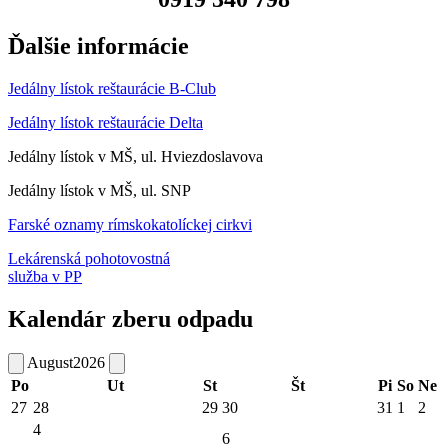
Ďalšie informácie
Jedálny lístok reštaurácie B-Club
Jedálny lístok reštaurácie Delta
Jedálny lístok v MŠ, ul. Hviezdoslavova
Jedálny lístok v MŠ, ul. SNP
Farské oznamy rímskokatolíckej cirkvi
Lekárenská pohotovostná
služba v PP
Kalendár zberu odpadu
August
2026
Po
Ut
St
Št
Pi
So
Ne
27
28
29
30
31
1
2
4
6