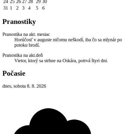
24
25
26
27
28
29
30
31
1
2
3
4
5
6
Pranostiky
Pranostika na akt. mesiac
Horúčosť v auguste ničomu neškodí, iba čo sa mlynár po
potoku brodí.
Pranostika na akt.deň
Vietor, ktorý sa strhne na Oskára, potrvá štyri dni.
Počasie
dnes, sobota 8. 8. 2026