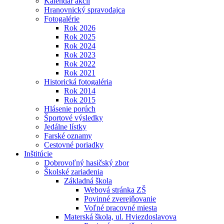
Kalendár akcií
Hranovnický spravodajca
Fotogalérie
Rok 2026
Rok 2025
Rok 2024
Rok 2023
Rok 2022
Rok 2021
Historická fotogaléria
Rok 2014
Rok 2015
Hlásenie porúch
Športové výsledky
Jedálne lístky
Farské oznamy
Cestovné poriadky
Inštitúcie
Dobrovoľný hasičský zbor
Školské zariadenia
Základná škola
Webová stránka ZŠ
Povinné zverejňovanie
Voľné pracovné miesta
Materská škola, ul. Hviezdoslavova