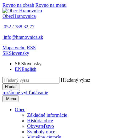
Rovno na obsah
Rovno na menu
Obec
Hranovnica
052 / 788 32 77
info@hranovnica.sk
Mapa webu
RSS
SK
Slovensky
SK
Slovensky
EN
English
Hľadaný výraz
Hľadať
rozšírené vyhľadávanie
Menu
Obec
Základné informácie
História obce
Obyvateľstvo
Symboly obce
Virtuálny cintorín