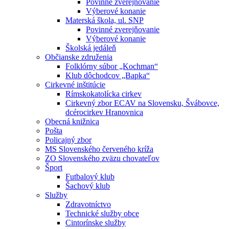
Povinné zverejňovanie
Výberové konanie
Materská škola, ul. SNP
Povinné zverejňovanie
Výberové konanie
Školská jedáleň
Občianske združenia
Folklórny súbor „Kochman“
Klub dôchodcov „Bapka“
Cirkevné inštitúcie
Rímskokatolícka cirkev
Cirkevný zbor ECAV na Slovensku, Švábovce,
dcérocirkev Hranovnica
Obecná knižnica
Pošta
Policajný zbor
MS Slovenského červeného kríža
ZO Slovenského zväzu chovateľov
Šport
Futbalový klub
Šachový klub
Služby
Zdravotníctvo
Technické služby obce
Cintorínske služby