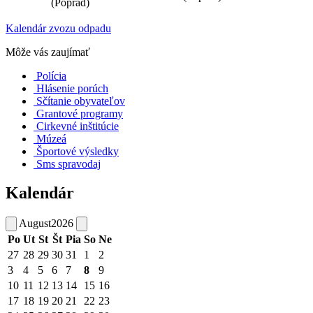
(Poprad)
Kalendár zvozu odpadu
Môže vás zaujímať
Polícia
Hlásenie porúch
Sčítanie obyvateľov
Grantové programy
Cirkevné inštitúcie
Múzeá
Športové výsledky
Sms spravodaj
Kalendár
August
2026
Po
Ut
St
Št
Pia
So
Ne
27
28
29
30
31
1
2
3
4
5
6
7
8
9
10
11
12
13
14
15
16
17
18
19
20
21
22
23