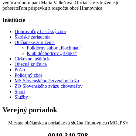
vedúca súboru pani Marta Vallušová. Občianske združenie je
poberateľom príspevku z rozpočtu obce Hranovnica.
Inštitúcie
Dobrovoľný hasičský zbor
Školské zariadenia
Občianske združenia
Folklórny súbor „Kochman“
Klub dôchodcov „Bapka“
Cirkevné inštitúcie
Obecná knižnica
Pošta
Policajný zbor
MS Slovenského červeného kríža
ZO Slovenského zväzu chovateľov
Šport
Služby
Verejný poriadok
Miestna občianska a poriadková služba Hranovnica (MOaPS):
0919 340 798