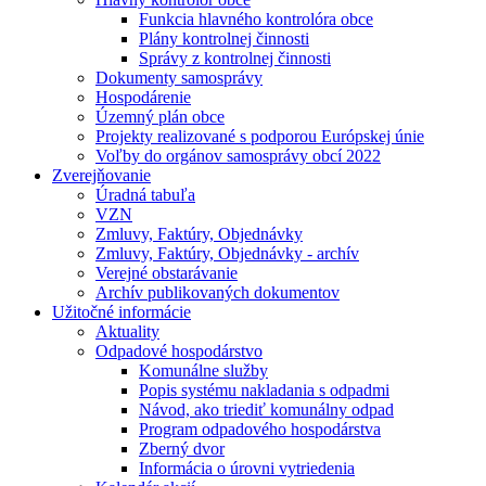
Funkcia hlavného kontrolóra obce
Plány kontrolnej činnosti
Správy z kontrolnej činnosti
Dokumenty samosprávy
Hospodárenie
Územný plán obce
Projekty realizované s podporou Európskej únie
Voľby do orgánov samosprávy obcí 2022
Zverejňovanie
Úradná tabuľa
VZN
Zmluvy, Faktúry, Objednávky
Zmluvy, Faktúry, Objednávky - archív
Verejné obstarávanie
Archív publikovaných dokumentov
Užitočné informácie
Aktuality
Odpadové hospodárstvo
Komunálne služby
Popis systému nakladania s odpadmi
Návod, ako triediť komunálny odpad
Program odpadového hospodárstva
Zberný dvor
Informácia o úrovni vytriedenia