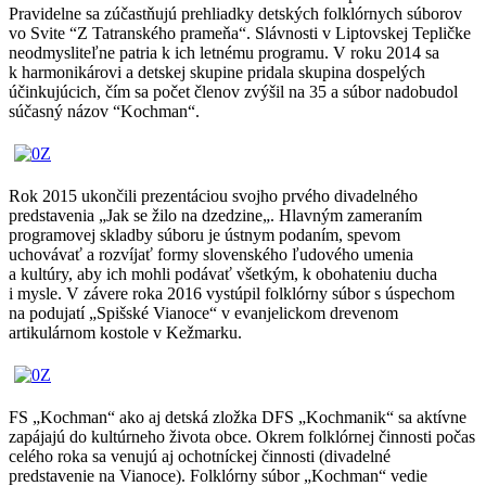
Pravidelne sa zúčastňujú prehliadky detských folklórnych súborov
vo Svite “Z Tatranského prameňa“. Slávnosti v Liptovskej Tepličke
neodmysliteľne patria k ich letnému programu. V roku 2014 sa
k harmonikárovi a detskej skupine pridala skupina dospelých
účinkujúcich, čím sa počet členov zvýšil na 35 a súbor nadobudol
súčasný názov “Kochman“.
Rok 2015 ukončili prezentáciou svojho prvého divadelného
predstavenia „Jak se žilo na dzedzine„. Hlavným zameraním
programovej skladby súboru je ústnym podaním, spevom
uchovávať a rozvíjať formy slovenského ľudového umenia
a kultúry, aby ich mohli podávať všetkým, k obohateniu ducha
i mysle. V závere roka 2016 vystúpil folklórny súbor s úspechom
na podujatí „Spišské Vianoce“ v evanjelickom drevenom
artikulárnom kostole v Kežmarku.
FS „Kochman“ ako aj detská zložka DFS „Kochmanik“ sa aktívne
zapájajú do kultúrneho života obce. Okrem folklórnej činnosti počas
celého roka sa venujú aj ochotníckej činnosti (divadelné
predstavenie na Vianoce). Folklórny súbor „Kochman“ vedie