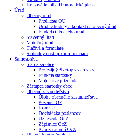
Krasová lokalita Hranovnické pleso
Úrad
Obecný úrad
Prednosta OÚ
Úradné hodiny a kontakt na obecný úrad
Funkcia Obecného úradu
Stavebný úrad
Matričný úrad
Tlačivá a formuláre
Slobodný prístup k informáciám
Samospráva
Starostka obce
Profesijný životopis starostky
Funkcia starostky
Majetkové priznania
Zástupca starostky obce
Obecné zastupiteľstvo
Úlohy obecného zastupiteľstva
Poslanci OZ
Komisie
Dochádzka poslancov
Uznesenia OcZ
Zápisnice OcZ
Plán zasadnutí OcZ
Hlavný kontrolór obce