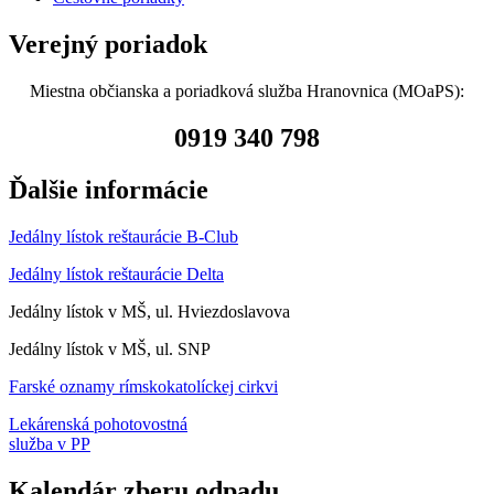
Verejný poriadok
Miestna občianska a poriadková služba Hranovnica (MOaPS):
0919 340 798
Ďalšie informácie
Jedálny lístok reštaurácie B-Club
Jedálny lístok reštaurácie Delta
Jedálny lístok v MŠ, ul. Hviezdoslavova
Jedálny lístok v MŠ, ul. SNP
Farské oznamy rímskokatolíckej cirkvi
Lekárenská pohotovostná
služba v PP
Kalendár zberu odpadu