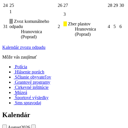
24
25
26
27
28
29
30
1
3
Zvoz komunálneho
Zber plastov
31
odpadu
2
4
5
6
Hranovnica
Hranovnica
(Poprad)
(Poprad)
Kalendár zvozu odpadu
Môže vás zaujímať
Polícia
Hlásenie porúch
Sčítanie obyvateľov
Grantové programy
Cirkevné inštitúcie
Múzeá
Športové výsledky
Sms spravodaj
Kalendár
August
2026