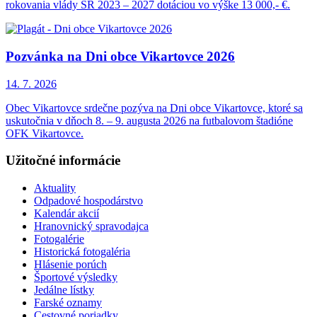
rokovania vlády SR 2023 – 2027 dotáciou vo výške 13 000,- €.
Pozvánka na Dni obce Vikartovce 2026
14. 7.
2026
Obec Vikartovce srdečne pozýva na Dni obce Vikartovce, ktoré sa
uskutočnia v dňoch 8. – 9. augusta 2026 na futbalovom štadióne
OFK Vikartovce.
Užitočné informácie
Aktuality
Odpadové hospodárstvo
Kalendár akcií
Hranovnický spravodajca
Fotogalérie
Historická fotogaléria
Hlásenie porúch
Športové výsledky
Jedálne lístky
Farské oznamy
Cestovné poriadky