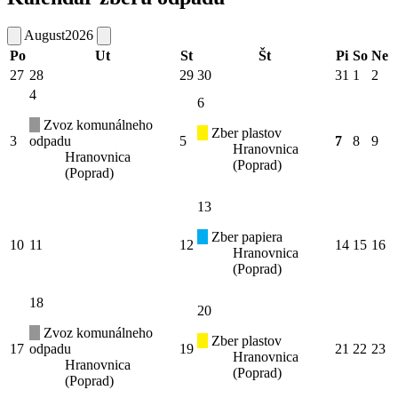
August
2026
Po
Ut
St
Št
Pi
So
Ne
27
28
29
30
31
1
2
4
6
Zvoz komunálneho
Zber plastov
3
odpadu
5
7
8
9
Hranovnica
Hranovnica
(Poprad)
(Poprad)
13
Zber papiera
10
11
12
14
15
16
Hranovnica
(Poprad)
18
20
Zvoz komunálneho
Zber plastov
17
odpadu
19
21
22
23
Hranovnica
Hranovnica
(Poprad)
(Poprad)