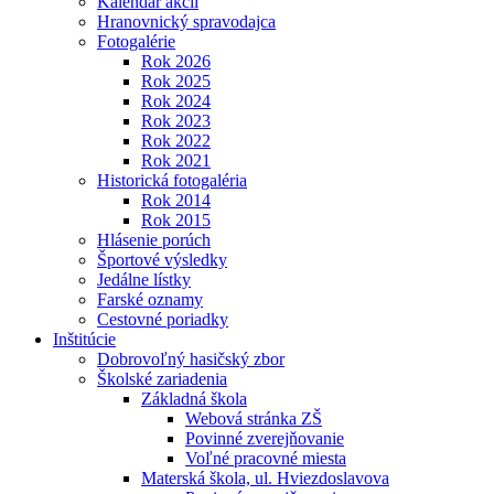
Kalendár akcií
Hranovnický spravodajca
Fotogalérie
Rok 2026
Rok 2025
Rok 2024
Rok 2023
Rok 2022
Rok 2021
Historická fotogaléria
Rok 2014
Rok 2015
Hlásenie porúch
Športové výsledky
Jedálne lístky
Farské oznamy
Cestovné poriadky
Inštitúcie
Dobrovoľný hasičský zbor
Školské zariadenia
Základná škola
Webová stránka ZŠ
Povinné zverejňovanie
Voľné pracovné miesta
Materská škola, ul. Hviezdoslavova