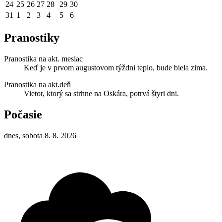
24
25
26
27
28
29
30
31
1
2
3
4
5
6
Pranostiky
Pranostika na akt. mesiac
Keď je v prvom augustovom týždni teplo, bude biela zima.
Pranostika na akt.deň
Vietor, ktorý sa strhne na Oskára, potrvá štyri dni.
Počasie
dnes, sobota 8. 8. 2026