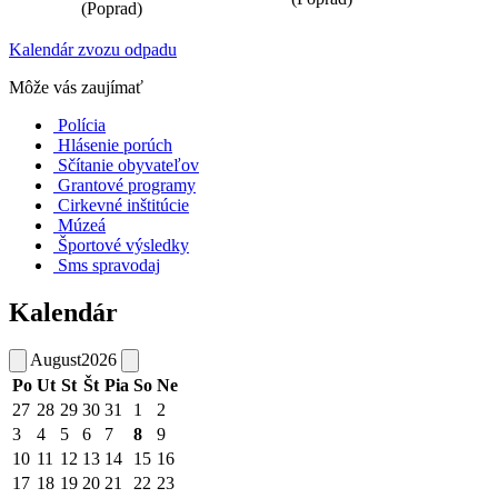
(Poprad)
Kalendár zvozu odpadu
Môže vás zaujímať
Polícia
Hlásenie porúch
Sčítanie obyvateľov
Grantové programy
Cirkevné inštitúcie
Múzeá
Športové výsledky
Sms spravodaj
Kalendár
August
2026
Po
Ut
St
Št
Pia
So
Ne
27
28
29
30
31
1
2
3
4
5
6
7
8
9
10
11
12
13
14
15
16
17
18
19
20
21
22
23