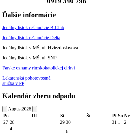
0919 340 798
Ďalšie informácie
Jedálny lístok reštaurácie B-Club
Jedálny lístok reštaurácie Delta
Jedálny lístok v MŠ, ul. Hviezdoslavova
Jedálny lístok v MŠ, ul. SNP
Farské oznamy rímskokatolíckej cirkvi
Lekárenská pohotovostná
služba v PP
Kalendár zberu odpadu
August
2026
Po
Ut
St
Št
Pi
So
Ne
27
28
29
30
31
1
2
4
6