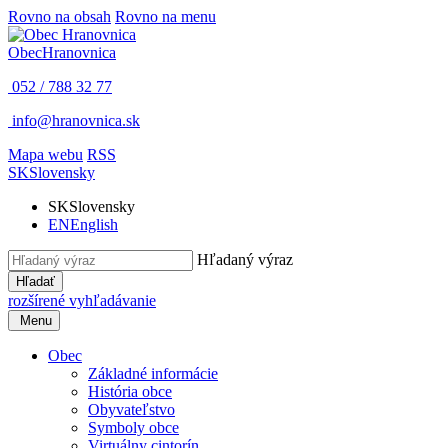
Rovno na obsah
Rovno na menu
Obec
Hranovnica
052 / 788 32 77
info@hranovnica.sk
Mapa webu
RSS
SK
Slovensky
SK
Slovensky
EN
English
Hľadaný výraz
Hľadať
rozšírené vyhľadávanie
Menu
Obec
Základné informácie
História obce
Obyvateľstvo
Symboly obce
Virtuálny cintorín