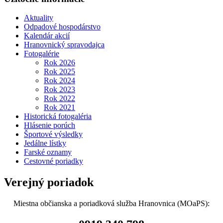
Aktuality
Odpadové hospodárstvo
Kalendár akcií
Hranovnický spravodajca
Fotogalérie
Rok 2026
Rok 2025
Rok 2024
Rok 2023
Rok 2022
Rok 2021
Historická fotogaléria
Hlásenie porúch
Športové výsledky
Jedálne lístky
Farské oznamy
Cestovné poriadky
Verejný poriadok
Miestna občianska a poriadková služba Hranovnica (MOaPS):