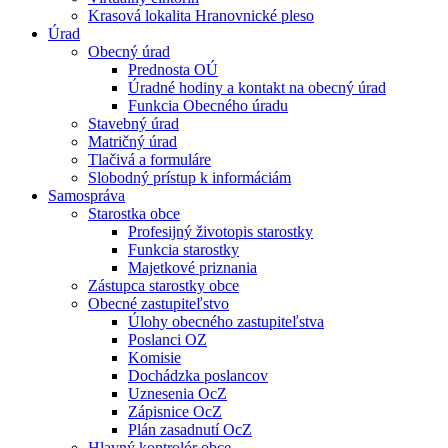
Krasová lokalita Hranovnické pleso
Úrad
Obecný úrad
Prednosta OÚ
Úradné hodiny a kontakt na obecný úrad
Funkcia Obecného úradu
Stavebný úrad
Matričný úrad
Tlačivá a formuláre
Slobodný prístup k informáciám
Samospráva
Starostka obce
Profesijný životopis starostky
Funkcia starostky
Majetkové priznania
Zástupca starostky obce
Obecné zastupiteľstvo
Úlohy obecného zastupiteľstva
Poslanci OZ
Komisie
Dochádzka poslancov
Uznesenia OcZ
Zápisnice OcZ
Plán zasadnutí OcZ
Hlavný kontrolór obce