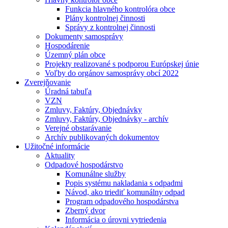
Funkcia hlavného kontrolóra obce
Plány kontrolnej činnosti
Správy z kontrolnej činnosti
Dokumenty samosprávy
Hospodárenie
Územný plán obce
Projekty realizované s podporou Európskej únie
Voľby do orgánov samosprávy obcí 2022
Zverejňovanie
Úradná tabuľa
VZN
Zmluvy, Faktúry, Objednávky
Zmluvy, Faktúry, Objednávky - archív
Verejné obstarávanie
Archív publikovaných dokumentov
Užitočné informácie
Aktuality
Odpadové hospodárstvo
Komunálne služby
Popis systému nakladania s odpadmi
Návod, ako triediť komunálny odpad
Program odpadového hospodárstva
Zberný dvor
Informácia o úrovni vytriedenia