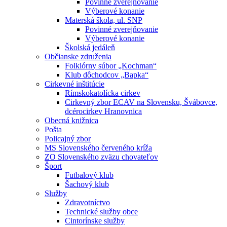
Povinné zverejňovanie
Výberové konanie
Materská škola, ul. SNP
Povinné zverejňovanie
Výberové konanie
Školská jedáleň
Občianske združenia
Folklórny súbor „Kochman“
Klub dôchodcov „Bapka“
Cirkevné inštitúcie
Rímskokatolícka cirkev
Cirkevný zbor ECAV na Slovensku, Švábovce,
dcérocirkev Hranovnica
Obecná knižnica
Pošta
Policajný zbor
MS Slovenského červeného kríža
ZO Slovenského zväzu chovateľov
Šport
Futbalový klub
Šachový klub
Služby
Zdravotníctvo
Technické služby obce
Cintorínske služby