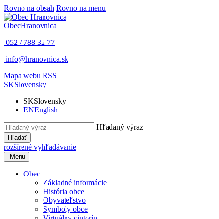
Rovno na obsah
Rovno na menu
Obec
Hranovnica
052 / 788 32 77
info@hranovnica.sk
Mapa webu
RSS
SK
Slovensky
SK
Slovensky
EN
English
Hľadaný výraz
Hľadať
rozšírené vyhľadávanie
Menu
Obec
Základné informácie
História obce
Obyvateľstvo
Symboly obce
Virtuálny cintorín