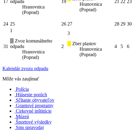
17
odpadu
19
21
22
23
Hranovnica
Hranovnica
(Poprad)
(Poprad)
24
25
26
27
28
29
30
1
3
Zvoz komunálneho
Zber plastov
31
odpadu
2
4
5
6
Hranovnica
Hranovnica
(Poprad)
(Poprad)
Kalendár zvozu odpadu
Môže vás zaujímať
Polícia
Hlásenie porúch
Sčítanie obyvateľov
Grantové programy
Cirkevné inštitúcie
Múzeá
Športové výsledky
Sms spravodaj