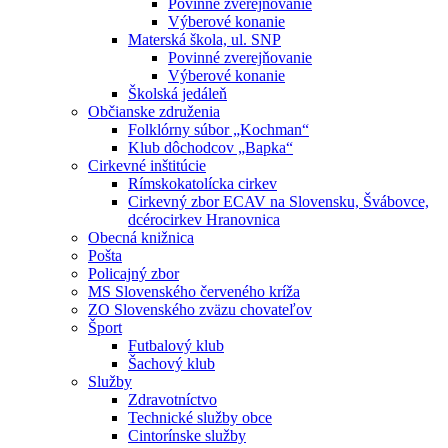
Povinné zverejňovanie
Výberové konanie
Materská škola, ul. SNP
Povinné zverejňovanie
Výberové konanie
Školská jedáleň
Občianske združenia
Folklórny súbor „Kochman“
Klub dôchodcov „Bapka“
Cirkevné inštitúcie
Rímskokatolícka cirkev
Cirkevný zbor ECAV na Slovensku, Švábovce,
dcérocirkev Hranovnica
Obecná knižnica
Pošta
Policajný zbor
MS Slovenského červeného kríža
ZO Slovenského zväzu chovateľov
Šport
Futbalový klub
Šachový klub
Služby
Zdravotníctvo
Technické služby obce
Cintorínske služby