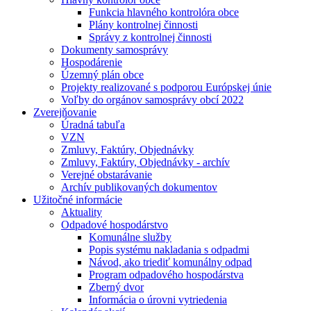
Funkcia hlavného kontrolóra obce
Plány kontrolnej činnosti
Správy z kontrolnej činnosti
Dokumenty samosprávy
Hospodárenie
Územný plán obce
Projekty realizované s podporou Európskej únie
Voľby do orgánov samosprávy obcí 2022
Zverejňovanie
Úradná tabuľa
VZN
Zmluvy, Faktúry, Objednávky
Zmluvy, Faktúry, Objednávky - archív
Verejné obstarávanie
Archív publikovaných dokumentov
Užitočné informácie
Aktuality
Odpadové hospodárstvo
Komunálne služby
Popis systému nakladania s odpadmi
Návod, ako triediť komunálny odpad
Program odpadového hospodárstva
Zberný dvor
Informácia o úrovni vytriedenia