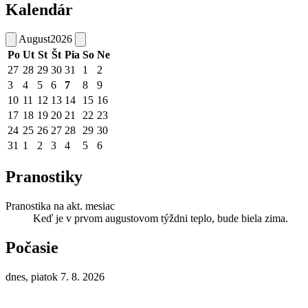
Kalendár
August
2026
Po
Ut
St
Št
Pia
So
Ne
27
28
29
30
31
1
2
3
4
5
6
7
8
9
10
11
12
13
14
15
16
17
18
19
20
21
22
23
24
25
26
27
28
29
30
31
1
2
3
4
5
6
Pranostiky
Pranostika na akt. mesiac
Keď je v prvom augustovom týždni teplo, bude biela zima.
Počasie
dnes, piatok 7. 8. 2026