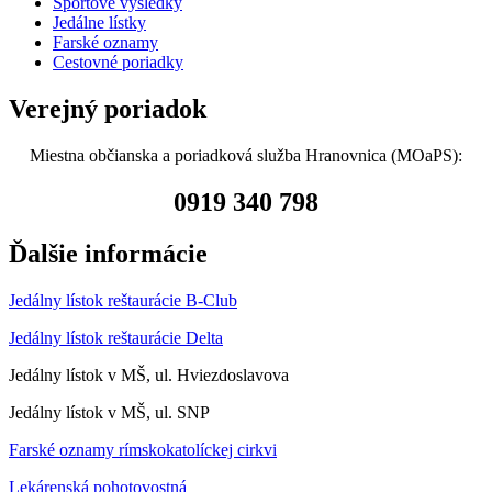
Športové výsledky
Jedálne lístky
Farské oznamy
Cestovné poriadky
Verejný poriadok
Miestna občianska a poriadková služba Hranovnica (MOaPS):
0919 340 798
Ďalšie informácie
Jedálny lístok reštaurácie B-Club
Jedálny lístok reštaurácie Delta
Jedálny lístok v MŠ, ul. Hviezdoslavova
Jedálny lístok v MŠ, ul. SNP
Farské oznamy rímskokatolíckej cirkvi
Lekárenská pohotovostná