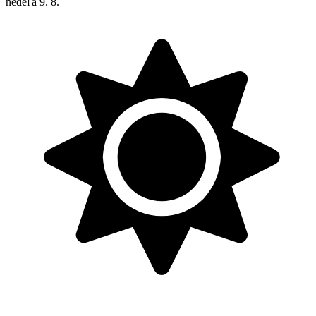
nedeľa
9. 8.