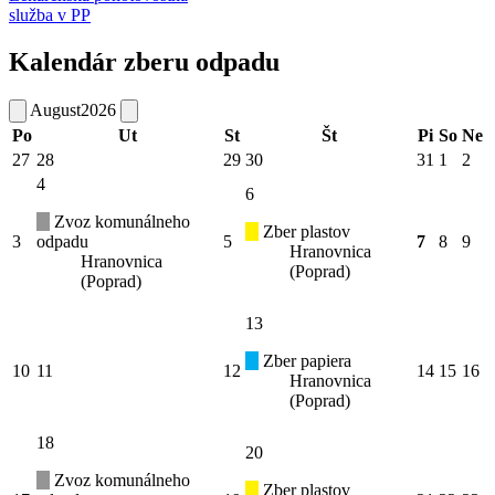
služba v PP
Kalendár zberu odpadu
August
2026
Po
Ut
St
Št
Pi
So
Ne
27
28
29
30
31
1
2
4
6
Zvoz komunálneho
Zber plastov
3
odpadu
5
7
8
9
Hranovnica
Hranovnica
(Poprad)
(Poprad)
13
Zber papiera
10
11
12
14
15
16
Hranovnica
(Poprad)
18
20
Zvoz komunálneho
Zber plastov