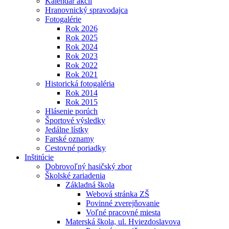
Kalendár akcií
Hranovnický spravodajca
Fotogalérie
Rok 2026
Rok 2025
Rok 2024
Rok 2023
Rok 2022
Rok 2021
Historická fotogaléria
Rok 2014
Rok 2015
Hlásenie porúch
Športové výsledky
Jedálne lístky
Farské oznamy
Cestovné poriadky
Inštitúcie
Dobrovoľný hasičský zbor
Školské zariadenia
Základná škola
Webová stránka ZŠ
Povinné zverejňovanie
Voľné pracovné miesta
Materská škola, ul. Hviezdoslavova