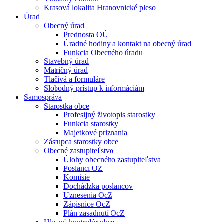
Krasová lokalita Hranovnické pleso
Úrad
Obecný úrad
Prednosta OÚ
Úradné hodiny a kontakt na obecný úrad
Funkcia Obecného úradu
Stavebný úrad
Matričný úrad
Tlačivá a formuláre
Slobodný prístup k informáciám
Samospráva
Starostka obce
Profesijný životopis starostky
Funkcia starostky
Majetkové priznania
Zástupca starostky obce
Obecné zastupiteľstvo
Úlohy obecného zastupiteľstva
Poslanci OZ
Komisie
Dochádzka poslancov
Uznesenia OcZ
Zápisnice OcZ
Plán zasadnutí OcZ
Hlavný kontrolór obce