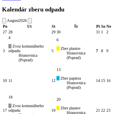
Kalendár zberu odpadu
August
2026
Po
Ut
St
Št
Pi
So
Ne
27
28
29
30
31
1
2
4
6
Zvoz komunálneho
Zber plastov
3
odpadu
5
7
8
9
Hranovnica
Hranovnica
(Poprad)
(Poprad)
13
Zber papiera
10
11
12
14
15
16
Hranovnica
(Poprad)
18
20
Zvoz komunálneho
Zber plastov
17
odpadu
19
21
22
23
Hranovnica