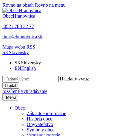
Rovno na obsah
Rovno na menu
Obec
Hranovnica
052 / 788 32 77
info@hranovnica.sk
Mapa webu
RSS
SK
Slovensky
SK
Slovensky
EN
English
Hľadaný výraz
Hľadať
rozšírené vyhľadávanie
Menu
Obec
Základné informácie
História obce
Obyvateľstvo
Symboly obce
Virtuálny cintorín