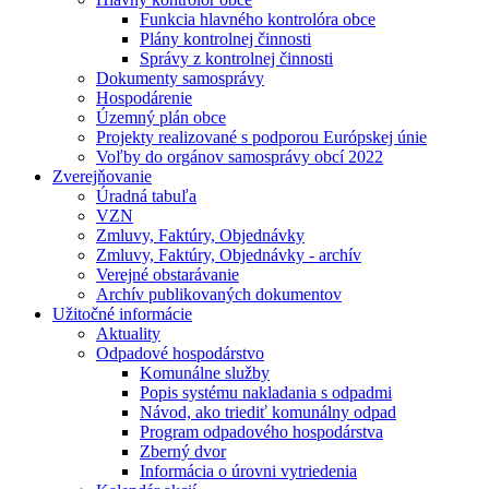
Funkcia hlavného kontrolóra obce
Plány kontrolnej činnosti
Správy z kontrolnej činnosti
Dokumenty samosprávy
Hospodárenie
Územný plán obce
Projekty realizované s podporou Európskej únie
Voľby do orgánov samosprávy obcí 2022
Zverejňovanie
Úradná tabuľa
VZN
Zmluvy, Faktúry, Objednávky
Zmluvy, Faktúry, Objednávky - archív
Verejné obstarávanie
Archív publikovaných dokumentov
Užitočné informácie
Aktuality
Odpadové hospodárstvo
Komunálne služby
Popis systému nakladania s odpadmi
Návod, ako triediť komunálny odpad
Program odpadového hospodárstva
Zberný dvor
Informácia o úrovni vytriedenia