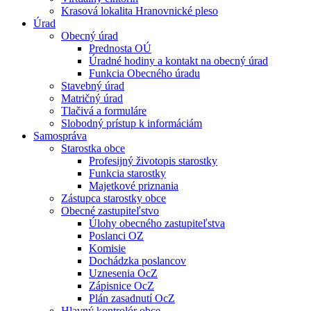
Krasová lokalita Hranovnické pleso
Úrad
Obecný úrad
Prednosta OÚ
Úradné hodiny a kontakt na obecný úrad
Funkcia Obecného úradu
Stavebný úrad
Matričný úrad
Tlačivá a formuláre
Slobodný prístup k informáciám
Samospráva
Starostka obce
Profesijný životopis starostky
Funkcia starostky
Majetkové priznania
Zástupca starostky obce
Obecné zastupiteľstvo
Úlohy obecného zastupiteľstva
Poslanci OZ
Komisie
Dochádzka poslancov
Uznesenia OcZ
Zápisnice OcZ
Plán zasadnutí OcZ
Hlavný kontrolór obce