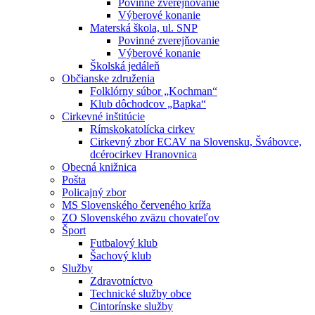
Povinné zverejňovanie
Výberové konanie
Materská škola, ul. SNP
Povinné zverejňovanie
Výberové konanie
Školská jedáleň
Občianske združenia
Folklórny súbor „Kochman“
Klub dôchodcov „Bapka“
Cirkevné inštitúcie
Rímskokatolícka cirkev
Cirkevný zbor ECAV na Slovensku, Švábovce,
dcérocirkev Hranovnica
Obecná knižnica
Pošta
Policajný zbor
MS Slovenského červeného kríža
ZO Slovenského zväzu chovateľov
Šport
Futbalový klub
Šachový klub
Služby
Zdravotníctvo
Technické služby obce
Cintorínske služby