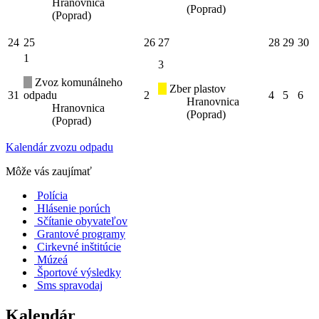
Hranovnica
(Poprad)
(Poprad)
24
25
26
27
28
29
30
1
3
Zvoz komunálneho
Zber plastov
31
odpadu
2
4
5
6
Hranovnica
Hranovnica
(Poprad)
(Poprad)
Kalendár zvozu odpadu
Môže vás zaujímať
Polícia
Hlásenie porúch
Sčítanie obyvateľov
Grantové programy
Cirkevné inštitúcie
Múzeá
Športové výsledky
Sms spravodaj
Kalendár