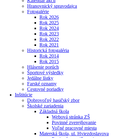
Kalendár akcií
Hranovnický spravodajca
Fotogalérie
Rok 2026
Rok 2025
Rok 2024
Rok 2023
Rok 2022
Rok 2021
Historická fotogaléria
Rok 2014
Rok 2015
Hlásenie porúch
Športové výsledky
Jedálne lístky
Farské oznamy
Cestovné poriadky
Inštitúcie
Dobrovoľný hasičský zbor
Školské zariadenia
Základná škola
Webová stránka ZŠ
Povinné zverejňovanie
Voľné pracovné miesta
Materská škola, ul. Hviezdoslavova