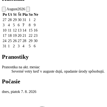
August
2026
Po
Ut
St
Št
Pia
So
Ne
27
28
29
30
31
1
2
3
4
5
6
7
8
9
10
11
12
13
14
15
16
17
18
19
20
21
22
23
24
25
26
27
28
29
30
31
1
2
3
4
5
6
Pranostiky
Pranostika na akt. mesiac
Severné vetry keď v auguste dujú, opadanie úrody spôsobujú.
Počasie
dnes, piatok 7. 8. 2026