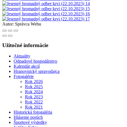
Autor:
Správca Webu
Užitočné informácie
Aktuality
Odpadové hospodárstvo
Kalendár akcií
Hranovnický spravodajca
Fotogalérie
Rok 2026
Rok 2025
Rok 2024
Rok 2023
Rok 2022
Rok 2021
Historická fotogaléria
Hlásenie porúch
Športové výsledky