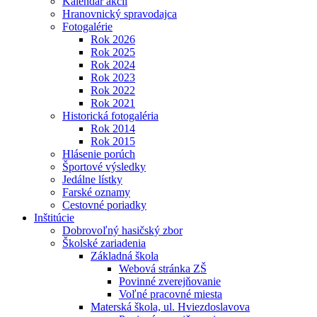
Kalendár akcií
Hranovnický spravodajca
Fotogalérie
Rok 2026
Rok 2025
Rok 2024
Rok 2023
Rok 2022
Rok 2021
Historická fotogaléria
Rok 2014
Rok 2015
Hlásenie porúch
Športové výsledky
Jedálne lístky
Farské oznamy
Cestovné poriadky
Inštitúcie
Dobrovoľný hasičský zbor
Školské zariadenia
Základná škola
Webová stránka ZŠ
Povinné zverejňovanie
Voľné pracovné miesta
Materská škola, ul. Hviezdoslavova