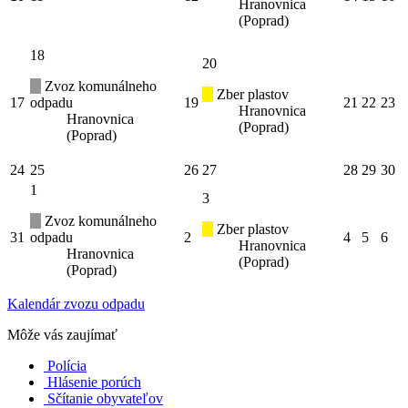
Hranovnica
(Poprad)
18
20
Zvoz komunálneho
Zber plastov
17
odpadu
19
21
22
23
Hranovnica
Hranovnica
(Poprad)
(Poprad)
24
25
26
27
28
29
30
1
3
Zvoz komunálneho
Zber plastov
31
odpadu
2
4
5
6
Hranovnica
Hranovnica
(Poprad)
(Poprad)
Kalendár zvozu odpadu
Môže vás zaujímať
Polícia
Hlásenie porúch
Sčítanie obyvateľov