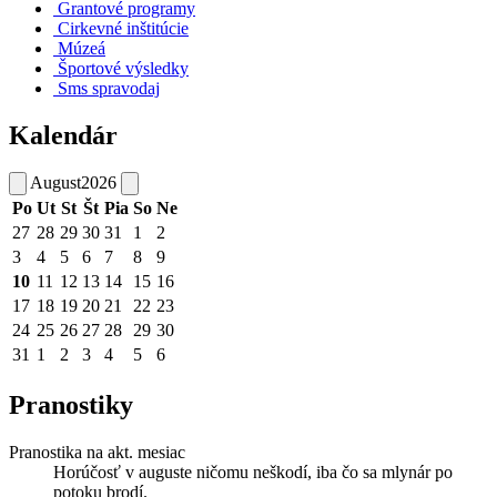
Grantové programy
Cirkevné inštitúcie
Múzeá
Športové výsledky
Sms spravodaj
Kalendár
August
2026
Po
Ut
St
Št
Pia
So
Ne
27
28
29
30
31
1
2
3
4
5
6
7
8
9
10
11
12
13
14
15
16
17
18
19
20
21
22
23
24
25
26
27
28
29
30
31
1
2
3
4
5
6
Pranostiky
Pranostika na akt. mesiac
Horúčosť v auguste ničomu neškodí, iba čo sa mlynár po
potoku brodí.