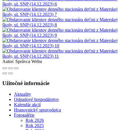
Autor:
Správca Webu
Užitočné informácie
Aktuality
Odpadové hospodárstvo
Kalendár akcií
Hranovnický spravodajca
Fotogalérie
Rok 2026
Rok 2025