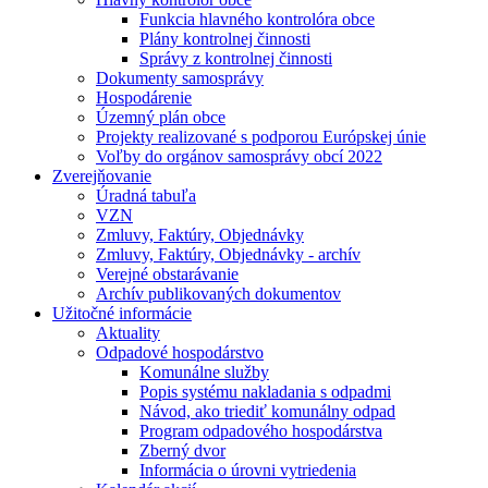
Funkcia hlavného kontrolóra obce
Plány kontrolnej činnosti
Správy z kontrolnej činnosti
Dokumenty samosprávy
Hospodárenie
Územný plán obce
Projekty realizované s podporou Európskej únie
Voľby do orgánov samosprávy obcí 2022
Zverejňovanie
Úradná tabuľa
VZN
Zmluvy, Faktúry, Objednávky
Zmluvy, Faktúry, Objednávky - archív
Verejné obstarávanie
Archív publikovaných dokumentov
Užitočné informácie
Aktuality
Odpadové hospodárstvo
Komunálne služby
Popis systému nakladania s odpadmi
Návod, ako triediť komunálny odpad
Program odpadového hospodárstva
Zberný dvor
Informácia o úrovni vytriedenia