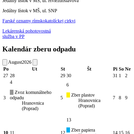
Jedálny lístok v MŠ, ul. Hviezdoslavova
Jedálny lístok v MŠ, ul. SNP
Farské oznamy rímskokatolíckej cirkvi
Lekárenská pohotovostná
služba v PP
Kalendár zberu odpadu
August
2026
Po
Ut
St
Št
Pi
So
Ne
27
28
29
30
31
1
2
4
6
Zvoz komunálneho
Zber plastov
3
odpadu
5
7
8
9
Hranovnica
Hranovnica
(Poprad)
(Poprad)
13
Zber papiera
10
11
12
14
15
16