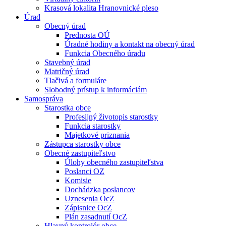
Krasová lokalita Hranovnické pleso
Úrad
Obecný úrad
Prednosta OÚ
Úradné hodiny a kontakt na obecný úrad
Funkcia Obecného úradu
Stavebný úrad
Matričný úrad
Tlačivá a formuláre
Slobodný prístup k informáciám
Samospráva
Starostka obce
Profesijný životopis starostky
Funkcia starostky
Majetkové priznania
Zástupca starostky obce
Obecné zastupiteľstvo
Úlohy obecného zastupiteľstva
Poslanci OZ
Komisie
Dochádzka poslancov
Uznesenia OcZ
Zápisnice OcZ
Plán zasadnutí OcZ
Hlavný kontrolór obce