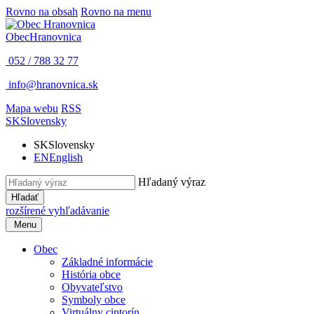
Rovno na obsah
Rovno na menu
Obec
Hranovnica
052 / 788 32 77
info@hranovnica.sk
Mapa webu
RSS
SK
Slovensky
SK
Slovensky
EN
English
Hľadaný výraz
Hľadať
rozšírené vyhľadávanie
Menu
Obec
Základné informácie
História obce
Obyvateľstvo
Symboly obce
Virtuálny cintorín