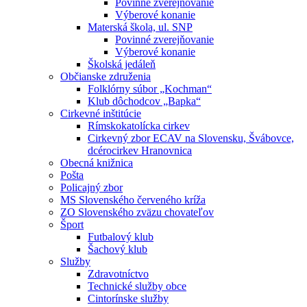
Povinné zverejňovanie
Výberové konanie
Materská škola, ul. SNP
Povinné zverejňovanie
Výberové konanie
Školská jedáleň
Občianske združenia
Folklórny súbor „Kochman“
Klub dôchodcov „Bapka“
Cirkevné inštitúcie
Rímskokatolícka cirkev
Cirkevný zbor ECAV na Slovensku, Švábovce,
dcérocirkev Hranovnica
Obecná knižnica
Pošta
Policajný zbor
MS Slovenského červeného kríža
ZO Slovenského zväzu chovateľov
Šport
Futbalový klub
Šachový klub
Služby
Zdravotníctvo
Technické služby obce
Cintorínske služby