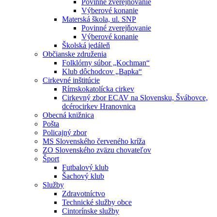
Povinné zverejňovanie
Výberové konanie
Materská škola, ul. SNP
Povinné zverejňovanie
Výberové konanie
Školská jedáleň
Občianske združenia
Folklórny súbor „Kochman“
Klub dôchodcov „Bapka“
Cirkevné inštitúcie
Rímskokatolícka cirkev
Cirkevný zbor ECAV na Slovensku, Švábovce,
dcérocirkev Hranovnica
Obecná knižnica
Pošta
Policajný zbor
MS Slovenského červeného kríža
ZO Slovenského zväzu chovateľov
Šport
Futbalový klub
Šachový klub
Služby
Zdravotníctvo
Technické služby obce
Cintorínske služby