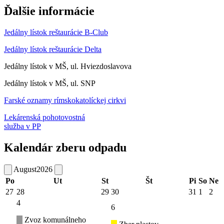
Ďalšie informácie
Jedálny lístok reštaurácie B-Club
Jedálny lístok reštaurácie Delta
Jedálny lístok v MŠ, ul. Hviezdoslavova
Jedálny lístok v MŠ, ul. SNP
Farské oznamy rímskokatolíckej cirkvi
Lekárenská pohotovostná
služba v PP
Kalendár zberu odpadu
August
2026
Po
Ut
St
Št
Pi
So
Ne
27
28
29
30
31
1
2
4
6
Zvoz komunálneho