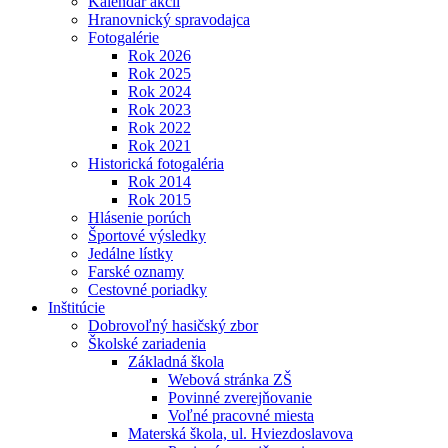
Kalendár akcií
Hranovnický spravodajca
Fotogalérie
Rok 2026
Rok 2025
Rok 2024
Rok 2023
Rok 2022
Rok 2021
Historická fotogaléria
Rok 2014
Rok 2015
Hlásenie porúch
Športové výsledky
Jedálne lístky
Farské oznamy
Cestovné poriadky
Inštitúcie
Dobrovoľný hasičský zbor
Školské zariadenia
Základná škola
Webová stránka ZŠ
Povinné zverejňovanie
Voľné pracovné miesta
Materská škola, ul. Hviezdoslavova