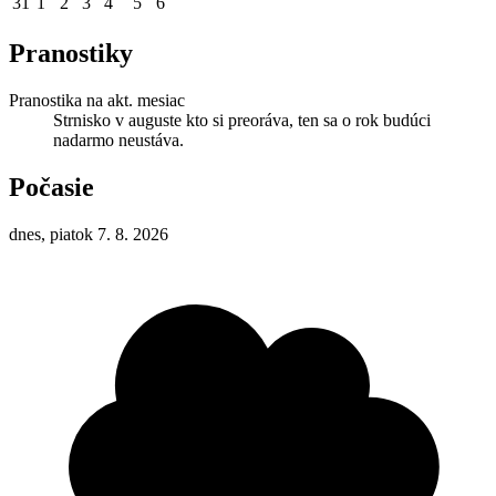
31
1
2
3
4
5
6
Pranostiky
Pranostika na akt. mesiac
Strnisko v auguste kto si preoráva, ten sa o rok budúci
nadarmo neustáva.
Počasie
dnes, piatok 7. 8. 2026