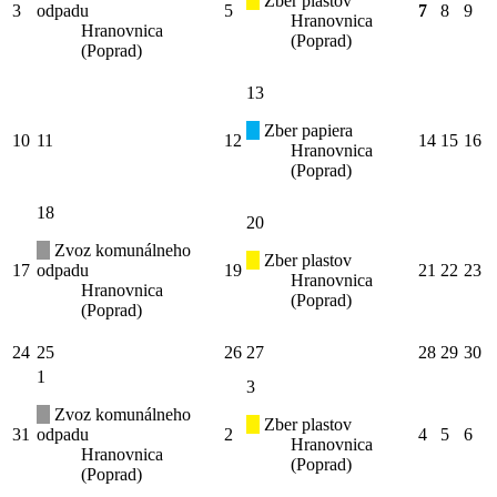
Zber plastov
3
odpadu
5
7
8
9
Hranovnica
Hranovnica
(Poprad)
(Poprad)
13
Zber papiera
10
11
12
14
15
16
Hranovnica
(Poprad)
18
20
Zvoz komunálneho
Zber plastov
17
odpadu
19
21
22
23
Hranovnica
Hranovnica
(Poprad)
(Poprad)
24
25
26
27
28
29
30
1
3
Zvoz komunálneho
Zber plastov
31
odpadu
2
4
5
6
Hranovnica
Hranovnica
(Poprad)
(Poprad)