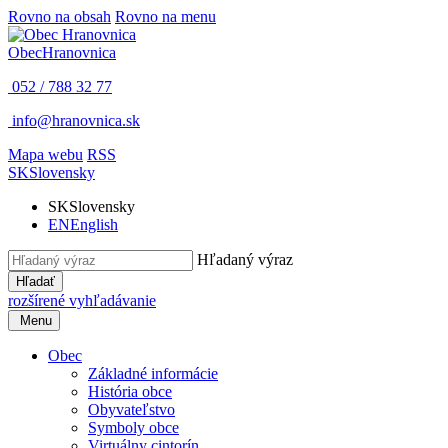
Rovno na obsah
Rovno na menu
Obec
Hranovnica
052 / 788 32 77
info@hranovnica.sk
Mapa webu
RSS
SK
Slovensky
SK
Slovensky
EN
English
Hľadaný výraz
Hľadať
rozšírené vyhľadávanie
Menu
Obec
Základné informácie
História obce
Obyvateľstvo
Symboly obce
Virtuálny cintorín