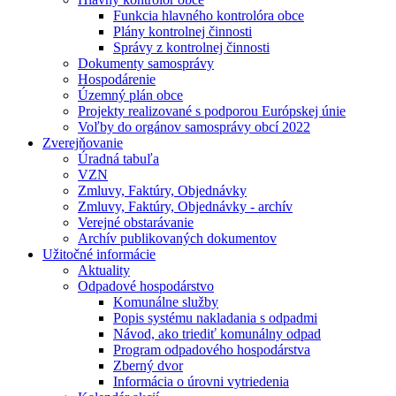
Funkcia hlavného kontrolóra obce
Plány kontrolnej činnosti
Správy z kontrolnej činnosti
Dokumenty samosprávy
Hospodárenie
Územný plán obce
Projekty realizované s podporou Európskej únie
Voľby do orgánov samosprávy obcí 2022
Zverejňovanie
Úradná tabuľa
VZN
Zmluvy, Faktúry, Objednávky
Zmluvy, Faktúry, Objednávky - archív
Verejné obstarávanie
Archív publikovaných dokumentov
Užitočné informácie
Aktuality
Odpadové hospodárstvo
Komunálne služby
Popis systému nakladania s odpadmi
Návod, ako triediť komunálny odpad
Program odpadového hospodárstva
Zberný dvor
Informácia o úrovni vytriedenia