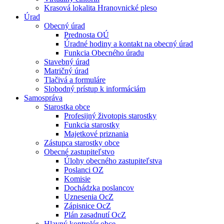
Krasová lokalita Hranovnické pleso
Úrad
Obecný úrad
Prednosta OÚ
Úradné hodiny a kontakt na obecný úrad
Funkcia Obecného úradu
Stavebný úrad
Matričný úrad
Tlačivá a formuláre
Slobodný prístup k informáciám
Samospráva
Starostka obce
Profesijný životopis starostky
Funkcia starostky
Majetkové priznania
Zástupca starostky obce
Obecné zastupiteľstvo
Úlohy obecného zastupiteľstva
Poslanci OZ
Komisie
Dochádzka poslancov
Uznesenia OcZ
Zápisnice OcZ
Plán zasadnutí OcZ
Hlavný kontrolór obce