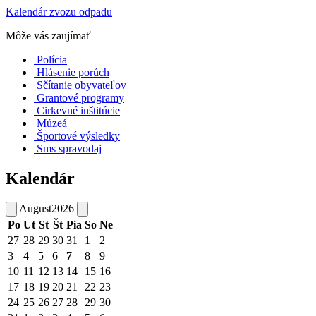
Kalendár zvozu odpadu
Môže vás zaujímať
Polícia
Hlásenie porúch
Sčítanie obyvateľov
Grantové programy
Cirkevné inštitúcie
Múzeá
Športové výsledky
Sms spravodaj
Kalendár
August
2026
Po
Ut
St
Št
Pia
So
Ne
27
28
29
30
31
1
2
3
4
5
6
7
8
9
10
11
12
13
14
15
16
17
18
19
20
21
22
23
24
25
26
27
28
29
30