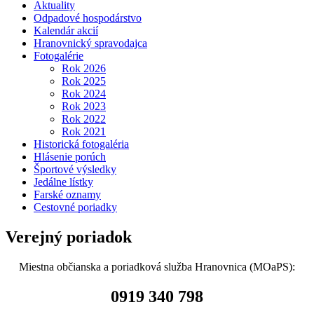
Aktuality
Odpadové hospodárstvo
Kalendár akcií
Hranovnický spravodajca
Fotogalérie
Rok 2026
Rok 2025
Rok 2024
Rok 2023
Rok 2022
Rok 2021
Historická fotogaléria
Hlásenie porúch
Športové výsledky
Jedálne lístky
Farské oznamy
Cestovné poriadky
Verejný poriadok
Miestna občianska a poriadková služba Hranovnica (MOaPS):
0919 340 798