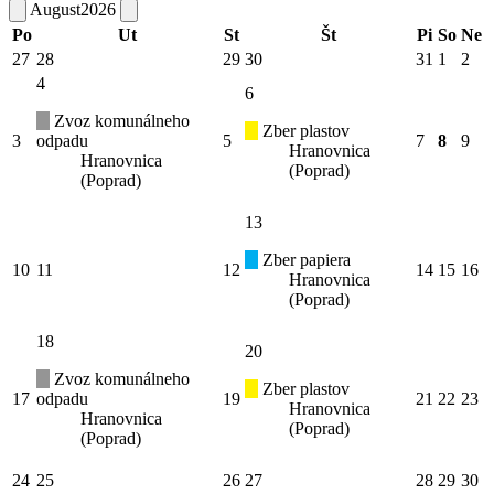
August
2026
Po
Ut
St
Št
Pi
So
Ne
27
28
29
30
31
1
2
4
6
Zvoz komunálneho
Zber plastov
3
odpadu
5
7
8
9
Hranovnica
Hranovnica
(Poprad)
(Poprad)
13
Zber papiera
10
11
12
14
15
16
Hranovnica
(Poprad)
18
20
Zvoz komunálneho
Zber plastov
17
odpadu
19
21
22
23
Hranovnica
Hranovnica
(Poprad)
(Poprad)
24
25
26
27
28
29
30