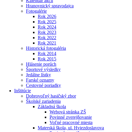
Kalendár akcií
Hranovnický spravodajca
Fotogalérie
Rok 2026
Rok 2025
Rok 2024
Rok 2023
Rok 2022
Rok 2021
Historická fotogaléria
Rok 2014
Rok 2015
Hlásenie porúch
Športové výsledky
Jedálne lístky
Farské oznamy
Cestovné poriadky
Inštitúcie
Dobrovoľný hasičský zbor
Školské zariadenia
Základná škola
Webová stránka ZŠ
Povinné zverejňovanie
Voľné pracovné miesta
Materská škola, ul. Hviezdoslavova