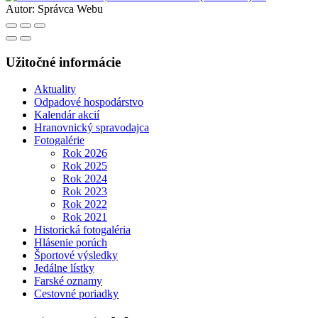
Autor:
Správca Webu
Užitočné informácie
Aktuality
Odpadové hospodárstvo
Kalendár akcií
Hranovnický spravodajca
Fotogalérie
Rok 2026
Rok 2025
Rok 2024
Rok 2023
Rok 2022
Rok 2021
Historická fotogaléria
Hlásenie porúch
Športové výsledky
Jedálne lístky
Farské oznamy
Cestovné poriadky