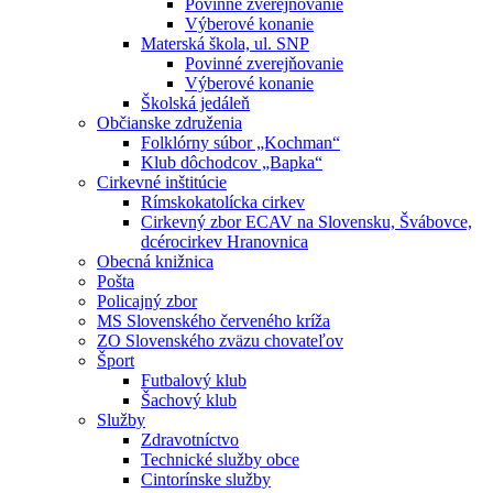
Povinné zverejňovanie
Výberové konanie
Materská škola, ul. SNP
Povinné zverejňovanie
Výberové konanie
Školská jedáleň
Občianske združenia
Folklórny súbor „Kochman“
Klub dôchodcov „Bapka“
Cirkevné inštitúcie
Rímskokatolícka cirkev
Cirkevný zbor ECAV na Slovensku, Švábovce,
dcérocirkev Hranovnica
Obecná knižnica
Pošta
Policajný zbor
MS Slovenského červeného kríža
ZO Slovenského zväzu chovateľov
Šport
Futbalový klub
Šachový klub
Služby
Zdravotníctvo
Technické služby obce
Cintorínske služby