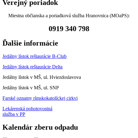
Verejný poriadok
Miestna občianska a poriadková služba Hranovnica (MOaPS):
0919 340 798
Ďalšie informácie
Jedálny lístok reštaurácie B-Club
Jedálny lístok reštaurácie Delta
Jedálny lístok v MŠ, ul. Hviezdoslavova
Jedálny lístok v MŠ, ul. SNP
Farské oznamy rímskokatolíckej cirkvi
Lekárenská pohotovostná
služba v PP
Kalendár zberu odpadu