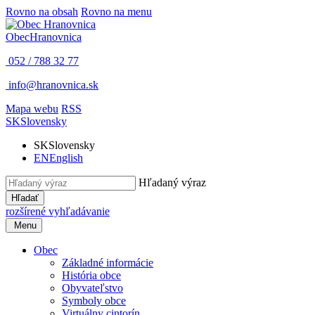
Rovno na obsah
Rovno na menu
Obec
Hranovnica
052 / 788 32 77
info@hranovnica.sk
Mapa webu
RSS
SK
Slovensky
SK
Slovensky
EN
English
Hľadaný výraz
Hľadať
rozšírené vyhľadávanie
Menu
Obec
Základné informácie
História obce
Obyvateľstvo
Symboly obce
Virtuálny cintorín