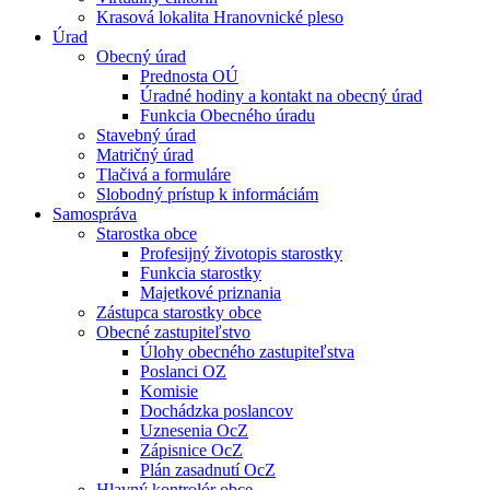
Krasová lokalita Hranovnické pleso
Úrad
Obecný úrad
Prednosta OÚ
Úradné hodiny a kontakt na obecný úrad
Funkcia Obecného úradu
Stavebný úrad
Matričný úrad
Tlačivá a formuláre
Slobodný prístup k informáciám
Samospráva
Starostka obce
Profesijný životopis starostky
Funkcia starostky
Majetkové priznania
Zástupca starostky obce
Obecné zastupiteľstvo
Úlohy obecného zastupiteľstva
Poslanci OZ
Komisie
Dochádzka poslancov
Uznesenia OcZ
Zápisnice OcZ
Plán zasadnutí OcZ
Hlavný kontrolór obce