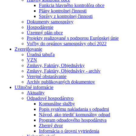
Funkcia hlavného kontrolóra obce
Plány kontrolnej činnosti
Správy z kontrolnej činnosti
Dokumenty samosprávy
Hospodárenie
Územný plán obce
Projekty realizované s podporou Európskej únie
Voľby do orgánov samosprávy obcí 2022
Zverejňovanie
Úradná tabuľa
VZN
Zmluvy, Faktúry, Objednávky
Zmluvy, Faktúry, Objednávky - archív
Verejné obstarávanie
Archív publikovaných dokumentov
Užitočné informácie
Aktuality
Odpadové hospodárstvo
Komunálne služby
Popis systému nakladania s odpadmi
Návod, ako triediť komunálny odpad
Program odpadového hospodárstva
Zberný dvor
Informácia o úrovni vytriedenia