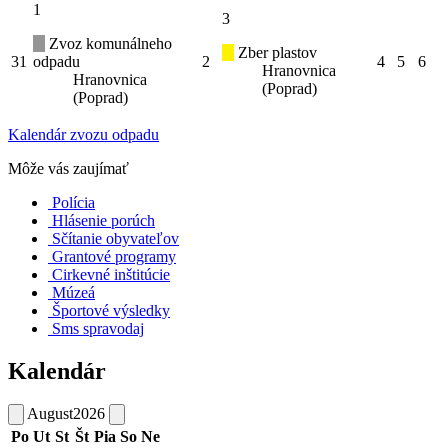
1
3
Zvoz komunálneho
Zber plastov
31
odpadu
2
4
5
6
Hranovnica
Hranovnica
(Poprad)
(Poprad)
Kalendár zvozu odpadu
Môže vás zaujímať
Polícia
Hlásenie porúch
Sčítanie obyvateľov
Grantové programy
Cirkevné inštitúcie
Múzeá
Športové výsledky
Sms spravodaj
Kalendár
August
2026
Po
Ut
St
Št
Pia
So
Ne