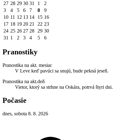
27
28
29
30
31
1
2
3
4
5
6
7
8
9
10
11
12
13
14
15
16
17
18
19
20
21
22
23
24
25
26
27
28
29
30
31
1
2
3
4
5
6
Pranostiky
Pranostika na akt. mesiac
V Leve keď pavúci sa snujú, bude pekná jeseň.
Pranostika na akt.deň
Vietor, ktorý sa strhne na Oskára, potrvá štyri dni.
Počasie
dnes, sobota 8. 8. 2026