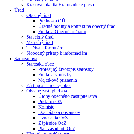
Krasová lokalita Hranovnické pleso
Úrad
Obecný úrad
Prednosta OÚ
Úradné hodiny a kontakt na obecný úrad
Funkcia Obecného úradu
Stavebný úrad
Matričný úrad
Tlačivá a formuláre
Slobodný prístup k informáciám
Samospráva
Starostka obce
Profesijný životopis starostky
Funkcia starostky
Majetkové priznania
Zástupca starostky obce
Obecné zastupiteľstvo
Úlohy obecného zastupiteľstva
Poslanci OZ
Komisie
Dochádzka poslancov
Uznesenia OcZ
Zápisnice OcZ
Plán zasadnutí OcZ
Hlavný kontrolór obce