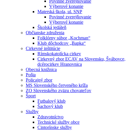
Povinné zverejňovanie
Výberové konanie
Materská škola, ul. SNP
Povinné zverejňovanie
Výberové konanie
Školská jedáleň
Občianske združenia
Folklórny súbor „Kochman“
Klub dôchodcov „Bapka“
Cirkevné inštitúcie
Rímskokatolícka cirkev
Cirkevný zbor ECAV na Slovensku, Švábovce,
dcérocirkev Hranovnica
Obecná knižnica
Pošta
Policajný zbor
MS Slovenského červeného kríža
ZO Slovenského zväzu chovateľov
Šport
Futbalový klub
Šachový klub
Služby
Zdravotníctvo
Technické služby obce
Cintorínske služby