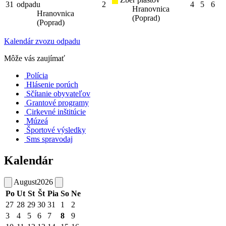
31
odpadu
2
4
5
6
Hranovnica
Hranovnica
(Poprad)
(Poprad)
Kalendár zvozu odpadu
Môže vás zaujímať
Polícia
Hlásenie porúch
Sčítanie obyvateľov
Grantové programy
Cirkevné inštitúcie
Múzeá
Športové výsledky
Sms spravodaj
Kalendár
August
2026
Po
Ut
St
Št
Pia
So
Ne
27
28
29
30
31
1
2
3
4
5
6
7
8
9