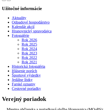
Užitočné informácie
Aktuality
Odpadové hospodárstvo
Kalendár akcií
Hranovnický spravodajca
Fotogalérie
Rok 2026
Rok 2025
Rok 2024
Rok 2023
Rok 2022
Rok 2021
Historická fotogaléria
Hlásenie porúch
Športové výsledky
Jedálne lístky
Farské oznamy
Cestovné poriadky
Verejný poriadok
Miestna občianska a poriadková služba Hranovnica (MOaPS):