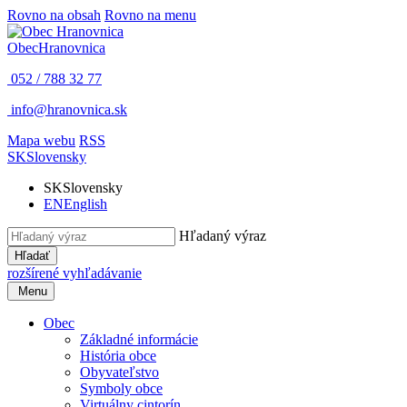
Rovno na obsah
Rovno na menu
Obec
Hranovnica
052 / 788 32 77
info@hranovnica.sk
Mapa webu
RSS
SK
Slovensky
SK
Slovensky
EN
English
Hľadaný výraz
Hľadať
rozšírené vyhľadávanie
Menu
Obec
Základné informácie
História obce
Obyvateľstvo
Symboly obce
Virtuálny cintorín