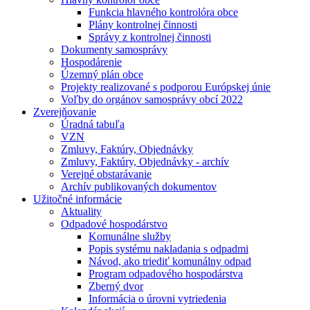
Funkcia hlavného kontrolóra obce
Plány kontrolnej činnosti
Správy z kontrolnej činnosti
Dokumenty samosprávy
Hospodárenie
Územný plán obce
Projekty realizované s podporou Európskej únie
Voľby do orgánov samosprávy obcí 2022
Zverejňovanie
Úradná tabuľa
VZN
Zmluvy, Faktúry, Objednávky
Zmluvy, Faktúry, Objednávky - archív
Verejné obstarávanie
Archív publikovaných dokumentov
Užitočné informácie
Aktuality
Odpadové hospodárstvo
Komunálne služby
Popis systému nakladania s odpadmi
Návod, ako triediť komunálny odpad
Program odpadového hospodárstva
Zberný dvor
Informácia o úrovni vytriedenia