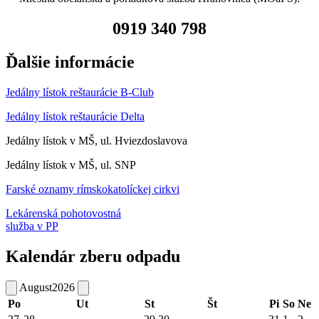
0919 340 798
Ďalšie informácie
Jedálny lístok reštaurácie B-Club
Jedálny lístok reštaurácie Delta
Jedálny lístok v MŠ, ul. Hviezdoslavova
Jedálny lístok v MŠ, ul. SNP
Farské oznamy rímskokatolíckej cirkvi
Lekárenská pohotovostná
služba v PP
Kalendár zberu odpadu
August
2026
Po
Ut
St
Št
Pi
So
Ne