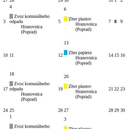
27
28
29
30
31
1
2
4
6
Zvoz komunálneho
Zber plastov
3
odpadu
5
7
8
9
Hranovnica
Hranovnica
(Poprad)
(Poprad)
13
Zber papiera
10
11
12
14
15
16
Hranovnica
(Poprad)
18
20
Zvoz komunálneho
Zber plastov
17
odpadu
19
21
22
23
Hranovnica
Hranovnica
(Poprad)
(Poprad)
24
25
26
27
28
29
30
1
3
Zvoz komunálneho
Zber plastov