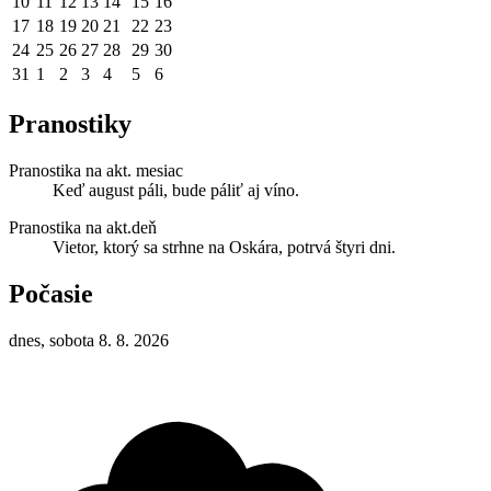
10
11
12
13
14
15
16
17
18
19
20
21
22
23
24
25
26
27
28
29
30
31
1
2
3
4
5
6
Pranostiky
Pranostika na akt. mesiac
Keď august páli, bude páliť aj víno.
Pranostika na akt.deň
Vietor, ktorý sa strhne na Oskára, potrvá štyri dni.
Počasie
dnes, sobota 8. 8. 2026