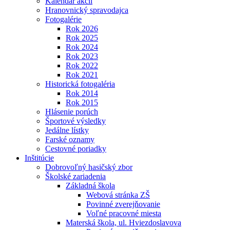
Kalendár akcií
Hranovnický spravodajca
Fotogalérie
Rok 2026
Rok 2025
Rok 2024
Rok 2023
Rok 2022
Rok 2021
Historická fotogaléria
Rok 2014
Rok 2015
Hlásenie porúch
Športové výsledky
Jedálne lístky
Farské oznamy
Cestovné poriadky
Inštitúcie
Dobrovoľný hasičský zbor
Školské zariadenia
Základná škola
Webová stránka ZŠ
Povinné zverejňovanie
Voľné pracovné miesta
Materská škola, ul. Hviezdoslavova