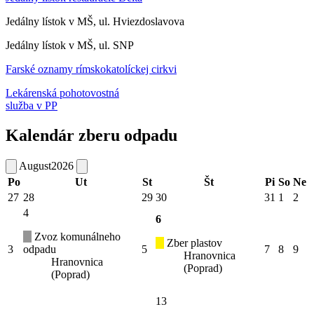
Jedálny lístok v MŠ, ul. Hviezdoslavova
Jedálny lístok v MŠ, ul. SNP
Farské oznamy rímskokatolíckej cirkvi
Lekárenská pohotovostná
služba v PP
Kalendár zberu odpadu
August
2026
Po
Ut
St
Št
Pi
So
Ne
27
28
29
30
31
1
2
4
6
Zvoz komunálneho
Zber plastov
3
odpadu
5
7
8
9
Hranovnica
Hranovnica
(Poprad)
(Poprad)
13