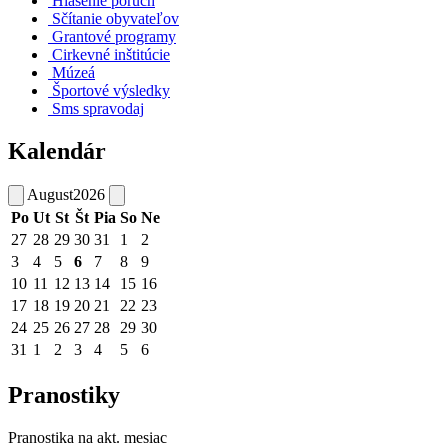
Hlásenie porúch
Sčítanie obyvateľov
Grantové programy
Cirkevné inštitúcie
Múzeá
Športové výsledky
Sms spravodaj
Kalendár
August
2026
Po
Ut
St
Št
Pia
So
Ne
27
28
29
30
31
1
2
3
4
5
6
7
8
9
10
11
12
13
14
15
16
17
18
19
20
21
22
23
24
25
26
27
28
29
30
31
1
2
3
4
5
6
Pranostiky
Pranostika na akt. mesiac