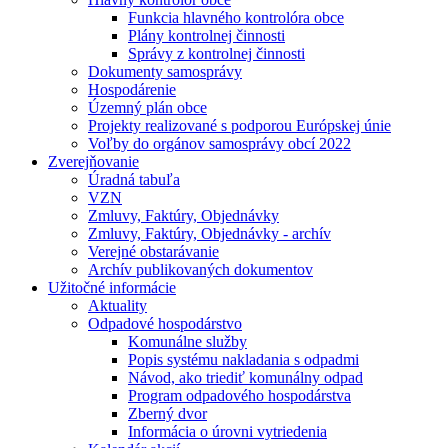
Funkcia hlavného kontrolóra obce
Plány kontrolnej činnosti
Správy z kontrolnej činnosti
Dokumenty samosprávy
Hospodárenie
Územný plán obce
Projekty realizované s podporou Európskej únie
Voľby do orgánov samosprávy obcí 2022
Zverejňovanie
Úradná tabuľa
VZN
Zmluvy, Faktúry, Objednávky
Zmluvy, Faktúry, Objednávky - archív
Verejné obstarávanie
Archív publikovaných dokumentov
Užitočné informácie
Aktuality
Odpadové hospodárstvo
Komunálne služby
Popis systému nakladania s odpadmi
Návod, ako triediť komunálny odpad
Program odpadového hospodárstva
Zberný dvor
Informácia o úrovni vytriedenia