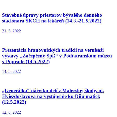
Stavebné úpravy priestorov bývalého denného
stacionára SKCH na lekáreň (14.3.-21.5.2022)
21. 5. 2022
Prezentácia hranovnických tradícií na vernisáži
výstavy „Začepčený Spiš“ v Podtatranskom múzeu
v Poprade (14.5.2022)
14. 5. 2022
„Generálka“ nácviku detí z Materskej školy, ul.
Hviezdoslavova na vystúpenie ku Dňu matiek
(12.5.2022)
12. 5. 2022