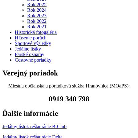
Rok 2025
Rok 2024
Rok 2023
Rok 2022
Rok 2021
Historická fotogaléria
Hlásenie porúch
Športové výsledky
Jedálne lístky
Farské oznamy
Cestovné poriadky
Verejný poriadok
Miestna občianska a poriadková služba Hranovnica (MOaPS):
0919 340 798
Ďalšie informácie
Jedálny lístok reštaurácie B-Club
Jedálny lístok reštaurácie Delta