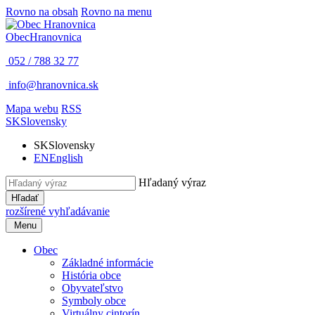
Rovno na obsah
Rovno na menu
Obec
Hranovnica
052 / 788 32 77
info@hranovnica.sk
Mapa webu
RSS
SK
Slovensky
SK
Slovensky
EN
English
Hľadaný výraz
Hľadať
rozšírené vyhľadávanie
Menu
Obec
Základné informácie
História obce
Obyvateľstvo
Symboly obce
Virtuálny cintorín