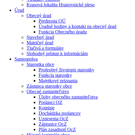
Krasová lokalita Hranovnické pleso
Úrad
Obecný úrad
Prednosta OÚ
Úradné hodiny a kontakt na obecný úrad
Funkcia Obecného úradu
Stavebný úrad
Matričný úrad
Tlačivá a formuláre
Slobodný prístup k informáciám
Samospráva
Starostka obce
Profesijný životopis starostky
Funkcia starostky
Majetkové priznania
Zástupca starostky obce
Obecné zastupiteľstvo
Úlohy obecného zastupiteľstva
Poslanci OZ
Komisie
Dochádzka poslancov
Uznesenia OcZ
Zápisnice OcZ
Plán zasadnutí OcZ
Hlavný kontrolór obce