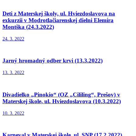
Deti z Materskej školy, ul. Hviezdoslavova na
exkurzii v Modrotlačiarenskej dielni Elemíra
Montška (24.3.2022)
24. 3. 2022
Jarný hromadný odber krvi (13.3.2022)
13. 3. 2022
Divadielko „Pinokio“ (OZ „Cililing“, Prešov) v
Materskej škole, ul. Hviezdoslavova (10.3.2022)
10. 3. 2022
Karneval v Materskej škole, ul. SNP (17.2.2022)