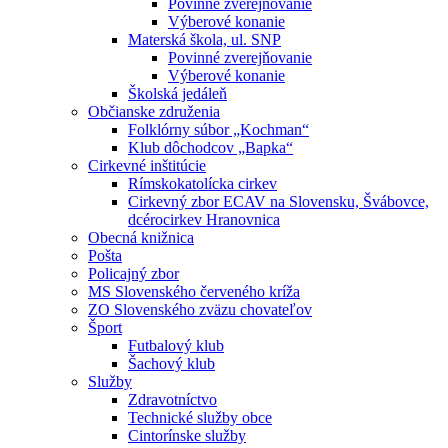
Povinné zverejňovanie
Výberové konanie
Materská škola, ul. SNP
Povinné zverejňovanie
Výberové konanie
Školská jedáleň
Občianske združenia
Folklórny súbor „Kochman“
Klub dôchodcov „Bapka“
Cirkevné inštitúcie
Rímskokatolícka cirkev
Cirkevný zbor ECAV na Slovensku, Švábovce,
dcérocirkev Hranovnica
Obecná knižnica
Pošta
Policajný zbor
MS Slovenského červeného kríža
ZO Slovenského zväzu chovateľov
Šport
Futbalový klub
Šachový klub
Služby
Zdravotníctvo
Technické služby obce
Cintorínske služby