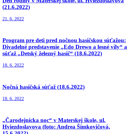
Deň rodiny v Materskej škole, ul. Hviezdoslavova
(21.6.2022)
21. 6. 2022
Program pre deti pred nočnou hasičskou súťažou:
Divadelné predstavenie „Edo Drewo a lesné víly“ a
súťaž „Detský železný hasič“ (18.6.2022)
18. 6. 2022
Nočná hasičská súťaž (18.6.2022)
18. 6. 2022
„Čarodejnícka noc“ v Materskej škole, ul.
Hviezdoslavova (foto: Andrea Šimkovičová,
15.6.2022)