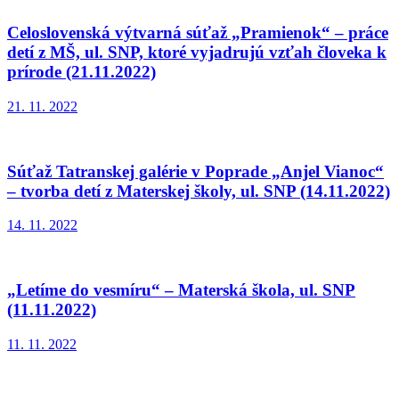
Celoslovenská výtvarná súťaž „Pramienok“ – práce
detí z MŠ, ul. SNP, ktoré vyjadrujú vzťah človeka k
prírode (21.11.2022)
21. 11. 2022
Súťaž Tatranskej galérie v Poprade „Anjel Vianoc“
– tvorba detí z Materskej školy, ul. SNP (14.11.2022)
14. 11. 2022
„Letíme do vesmíru“ – Materská škola, ul. SNP
(11.11.2022)
11. 11. 2022