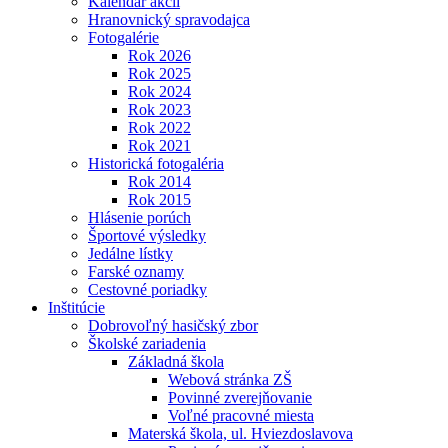
Kalendár akcií
Hranovnický spravodajca
Fotogalérie
Rok 2026
Rok 2025
Rok 2024
Rok 2023
Rok 2022
Rok 2021
Historická fotogaléria
Rok 2014
Rok 2015
Hlásenie porúch
Športové výsledky
Jedálne lístky
Farské oznamy
Cestovné poriadky
Inštitúcie
Dobrovoľný hasičský zbor
Školské zariadenia
Základná škola
Webová stránka ZŠ
Povinné zverejňovanie
Voľné pracovné miesta
Materská škola, ul. Hviezdoslavova