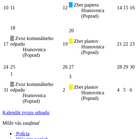
Zber papiera
10
11
12
14
15
16
Hranovnica
(Poprad)
18
20
Zvoz komunálneho
Zber plastov
17
odpadu
19
21
22
23
Hranovnica
Hranovnica
(Poprad)
(Poprad)
24
25
26
27
28
29
30
1
3
Zvoz komunálneho
Zber plastov
31
odpadu
2
4
5
6
Hranovnica
Hranovnica
(Poprad)
(Poprad)
Kalendár zvozu odpadu
Môže vás zaujímať
Polícia