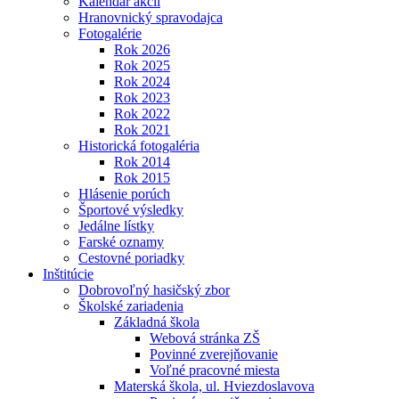
Kalendár akcií
Hranovnický spravodajca
Fotogalérie
Rok 2026
Rok 2025
Rok 2024
Rok 2023
Rok 2022
Rok 2021
Historická fotogaléria
Rok 2014
Rok 2015
Hlásenie porúch
Športové výsledky
Jedálne lístky
Farské oznamy
Cestovné poriadky
Inštitúcie
Dobrovoľný hasičský zbor
Školské zariadenia
Základná škola
Webová stránka ZŠ
Povinné zverejňovanie
Voľné pracovné miesta
Materská škola, ul. Hviezdoslavova