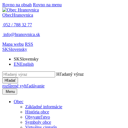
Rovno na obsah
Rovno na menu
Obec
Hranovnica
052 / 788 32 77
info@hranovnica.sk
Mapa webu
RSS
SK
Slovensky
SK
Slovensky
EN
English
Hľadaný výraz
Hľadať
rozšírené vyhľadávanie
Menu
Obec
Základné informácie
História obce
Obyvateľstvo
Symboly obce
Virtuálny cintorín