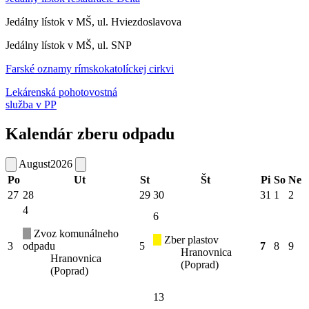
Jedálny lístok v MŠ, ul. Hviezdoslavova
Jedálny lístok v MŠ, ul. SNP
Farské oznamy rímskokatolíckej cirkvi
Lekárenská pohotovostná
služba v PP
Kalendár zberu odpadu
August
2026
Po
Ut
St
Št
Pi
So
Ne
27
28
29
30
31
1
2
4
6
Zvoz komunálneho
Zber plastov
3
odpadu
5
7
8
9
Hranovnica
Hranovnica
(Poprad)
(Poprad)
13