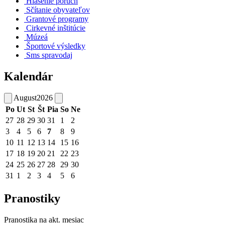
Hlásenie porúch
Sčítanie obyvateľov
Grantové programy
Cirkevné inštitúcie
Múzeá
Športové výsledky
Sms spravodaj
Kalendár
August
2026
Po
Ut
St
Št
Pia
So
Ne
27
28
29
30
31
1
2
3
4
5
6
7
8
9
10
11
12
13
14
15
16
17
18
19
20
21
22
23
24
25
26
27
28
29
30
31
1
2
3
4
5
6
Pranostiky
Pranostika na akt. mesiac