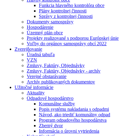
Funkcia hlavného kontrolóra obce
Plány kontrolnej činnosti
Správy z kontrolnej činnosti
Dokumenty samosprávy
Hospodárenie
Územný plán obce
Projekty realizované s podporou Európskej únie
Voľby do orgánov samosprávy obcí 2022
Zverejňovanie
Úradná tabuľa
VZN
Zmluvy, Faktúry, Objednávky
Zmluvy, Faktúry, Objednávky - archív
Verejné obstarávanie
Archív publikovaných dokumentov
Užitočné informácie
Aktuality
Odpadové hospodárstvo
Komunálne služby
Popis systému nakladania s odpadmi
Návod, ako triediť komunálny odpad
Program odpadového hospodárstva
Zberný dvor
Informácia o úrovni vytriedenia