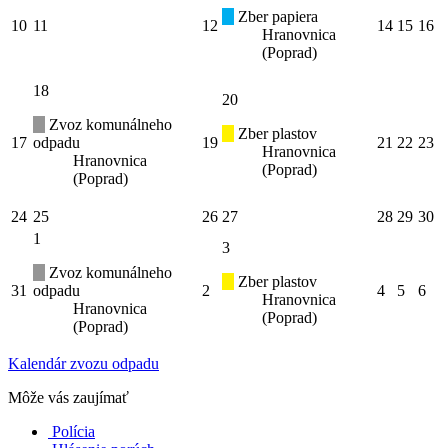
Zber papiera
10
11
12
14
15
16
Hranovnica
(Poprad)
18
20
Zvoz komunálneho
Zber plastov
17
odpadu
19
21
22
23
Hranovnica
Hranovnica
(Poprad)
(Poprad)
24
25
26
27
28
29
30
1
3
Zvoz komunálneho
Zber plastov
31
odpadu
2
4
5
6
Hranovnica
Hranovnica
(Poprad)
(Poprad)
Kalendár zvozu odpadu
Môže vás zaujímať
Polícia