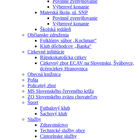
Povinné zverejňovanie
Výberové konanie
Materská škola, ul. SNP
Povinné zverejňovanie
Výberové konanie
Školská jedáleň
Občianske združenia
Folklórny súbor „Kochman“
Klub dôchodcov „Bapka“
Cirkevné inštitúcie
Rímskokatolícka cirkev
Cirkevný zbor ECAV na Slovensku, Švábovce,
dcérocirkev Hranovnica
Obecná knižnica
Pošta
Policajný zbor
MS Slovenského červeného kríža
ZO Slovenského zväzu chovateľov
Šport
Futbalový klub
Šachový klub
Služby
Zdravotníctvo
Technické služby obce
Cintorínske služby