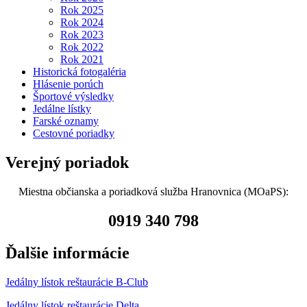
Rok 2025
Rok 2024
Rok 2023
Rok 2022
Rok 2021
Historická fotogaléria
Hlásenie porúch
Športové výsledky
Jedálne lístky
Farské oznamy
Cestovné poriadky
Verejný poriadok
Miestna občianska a poriadková služba Hranovnica (MOaPS):
0919 340 798
Ďalšie informácie
Jedálny lístok reštaurácie B-Club
Jedálny lístok reštaurácie Delta