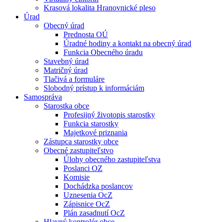
Krasová lokalita Hranovnické pleso
Úrad
Obecný úrad
Prednosta OÚ
Úradné hodiny a kontakt na obecný úrad
Funkcia Obecného úradu
Stavebný úrad
Matričný úrad
Tlačivá a formuláre
Slobodný prístup k informáciám
Samospráva
Starostka obce
Profesijný životopis starostky
Funkcia starostky
Majetkové priznania
Zástupca starostky obce
Obecné zastupiteľstvo
Úlohy obecného zastupiteľstva
Poslanci OZ
Komisie
Dochádzka poslancov
Uznesenia OcZ
Zápisnice OcZ
Plán zasadnutí OcZ
Hlavný kontrolór obce