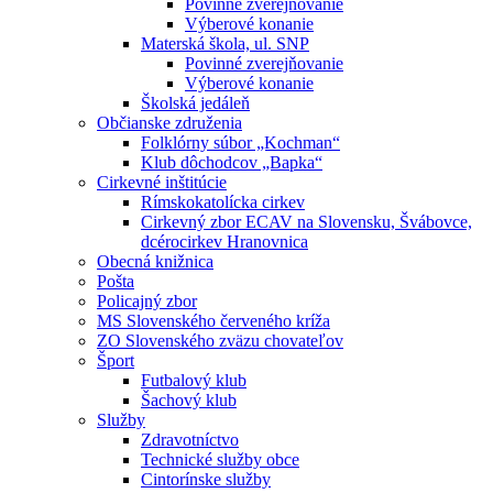
Povinné zverejňovanie
Výberové konanie
Materská škola, ul. SNP
Povinné zverejňovanie
Výberové konanie
Školská jedáleň
Občianske združenia
Folklórny súbor „Kochman“
Klub dôchodcov „Bapka“
Cirkevné inštitúcie
Rímskokatolícka cirkev
Cirkevný zbor ECAV na Slovensku, Švábovce,
dcérocirkev Hranovnica
Obecná knižnica
Pošta
Policajný zbor
MS Slovenského červeného kríža
ZO Slovenského zväzu chovateľov
Šport
Futbalový klub
Šachový klub
Služby
Zdravotníctvo
Technické služby obce
Cintorínske služby