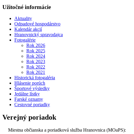
Užitočné informácie
Aktuality
Odpadové hospodárstvo
Kalendár akcií
Hranovnický spravodajca
Fotogalérie
Rok 2026
Rok 2025
Rok 2024
Rok 2023
Rok 2022
Rok 2021
Historická fotogaléria
Hlásenie porúch
Športové výsledky
Jedálne lístky
Farské oznamy
Cestovné poriadky
Verejný poriadok
Miestna občianska a poriadková služba Hranovnica (MOaPS):