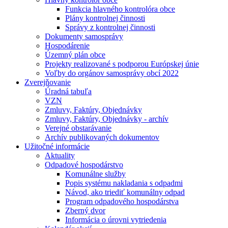
Funkcia hlavného kontrolóra obce
Plány kontrolnej činnosti
Správy z kontrolnej činnosti
Dokumenty samosprávy
Hospodárenie
Územný plán obce
Projekty realizované s podporou Európskej únie
Voľby do orgánov samosprávy obcí 2022
Zverejňovanie
Úradná tabuľa
VZN
Zmluvy, Faktúry, Objednávky
Zmluvy, Faktúry, Objednávky - archív
Verejné obstarávanie
Archív publikovaných dokumentov
Užitočné informácie
Aktuality
Odpadové hospodárstvo
Komunálne služby
Popis systému nakladania s odpadmi
Návod, ako triediť komunálny odpad
Program odpadového hospodárstva
Zberný dvor
Informácia o úrovni vytriedenia