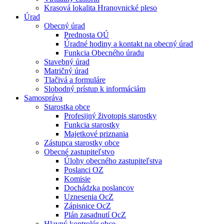
Krasová lokalita Hranovnické pleso
Úrad
Obecný úrad
Prednosta OÚ
Úradné hodiny a kontakt na obecný úrad
Funkcia Obecného úradu
Stavebný úrad
Matričný úrad
Tlačivá a formuláre
Slobodný prístup k informáciám
Samospráva
Starostka obce
Profesijný životopis starostky
Funkcia starostky
Majetkové priznania
Zástupca starostky obce
Obecné zastupiteľstvo
Úlohy obecného zastupiteľstva
Poslanci OZ
Komisie
Dochádzka poslancov
Uznesenia OcZ
Zápisnice OcZ
Plán zasadnutí OcZ
Hlavný kontrolór obce