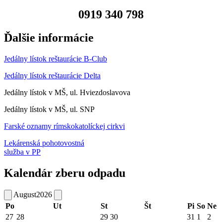
0919 340 798
Ďalšie informácie
Jedálny lístok reštaurácie B-Club
Jedálny lístok reštaurácie Delta
Jedálny lístok v MŠ, ul. Hviezdoslavova
Jedálny lístok v MŠ, ul. SNP
Farské oznamy rímskokatolíckej cirkvi
Lekárenská pohotovostná
služba v PP
Kalendár zberu odpadu
August
2026
Po
Ut
St
Št
Pi
So
Ne
27
28
29
30
31
1
2