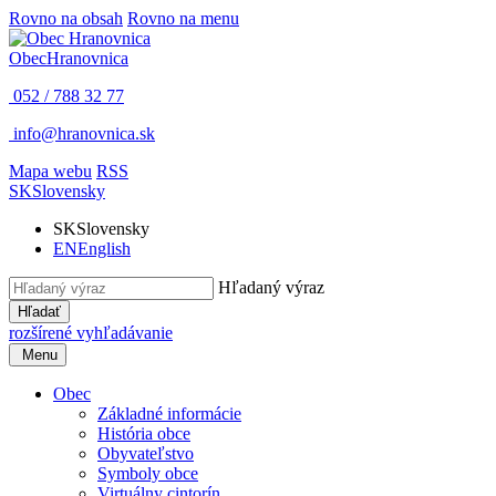
Rovno na obsah
Rovno na menu
Obec
Hranovnica
052 / 788 32 77
info@hranovnica.sk
Mapa webu
RSS
SK
Slovensky
SK
Slovensky
EN
English
Hľadaný výraz
Hľadať
rozšírené vyhľadávanie
Menu
Obec
Základné informácie
História obce
Obyvateľstvo
Symboly obce
Virtuálny cintorín