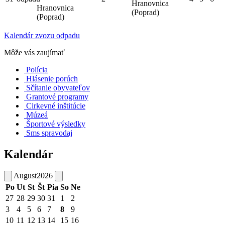
Hranovnica
Hranovnica
(Poprad)
(Poprad)
Kalendár zvozu odpadu
Môže vás zaujímať
Polícia
Hlásenie porúch
Sčítanie obyvateľov
Grantové programy
Cirkevné inštitúcie
Múzeá
Športové výsledky
Sms spravodaj
Kalendár
August
2026
Po
Ut
St
Št
Pia
So
Ne
27
28
29
30
31
1
2
3
4
5
6
7
8
9
10
11
12
13
14
15
16