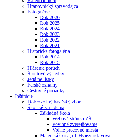
Kalendár akcií
Hranovnický spravodajca
Fotogalérie
Rok 2026
Rok 2025
Rok 2024
Rok 2023
Rok 2022
Rok 2021
Historická fotogaléria
Rok 2014
Rok 2015
Hlásenie porúch
Športové výsledky
Jedálne lístky
Farské oznamy
Cestovné poriadky
Inštitúcie
Dobrovoľný hasičský zbor
Školské zariadenia
Základná škola
Webová stránka ZŠ
Povinné zverejňovanie
Voľné pracovné miesta
Materská škola, ul. Hviezdoslavova