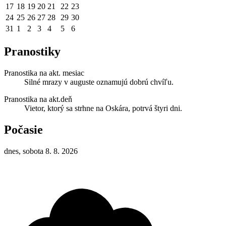
17
18
19
20
21
22
23
24
25
26
27
28
29
30
31
1
2
3
4
5
6
Pranostiky
Pranostika na akt. mesiac
Silné mrazy v auguste oznamujú dobrú chvíľu.
Pranostika na akt.deň
Vietor, ktorý sa strhne na Oskára, potrvá štyri dni.
Počasie
dnes, sobota 8. 8. 2026