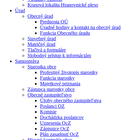
Krasová lokalita Hranovnické pleso
Úrad
Obecný úrad
Prednosta OÚ
Úradné hodiny a kontakt na obecný úrad
Funkcia Obecného úradu
Stavebný úrad
Matričný úrad
Tlačivá a formuláre
Slobodný prístup k informáciám
Samospráva
Starostka obce
Profesijný životopis starostky
Funkcia starostky
Majetkové priznania
Zástupca starostky obce
Obecné zastupiteľstvo
Úlohy obecného zastupiteľstva
Poslanci OZ
Komisie
Dochádzka poslancov
Uznesenia OcZ
Zápisnice OcZ
Plán zasadnutí OcZ
Hlavný kontrolór obce