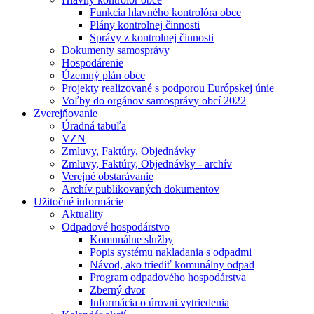
Funkcia hlavného kontrolóra obce
Plány kontrolnej činnosti
Správy z kontrolnej činnosti
Dokumenty samosprávy
Hospodárenie
Územný plán obce
Projekty realizované s podporou Európskej únie
Voľby do orgánov samosprávy obcí 2022
Zverejňovanie
Úradná tabuľa
VZN
Zmluvy, Faktúry, Objednávky
Zmluvy, Faktúry, Objednávky - archív
Verejné obstarávanie
Archív publikovaných dokumentov
Užitočné informácie
Aktuality
Odpadové hospodárstvo
Komunálne služby
Popis systému nakladania s odpadmi
Návod, ako triediť komunálny odpad
Program odpadového hospodárstva
Zberný dvor
Informácia o úrovni vytriedenia