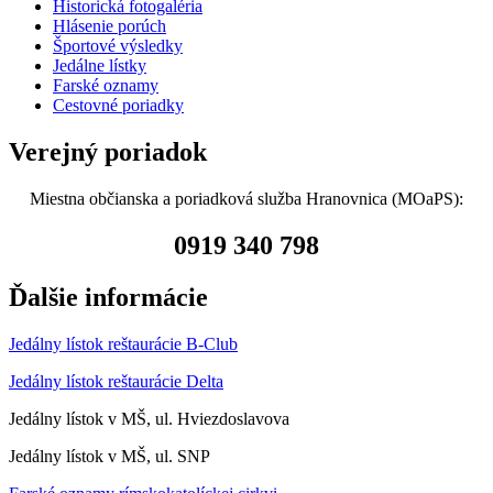
Historická fotogaléria
Hlásenie porúch
Športové výsledky
Jedálne lístky
Farské oznamy
Cestovné poriadky
Verejný poriadok
Miestna občianska a poriadková služba Hranovnica (MOaPS):
0919 340 798
Ďalšie informácie
Jedálny lístok reštaurácie B-Club
Jedálny lístok reštaurácie Delta
Jedálny lístok v MŠ, ul. Hviezdoslavova
Jedálny lístok v MŠ, ul. SNP