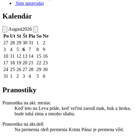
Sms spravodaj
Kalendár
August
2026
Po
Ut
St
Št
Pia
So
Ne
27
28
29
30
31
1
2
3
4
5
6
7
8
9
10
11
12
13
14
15
16
17
18
19
20
21
22
23
24
25
26
27
28
29
30
31
1
2
3
4
5
6
Pranostiky
Pranostika na akt. mesiac
Keď leto na Leva príde, keď veľmi zarodí mak, buk a lieska,
bude tuhá zima a mnoho sňahu.
Pranostika na akt.deň
Na premenia /deň premenia Krista Pána/ je premena vôd.