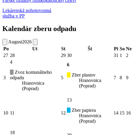
Farské oznamy rímskokatolíckej cirkvi
Lekárenská pohotovostná
služba v PP
Kalendár zberu odpadu
August
2026
Po
Ut
St
Št
Pi
So
Ne
27
28
29
30
31
1
2
4
6
Zvoz komunálneho
Zber plastov
3
odpadu
5
7
8
9
Hranovnica
Hranovnica
(Poprad)
(Poprad)
13
Zber papiera
10
11
12
14
15
16
Hranovnica
(Poprad)
18