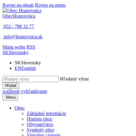
Rovno na obsah
Rovno na menu
Obec
Hranovnica
052 / 788 32 77
info@hranovnica.sk
Mapa webu
RSS
SK
Slovensky
SK
Slovensky
EN
English
Hľadaný výraz
Hľadať
rozšírené vyhľadávanie
Menu
Obec
Základné informácie
História obce
Obyvateľstvo
Symboly obce
Virtuálny cintorín