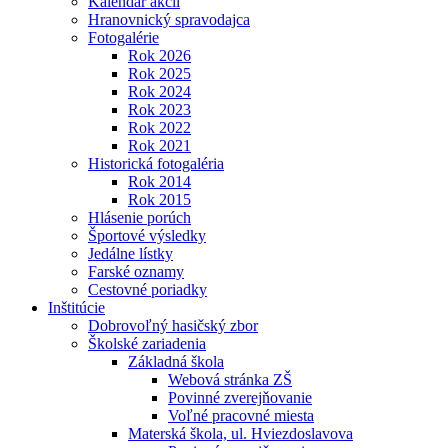
Kalendár akcií
Hranovnický spravodajca
Fotogalérie
Rok 2026
Rok 2025
Rok 2024
Rok 2023
Rok 2022
Rok 2021
Historická fotogaléria
Rok 2014
Rok 2015
Hlásenie porúch
Športové výsledky
Jedálne lístky
Farské oznamy
Cestovné poriadky
Inštitúcie
Dobrovoľný hasičský zbor
Školské zariadenia
Základná škola
Webová stránka ZŠ
Povinné zverejňovanie
Voľné pracovné miesta
Materská škola, ul. Hviezdoslavova