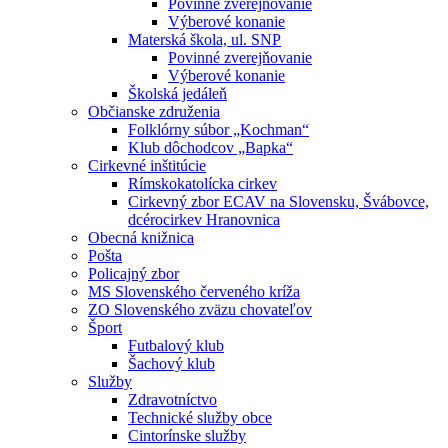
Povinné zverejňovanie
Výberové konanie
Materská škola, ul. SNP
Povinné zverejňovanie
Výberové konanie
Školská jedáleň
Občianske združenia
Folklórny súbor „Kochman“
Klub dôchodcov „Bapka“
Cirkevné inštitúcie
Rímskokatolícka cirkev
Cirkevný zbor ECAV na Slovensku, Švábovce,
dcérocirkev Hranovnica
Obecná knižnica
Pošta
Policajný zbor
MS Slovenského červeného kríža
ZO Slovenského zväzu chovateľov
Šport
Futbalový klub
Šachový klub
Služby
Zdravotníctvo
Technické služby obce
Cintorínske služby