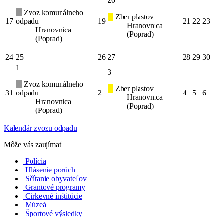
20
Zvoz komunálneho
Zber plastov
17
odpadu
19
21
22
23
Hranovnica
Hranovnica
(Poprad)
(Poprad)
24
25
26
27
28
29
30
1
3
Zvoz komunálneho
Zber plastov
31
odpadu
2
4
5
6
Hranovnica
Hranovnica
(Poprad)
(Poprad)
Kalendár zvozu odpadu
Môže vás zaujímať
Polícia
Hlásenie porúch
Sčítanie obyvateľov
Grantové programy
Cirkevné inštitúcie
Múzeá
Športové výsledky