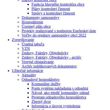
Funkcia hlavného kontrolóra obce
Plány kontrolnej činnosti
Správy z kontrolnej činnosti
Dokumenty samosprávy
Hospodárenie
Územný plán obce
Projekty realizované s podporou Európskej únie
Voľby do orgánov samosprávy obcí 2022
Zverejňovanie
Úradná tabuľa
VZN
Zmluvy, Faktúry, Objednávky
Zmluvy, Faktúry, Objednávky - archív
Verejné obstarávanie
Archív publikovaných dokumentov
Užitočné informácie
Aktuality
Odpadové hospodárstvo
Komunálne služby
Popis systému nakladania s odpadmi
Návod, ako triediť komunálny odpad
Program odpadového hospodárstva
Zberný dvor
Informácia o úrovni vytriedenia