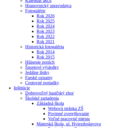
Kalendár akcií
Hranovnický spravodajca
Fotogalérie
Rok 2026
Rok 2025
Rok 2024
Rok 2023
Rok 2022
Rok 2021
Historická fotogaléria
Rok 2014
Rok 2015
Hlásenie porúch
Športové výsledky
Jedálne lístky
Farské oznamy
Cestovné poriadky
Inštitúcie
Dobrovoľný hasičský zbor
Školské zariadenia
Základná škola
Webová stránka ZŠ
Povinné zverejňovanie
Voľné pracovné miesta
Materská škola, ul. Hviezdoslavova