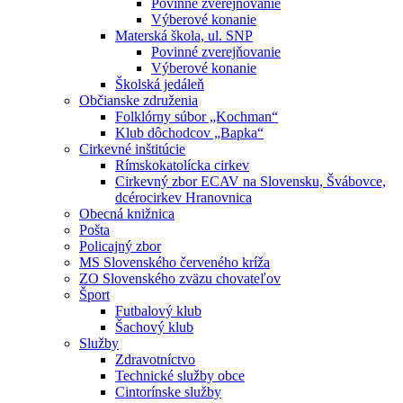
Povinné zverejňovanie
Výberové konanie
Materská škola, ul. SNP
Povinné zverejňovanie
Výberové konanie
Školská jedáleň
Občianske združenia
Folklórny súbor „Kochman“
Klub dôchodcov „Bapka“
Cirkevné inštitúcie
Rímskokatolícka cirkev
Cirkevný zbor ECAV na Slovensku, Švábovce,
dcérocirkev Hranovnica
Obecná knižnica
Pošta
Policajný zbor
MS Slovenského červeného kríža
ZO Slovenského zväzu chovateľov
Šport
Futbalový klub
Šachový klub
Služby
Zdravotníctvo
Technické služby obce
Cintorínske služby