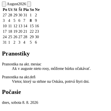
August
2026
Po
Ut
St
Št
Pia
So
Ne
27
28
29
30
31
1
2
3
4
5
6
7
8
9
10
11
12
13
14
15
16
17
18
19
20
21
22
23
24
25
26
27
28
29
30
31
1
2
3
4
5
6
Pranostiky
Pranostika na akt. mesiac
Ak v auguste nieto rosy, môžeme búrku očakávať.
Pranostika na akt.deň
Vietor, ktorý sa strhne na Oskára, potrvá štyri dni.
Počasie
dnes, sobota 8. 8. 2026