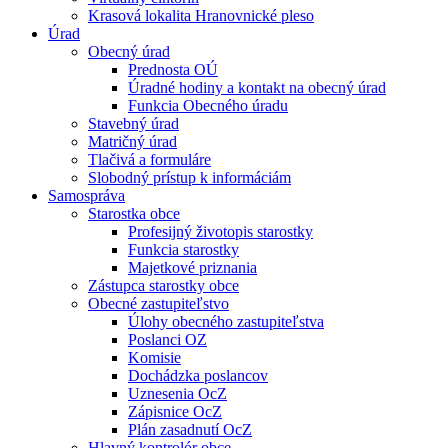
Krasová lokalita Hranovnické pleso
Úrad
Obecný úrad
Prednosta OÚ
Úradné hodiny a kontakt na obecný úrad
Funkcia Obecného úradu
Stavebný úrad
Matričný úrad
Tlačivá a formuláre
Slobodný prístup k informáciám
Samospráva
Starostka obce
Profesijný životopis starostky
Funkcia starostky
Majetkové priznania
Zástupca starostky obce
Obecné zastupiteľstvo
Úlohy obecného zastupiteľstva
Poslanci OZ
Komisie
Dochádzka poslancov
Uznesenia OcZ
Zápisnice OcZ
Plán zasadnutí OcZ
Hlavný kontrolór obce