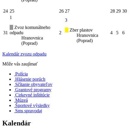
24
25
26
27
28
29
30
1
3
Zvoz komunálneho
Zber plastov
31
odpadu
2
4
5
6
Hranovnica
Hranovnica
(Poprad)
(Poprad)
Kalendár zvozu odpadu
Môže vás zaujímať
Polícia
Hlásenie porúch
Sčítanie obyvateľov
Grantové programy
Cirkevné inštitúcie
Múzeá
Športové výsledky
Sms spravodaj
Kalendár