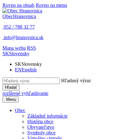
Rovno na obsah
Rovno na menu
Obec
Hranovnica
052 / 788 32 77
info@hranovnica.sk
Mapa webu
RSS
SK
Slovensky
SK
Slovensky
EN
English
Hľadaný výraz
Hľadať
rozšírené vyhľadávanie
Menu
Obec
Základné informácie
História obce
Obyvateľstvo
Symboly obce
Virtuálny cintorín