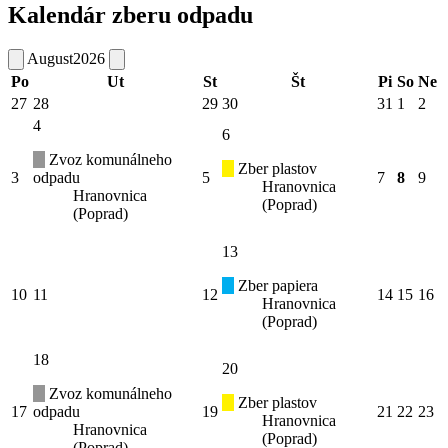
Kalendár zberu odpadu
August
2026
Po
Ut
St
Št
Pi
So
Ne
27
28
29
30
31
1
2
4
6
Zvoz komunálneho
Zber plastov
3
odpadu
5
7
8
9
Hranovnica
Hranovnica
(Poprad)
(Poprad)
13
Zber papiera
10
11
12
14
15
16
Hranovnica
(Poprad)
18
20
Zvoz komunálneho
Zber plastov
17
odpadu
19
21
22
23
Hranovnica
Hranovnica
(Poprad)
(Poprad)