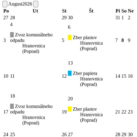
August
2026
Po
Ut
St
Št
Pi
So
Ne
27
28
29
30
31
1
2
4
6
Zvoz komunálneho
Zber plastov
3
odpadu
5
7
8
9
Hranovnica
Hranovnica
(Poprad)
(Poprad)
13
Zber papiera
10
11
12
14
15
16
Hranovnica
(Poprad)
18
20
Zvoz komunálneho
Zber plastov
17
odpadu
19
21
22
23
Hranovnica
Hranovnica
(Poprad)
(Poprad)
24
25
26
27
28
29
30