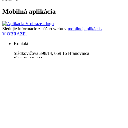
Mobilná aplikácia
Sledujte informácie z nášho webu v
mobilnej aplikácii -
V OBRAZE.
Kontakt
Sládkovičova 398/14, 059 16 Hranovnica
IČO: 00326224
DlČ: 2020674898
Stránkové hodiny
Pondelok 7.30 - 11.00 13.00 - 15.00
Streda 7.30 - 11.00 13.00 - 16.00
Piatok 7.30 - 11.00