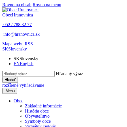
Rovno na obsah
Rovno na menu
Obec
Hranovnica
052 / 788 32 77
info@hranovnica.sk
Mapa webu
RSS
SK
Slovensky
SK
Slovensky
EN
English
Hľadaný výraz
Hľadať
rozšírené vyhľadávanie
Menu
Obec
Základné informácie
História obce
Obyvateľstvo
Symboly obce
Virtuálny cintorín