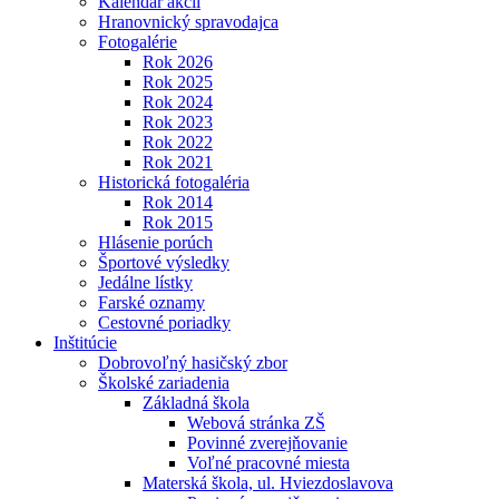
Kalendár akcií
Hranovnický spravodajca
Fotogalérie
Rok 2026
Rok 2025
Rok 2024
Rok 2023
Rok 2022
Rok 2021
Historická fotogaléria
Rok 2014
Rok 2015
Hlásenie porúch
Športové výsledky
Jedálne lístky
Farské oznamy
Cestovné poriadky
Inštitúcie
Dobrovoľný hasičský zbor
Školské zariadenia
Základná škola
Webová stránka ZŠ
Povinné zverejňovanie
Voľné pracovné miesta
Materská škola, ul. Hviezdoslavova