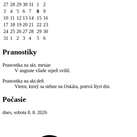
27
28
29
30
31
1
2
3
4
5
6
7
8
9
10
11
12
13
14
15
16
17
18
19
20
21
22
23
24
25
26
27
28
29
30
31
1
2
3
4
5
6
Pranostiky
Pranostika na akt. mesiac
V auguste všade srpeň sviští.
Pranostika na akt.deň
Vietor, ktorý sa strhne na Oskára, potrvá štyri dni.
Počasie
dnes, sobota 8. 8. 2026