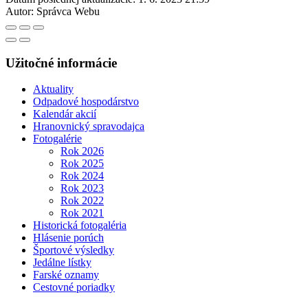
Autor:
Správca Webu
Užitočné informácie
Aktuality
Odpadové hospodárstvo
Kalendár akcií
Hranovnický spravodajca
Fotogalérie
Rok 2026
Rok 2025
Rok 2024
Rok 2023
Rok 2022
Rok 2021
Historická fotogaléria
Hlásenie porúch
Športové výsledky
Jedálne lístky
Farské oznamy
Cestovné poriadky