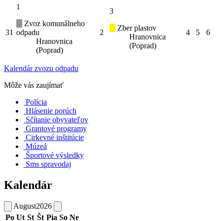
1
3
Zvoz komunálneho
Zber plastov
31
odpadu
2
4
5
6
Hranovnica
Hranovnica
(Poprad)
(Poprad)
Kalendár zvozu odpadu
Môže vás zaujímať
Polícia
Hlásenie porúch
Sčítanie obyvateľov
Grantové programy
Cirkevné inštitúcie
Múzeá
Športové výsledky
Sms spravodaj
Kalendár
August
2026
Po
Ut
St
Št
Pia
So
Ne