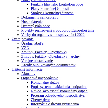
Funkcia hlavného kontrolóra obce
Plány kontrolnej činnosti
Správy z kontrolnej činnosti
Dokumenty samosprávy
Hospodárenie
Územný plán obce
Projekty realizované s podporou Európskej únie
Voľby do orgánov samosprávy obcí 2022
Zverejňovanie
Úradná tabuľa
VZN
Zmluvy, Faktúry, Objednávky
Zmluvy, Faktúry, Objednávky - archív
Verejné obstarávanie
Archív publikovaných dokumentov
Užitočné informácie
Aktuality
Odpadové hospodárstvo
Komunálne služby
Popis systému nakladania s odpadmi
Návod, ako triediť komunálny odpad
Program odpadového hospodárstva
Zberný dvor
Informácia o úrovni vytriedenia