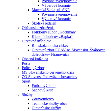
Povinné zverejňovanie
Výberové konanie
Materská škola, ul. SNP
Povinné zverejňovanie
Výberové konanie
Školská jedáleň
Občianske združenia
Folklórny súbor „Kochman“
Klub dôchodcov „Bapka“
Cirkevné inštitúcie
Rímskokatolícka cirkev
Cirkevný zbor ECAV na Slovensku, Švábovce,
dcérocirkev Hranovnica
Obecná knižnica
Pošta
Policajný zbor
MS Slovenského červeného kríža
ZO Slovenského zväzu chovateľov
Šport
Futbalový klub
Šachový klub
Služby
Zdravotníctvo
Technické služby obce
Cintorínske služby