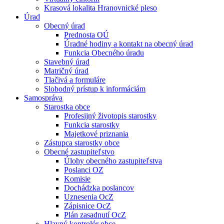
Krasová lokalita Hranovnické pleso
Úrad
Obecný úrad
Prednosta OÚ
Úradné hodiny a kontakt na obecný úrad
Funkcia Obecného úradu
Stavebný úrad
Matričný úrad
Tlačivá a formuláre
Slobodný prístup k informáciám
Samospráva
Starostka obce
Profesijný životopis starostky
Funkcia starostky
Majetkové priznania
Zástupca starostky obce
Obecné zastupiteľstvo
Úlohy obecného zastupiteľstva
Poslanci OZ
Komisie
Dochádzka poslancov
Uznesenia OcZ
Zápisnice OcZ
Plán zasadnutí OcZ
Hlavný kontrolór obce