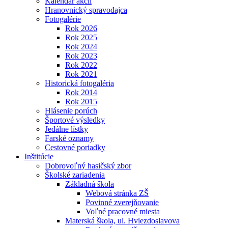
Kalendár akcií
Hranovnický spravodajca
Fotogalérie
Rok 2026
Rok 2025
Rok 2024
Rok 2023
Rok 2022
Rok 2021
Historická fotogaléria
Rok 2014
Rok 2015
Hlásenie porúch
Športové výsledky
Jedálne lístky
Farské oznamy
Cestovné poriadky
Inštitúcie
Dobrovoľný hasičský zbor
Školské zariadenia
Základná škola
Webová stránka ZŠ
Povinné zverejňovanie
Voľné pracovné miesta
Materská škola, ul. Hviezdoslavova