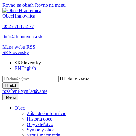
Rovno na obsah
Rovno na menu
Obec
Hranovnica
052 / 788 32 77
info@hranovnica.sk
Mapa webu
RSS
SK
Slovensky
SK
Slovensky
EN
English
Hľadaný výraz
Hľadať
rozšírené vyhľadávanie
Menu
Obec
Základné informácie
História obce
Obyvateľstvo
Symboly obce
Virtuálny cintorín