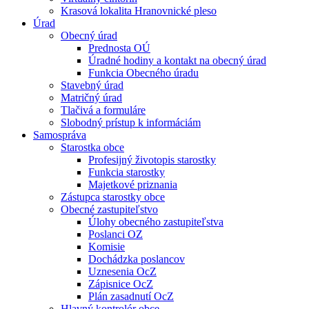
Krasová lokalita Hranovnické pleso
Úrad
Obecný úrad
Prednosta OÚ
Úradné hodiny a kontakt na obecný úrad
Funkcia Obecného úradu
Stavebný úrad
Matričný úrad
Tlačivá a formuláre
Slobodný prístup k informáciám
Samospráva
Starostka obce
Profesijný životopis starostky
Funkcia starostky
Majetkové priznania
Zástupca starostky obce
Obecné zastupiteľstvo
Úlohy obecného zastupiteľstva
Poslanci OZ
Komisie
Dochádzka poslancov
Uznesenia OcZ
Zápisnice OcZ
Plán zasadnutí OcZ
Hlavný kontrolór obce