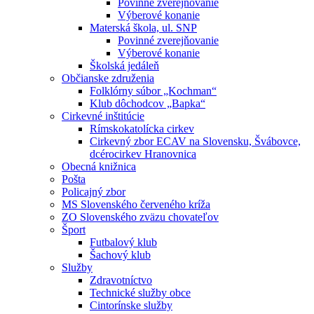
Povinné zverejňovanie
Výberové konanie
Materská škola, ul. SNP
Povinné zverejňovanie
Výberové konanie
Školská jedáleň
Občianske združenia
Folklórny súbor „Kochman“
Klub dôchodcov „Bapka“
Cirkevné inštitúcie
Rímskokatolícka cirkev
Cirkevný zbor ECAV na Slovensku, Švábovce,
dcérocirkev Hranovnica
Obecná knižnica
Pošta
Policajný zbor
MS Slovenského červeného kríža
ZO Slovenského zväzu chovateľov
Šport
Futbalový klub
Šachový klub
Služby
Zdravotníctvo
Technické služby obce
Cintorínske služby