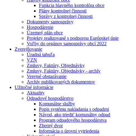
Funkcia hlavného kontrolóra obce
Plány kontrolnej činnosti
Správy z kontrolnej činnosti
Dokumenty samosprávy
Hospodárenie
Územný plán obce
Projekty realizované s podporou Európskej únie
Voľby do orgánov samosprávy obcí 2022
Zverejňovanie
Úradná tabuľa
VZN
Zmluvy, Faktúry, Objednávky
Zmluvy, Faktúry, Objednávky - archív
Verejné obstarávanie
Archív publikovaných dokumentov
Užitočné informácie
Aktuality
Odpadové hospodárstvo
Komunálne služby
Popis systému nakladania s odpadmi
Návod, ako triediť komunálny odpad
Program odpadového hospodárstva
Zberný dvor
Informácia o úrovni vytriedenia