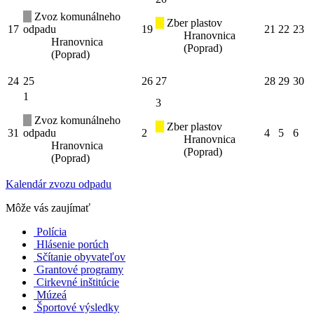
Zvoz komunálneho
Zber plastov
17
odpadu
19
21
22
23
Hranovnica
Hranovnica
(Poprad)
(Poprad)
24
25
26
27
28
29
30
1
3
Zvoz komunálneho
Zber plastov
31
odpadu
2
4
5
6
Hranovnica
Hranovnica
(Poprad)
(Poprad)
Kalendár zvozu odpadu
Môže vás zaujímať
Polícia
Hlásenie porúch
Sčítanie obyvateľov
Grantové programy
Cirkevné inštitúcie
Múzeá
Športové výsledky