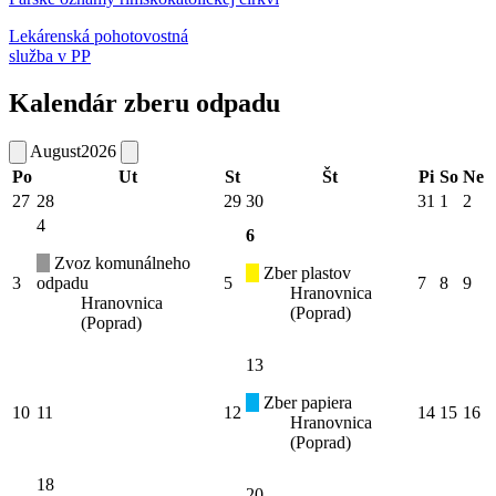
Lekárenská pohotovostná
služba v PP
Kalendár zberu odpadu
August
2026
Po
Ut
St
Št
Pi
So
Ne
27
28
29
30
31
1
2
4
6
Zvoz komunálneho
Zber plastov
3
odpadu
5
7
8
9
Hranovnica
Hranovnica
(Poprad)
(Poprad)
13
Zber papiera
10
11
12
14
15
16
Hranovnica
(Poprad)
18
20