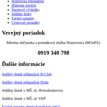
Historická fotogaléria
Hlásenie porúch
Športové výsledky
Jedálne lístky
Farské oznamy
Cestovné poriadky
Verejný poriadok
Miestna občianska a poriadková služba Hranovnica (MOaPS):
0919 340 798
Ďalšie informácie
Jedálny lístok reštaurácie B-Club
Jedálny lístok reštaurácie Delta
Jedálny lístok v MŠ, ul. Hviezdoslavova
Jedálny lístok v MŠ, ul. SNP
Farské oznamy rímskokatolíckej cirkvi