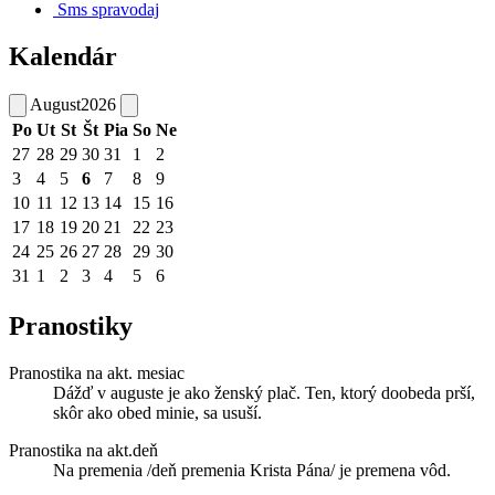
Sms spravodaj
Kalendár
August
2026
Po
Ut
St
Št
Pia
So
Ne
27
28
29
30
31
1
2
3
4
5
6
7
8
9
10
11
12
13
14
15
16
17
18
19
20
21
22
23
24
25
26
27
28
29
30
31
1
2
3
4
5
6
Pranostiky
Pranostika na akt. mesiac
Dážď v auguste je ako ženský plač. Ten, ktorý doobeda prší,
skôr ako obed minie, sa usuší.
Pranostika na akt.deň
Na premenia /deň premenia Krista Pána/ je premena vôd.