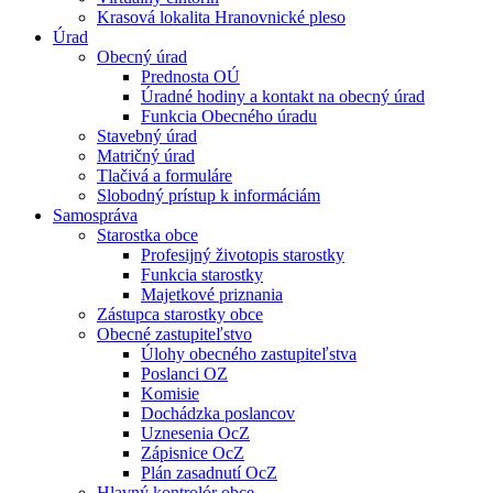
Krasová lokalita Hranovnické pleso
Úrad
Obecný úrad
Prednosta OÚ
Úradné hodiny a kontakt na obecný úrad
Funkcia Obecného úradu
Stavebný úrad
Matričný úrad
Tlačivá a formuláre
Slobodný prístup k informáciám
Samospráva
Starostka obce
Profesijný životopis starostky
Funkcia starostky
Majetkové priznania
Zástupca starostky obce
Obecné zastupiteľstvo
Úlohy obecného zastupiteľstva
Poslanci OZ
Komisie
Dochádzka poslancov
Uznesenia OcZ
Zápisnice OcZ
Plán zasadnutí OcZ
Hlavný kontrolór obce