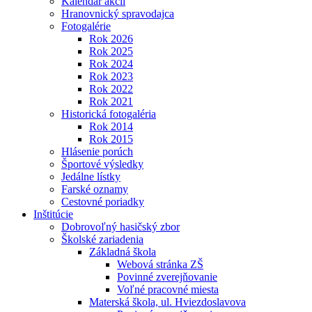
Kalendár akcií
Hranovnický spravodajca
Fotogalérie
Rok 2026
Rok 2025
Rok 2024
Rok 2023
Rok 2022
Rok 2021
Historická fotogaléria
Rok 2014
Rok 2015
Hlásenie porúch
Športové výsledky
Jedálne lístky
Farské oznamy
Cestovné poriadky
Inštitúcie
Dobrovoľný hasičský zbor
Školské zariadenia
Základná škola
Webová stránka ZŠ
Povinné zverejňovanie
Voľné pracovné miesta
Materská škola, ul. Hviezdoslavova