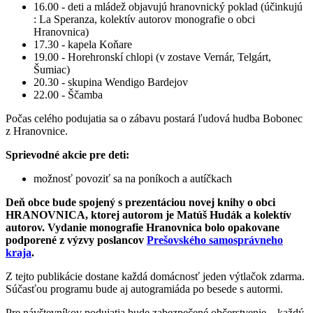
16.00 - deti a mládež objavujú hranovnický poklad (účinkujú
: La Speranza, kolektív autorov monografie o obci
Hranovnica)
17.30 - kapela Koňare
19.00 - Horehronskí chlopi (v zostave Vernár, Telgárt,
Šumiac)
20.30 - skupina Wendigo Bardejov
22.00 - Ščamba
Počas celého podujatia sa o zábavu postará ľudová hudba Bobonec
z Hranovnice.
Sprievodné akcie pre deti:
možnosť povoziť sa na poníkoch a autíčkach
Deň obce bude spojený s prezentáciou novej knihy o obci
HRANOVNICA, ktorej autorom je Matúš Hudák a kolektív
autorov. Vydanie monografie Hranovnica bolo opakovane
podporené z výzvy poslancov
Prešovského samosprávneho
kraja
.
Z tejto publikácie dostane každá domácnosť jeden výtlačok zdarma.
Súčasťou programu bude aj autogramiáda po besede s autormi.
Pre návštevníkov podujatia bude zabezpečené občerstvenie – každý