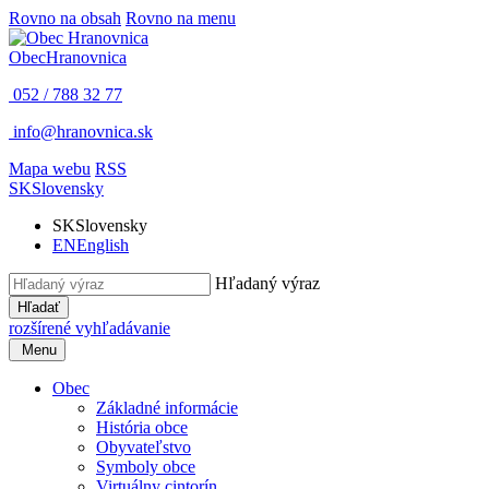
Rovno na obsah
Rovno na menu
Obec
Hranovnica
052 / 788 32 77
info@hranovnica.sk
Mapa webu
RSS
SK
Slovensky
SK
Slovensky
EN
English
Hľadaný výraz
Hľadať
rozšírené vyhľadávanie
Menu
Obec
Základné informácie
História obce
Obyvateľstvo
Symboly obce
Virtuálny cintorín