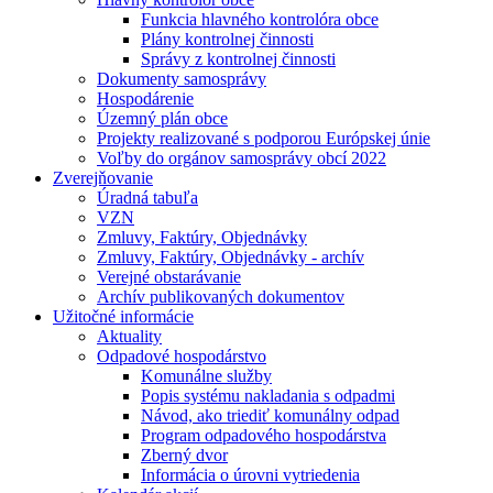
Funkcia hlavného kontrolóra obce
Plány kontrolnej činnosti
Správy z kontrolnej činnosti
Dokumenty samosprávy
Hospodárenie
Územný plán obce
Projekty realizované s podporou Európskej únie
Voľby do orgánov samosprávy obcí 2022
Zverejňovanie
Úradná tabuľa
VZN
Zmluvy, Faktúry, Objednávky
Zmluvy, Faktúry, Objednávky - archív
Verejné obstarávanie
Archív publikovaných dokumentov
Užitočné informácie
Aktuality
Odpadové hospodárstvo
Komunálne služby
Popis systému nakladania s odpadmi
Návod, ako triediť komunálny odpad
Program odpadového hospodárstva
Zberný dvor
Informácia o úrovni vytriedenia