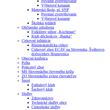
Povinné zverejňovanie
Výberové konanie
Materská škola, ul. SNP
Povinné zverejňovanie
Výberové konanie
Školská jedáleň
Občianske združenia
Folklórny súbor „Kochman“
Klub dôchodcov „Bapka“
Cirkevné inštitúcie
Rímskokatolícka cirkev
Cirkevný zbor ECAV na Slovensku, Švábovce,
dcérocirkev Hranovnica
Obecná knižnica
Pošta
Policajný zbor
MS Slovenského červeného kríža
ZO Slovenského zväzu chovateľov
Šport
Futbalový klub
Šachový klub
Služby
Zdravotníctvo
Technické služby obce
Cintorínske služby