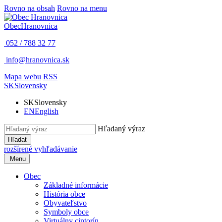
Rovno na obsah
Rovno na menu
Obec
Hranovnica
052 / 788 32 77
info@hranovnica.sk
Mapa webu
RSS
SK
Slovensky
SK
Slovensky
EN
English
Hľadaný výraz
Hľadať
rozšírené vyhľadávanie
Menu
Obec
Základné informácie
História obce
Obyvateľstvo
Symboly obce
Virtuálny cintorín