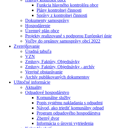
Funkcia hlavného kontrolóra obce
Plány kontrolnej činnosti
Správy z kontrolnej činnosti
Dokumenty samosprávy
Hospodárenie
Územný plán obce
Projekty realizované s podporou Európskej únie
Voľby do orgánov samosprávy obcí 2022
Zverejňovanie
Úradná tabuľa
VZN
Zmluvy, Faktúry, Objednávky
Zmluvy, Faktúry, Objednávky - archív
Verejné obstarávanie
Archív publikovaných dokumentov
Užitočné informácie
Aktuality
Odpadové hospodárstvo
Komunálne služby
Popis systému nakladania s odpadmi
Návod, ako triediť komunálny odpad
Program odpadového hospodárstva
Zberný dvor
Informácia o úrovni vytriedenia