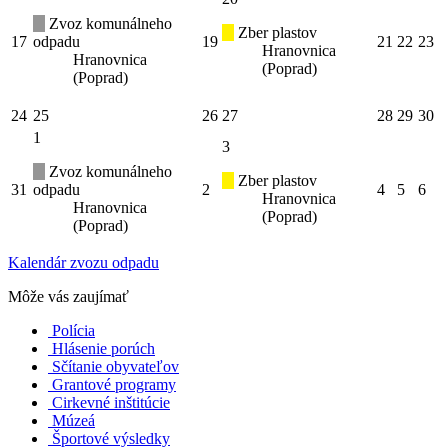
Zvoz komunálneho
Zber plastov
17
odpadu
19
21
22
23
Hranovnica
Hranovnica
(Poprad)
(Poprad)
24
25
26
27
28
29
30
1
3
Zvoz komunálneho
Zber plastov
31
odpadu
2
4
5
6
Hranovnica
Hranovnica
(Poprad)
(Poprad)
Kalendár zvozu odpadu
Môže vás zaujímať
Polícia
Hlásenie porúch
Sčítanie obyvateľov
Grantové programy
Cirkevné inštitúcie
Múzeá
Športové výsledky