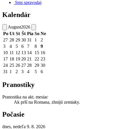
Sms spravodaj
Kalendár
August
2026
Po
Ut
St
Št
Pia
So
Ne
27
28
29
30
31
1
2
3
4
5
6
7
8
9
10
11
12
13
14
15
16
17
18
19
20
21
22
23
24
25
26
27
28
29
30
31
1
2
3
4
5
6
Pranostiky
Pranostika na akt. mesiac
Ak prší na Romana, zhnijú zemiaky.
Počasie
dnes, nedeľa 9. 8. 2026