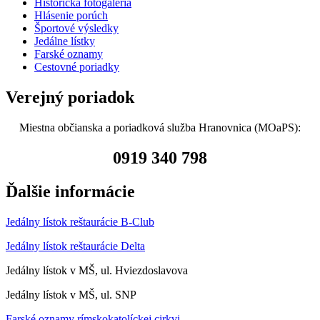
Historická fotogaléria
Hlásenie porúch
Športové výsledky
Jedálne lístky
Farské oznamy
Cestovné poriadky
Verejný poriadok
Miestna občianska a poriadková služba Hranovnica (MOaPS):
0919 340 798
Ďalšie informácie
Jedálny lístok reštaurácie B-Club
Jedálny lístok reštaurácie Delta
Jedálny lístok v MŠ, ul. Hviezdoslavova
Jedálny lístok v MŠ, ul. SNP
Farské oznamy rímskokatolíckej cirkvi