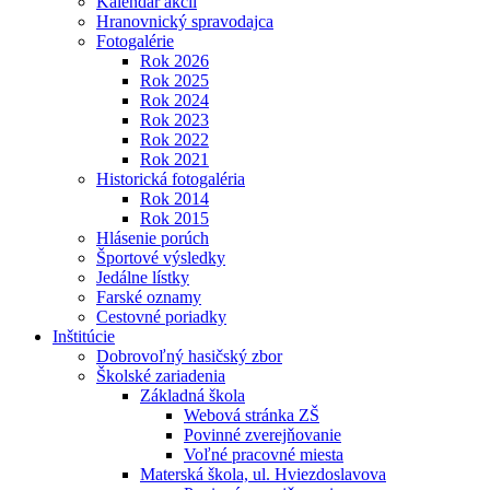
Kalendár akcií
Hranovnický spravodajca
Fotogalérie
Rok 2026
Rok 2025
Rok 2024
Rok 2023
Rok 2022
Rok 2021
Historická fotogaléria
Rok 2014
Rok 2015
Hlásenie porúch
Športové výsledky
Jedálne lístky
Farské oznamy
Cestovné poriadky
Inštitúcie
Dobrovoľný hasičský zbor
Školské zariadenia
Základná škola
Webová stránka ZŠ
Povinné zverejňovanie
Voľné pracovné miesta
Materská škola, ul. Hviezdoslavova