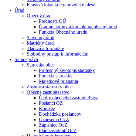
Krasová lokalita Hranovnické pleso
Úrad
Obecný úrad
Prednosta OÚ
Úradné hodiny a kontakt na obecný úrad
Funkcia Obecného úradu
Stavebný úrad
Matričný úrad
Tlačivá a formuláre
Slobodný prístup k informáciám
Samospráva
Starostka obce
Profesijný životopis starostky
Funkcia starostky
Majetkové priznania
Zástupca starostky obce
Obecné zastupiteľstvo
Úlohy obecného zastupiteľstva
Poslanci OZ
Komisie
Dochádzka poslancov
Uznesenia OcZ
Zápisnice OcZ
Plán zasadnutí OcZ
Hlavný kontrolór obce