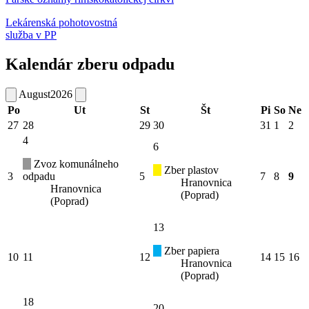
Lekárenská pohotovostná
služba v PP
Kalendár zberu odpadu
August
2026
Po
Ut
St
Št
Pi
So
Ne
27
28
29
30
31
1
2
4
6
Zvoz komunálneho
Zber plastov
3
odpadu
5
7
8
9
Hranovnica
Hranovnica
(Poprad)
(Poprad)
13
Zber papiera
10
11
12
14
15
16
Hranovnica
(Poprad)
18
20