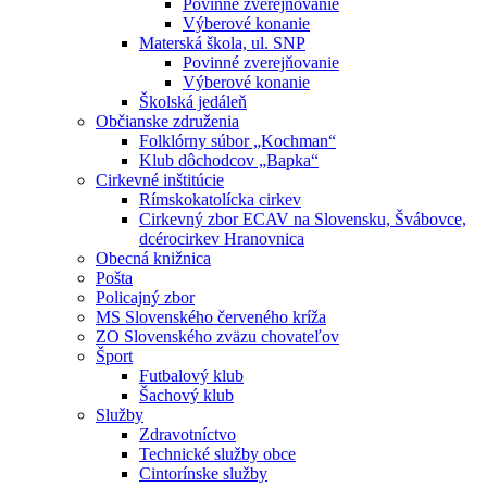
Povinné zverejňovanie
Výberové konanie
Materská škola, ul. SNP
Povinné zverejňovanie
Výberové konanie
Školská jedáleň
Občianske združenia
Folklórny súbor „Kochman“
Klub dôchodcov „Bapka“
Cirkevné inštitúcie
Rímskokatolícka cirkev
Cirkevný zbor ECAV na Slovensku, Švábovce,
dcérocirkev Hranovnica
Obecná knižnica
Pošta
Policajný zbor
MS Slovenského červeného kríža
ZO Slovenského zväzu chovateľov
Šport
Futbalový klub
Šachový klub
Služby
Zdravotníctvo
Technické služby obce
Cintorínske služby