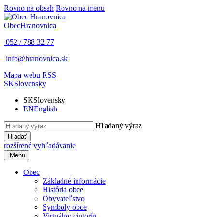
Rovno na obsah
Rovno na menu
Obec
Hranovnica
052 / 788 32 77
info@hranovnica.sk
Mapa webu
RSS
SK
Slovensky
SK
Slovensky
EN
English
Hľadaný výraz
Hľadať
rozšírené vyhľadávanie
Menu
Obec
Základné informácie
História obce
Obyvateľstvo
Symboly obce
Virtuálny cintorín