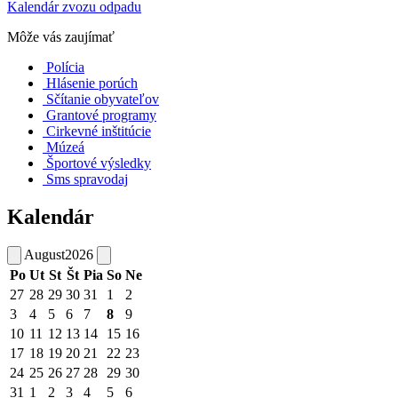
Kalendár zvozu odpadu
Môže vás zaujímať
Polícia
Hlásenie porúch
Sčítanie obyvateľov
Grantové programy
Cirkevné inštitúcie
Múzeá
Športové výsledky
Sms spravodaj
Kalendár
August
2026
Po
Ut
St
Št
Pia
So
Ne
27
28
29
30
31
1
2
3
4
5
6
7
8
9
10
11
12
13
14
15
16
17
18
19
20
21
22
23
24
25
26
27
28
29
30
31
1
2
3
4
5
6