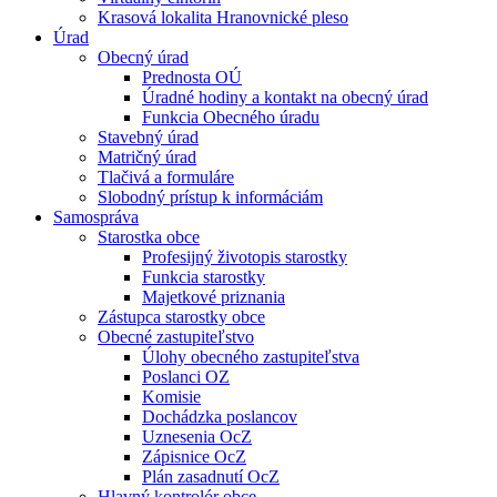
Krasová lokalita Hranovnické pleso
Úrad
Obecný úrad
Prednosta OÚ
Úradné hodiny a kontakt na obecný úrad
Funkcia Obecného úradu
Stavebný úrad
Matričný úrad
Tlačivá a formuláre
Slobodný prístup k informáciám
Samospráva
Starostka obce
Profesijný životopis starostky
Funkcia starostky
Majetkové priznania
Zástupca starostky obce
Obecné zastupiteľstvo
Úlohy obecného zastupiteľstva
Poslanci OZ
Komisie
Dochádzka poslancov
Uznesenia OcZ
Zápisnice OcZ
Plán zasadnutí OcZ
Hlavný kontrolór obce