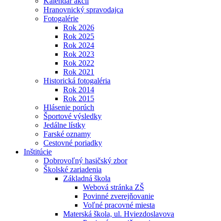
Kalendár akcií
Hranovnický spravodajca
Fotogalérie
Rok 2026
Rok 2025
Rok 2024
Rok 2023
Rok 2022
Rok 2021
Historická fotogaléria
Rok 2014
Rok 2015
Hlásenie porúch
Športové výsledky
Jedálne lístky
Farské oznamy
Cestovné poriadky
Inštitúcie
Dobrovoľný hasičský zbor
Školské zariadenia
Základná škola
Webová stránka ZŠ
Povinné zverejňovanie
Voľné pracovné miesta
Materská škola, ul. Hviezdoslavova