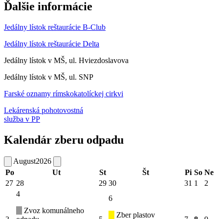
Ďalšie informácie
Jedálny lístok reštaurácie B-Club
Jedálny lístok reštaurácie Delta
Jedálny lístok v MŠ, ul. Hviezdoslavova
Jedálny lístok v MŠ, ul. SNP
Farské oznamy rímskokatolíckej cirkvi
Lekárenská pohotovostná
služba v PP
Kalendár zberu odpadu
August
2026
Po
Ut
St
Št
Pi
So
Ne
27
28
29
30
31
1
2
4
6
Zvoz komunálneho
Zber plastov