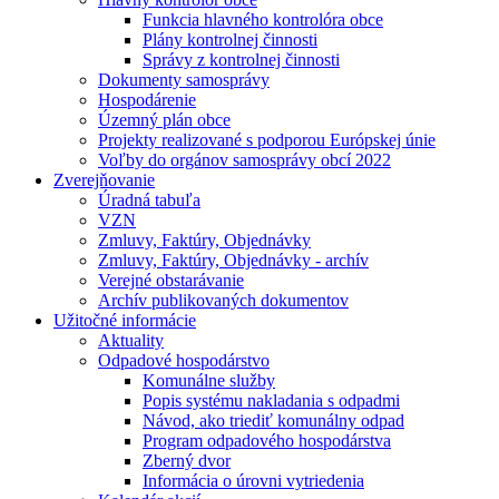
Funkcia hlavného kontrolóra obce
Plány kontrolnej činnosti
Správy z kontrolnej činnosti
Dokumenty samosprávy
Hospodárenie
Územný plán obce
Projekty realizované s podporou Európskej únie
Voľby do orgánov samosprávy obcí 2022
Zverejňovanie
Úradná tabuľa
VZN
Zmluvy, Faktúry, Objednávky
Zmluvy, Faktúry, Objednávky - archív
Verejné obstarávanie
Archív publikovaných dokumentov
Užitočné informácie
Aktuality
Odpadové hospodárstvo
Komunálne služby
Popis systému nakladania s odpadmi
Návod, ako triediť komunálny odpad
Program odpadového hospodárstva
Zberný dvor
Informácia o úrovni vytriedenia