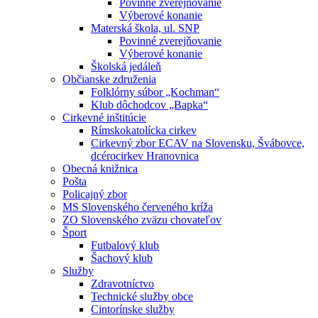
Povinné zverejňovanie
Výberové konanie
Materská škola, ul. SNP
Povinné zverejňovanie
Výberové konanie
Školská jedáleň
Občianske združenia
Folklórny súbor „Kochman“
Klub dôchodcov „Bapka“
Cirkevné inštitúcie
Rímskokatolícka cirkev
Cirkevný zbor ECAV na Slovensku, Švábovce,
dcérocirkev Hranovnica
Obecná knižnica
Pošta
Policajný zbor
MS Slovenského červeného kríža
ZO Slovenského zväzu chovateľov
Šport
Futbalový klub
Šachový klub
Služby
Zdravotníctvo
Technické služby obce
Cintorínske služby