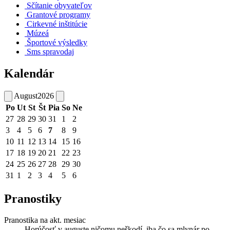
Sčítanie obyvateľov
Grantové programy
Cirkevné inštitúcie
Múzeá
Športové výsledky
Sms spravodaj
Kalendár
August
2026
Po
Ut
St
Št
Pia
So
Ne
27
28
29
30
31
1
2
3
4
5
6
7
8
9
10
11
12
13
14
15
16
17
18
19
20
21
22
23
24
25
26
27
28
29
30
31
1
2
3
4
5
6
Pranostiky
Pranostika na akt. mesiac
Horúčosť v auguste ničomu neškodí, iba čo sa mlynár po