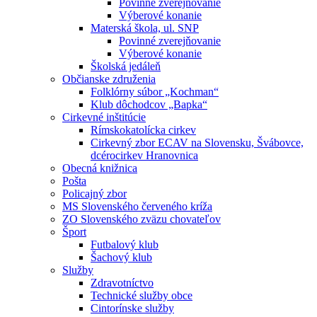
Povinné zverejňovanie
Výberové konanie
Materská škola, ul. SNP
Povinné zverejňovanie
Výberové konanie
Školská jedáleň
Občianske združenia
Folklórny súbor „Kochman“
Klub dôchodcov „Bapka“
Cirkevné inštitúcie
Rímskokatolícka cirkev
Cirkevný zbor ECAV na Slovensku, Švábovce,
dcérocirkev Hranovnica
Obecná knižnica
Pošta
Policajný zbor
MS Slovenského červeného kríža
ZO Slovenského zväzu chovateľov
Šport
Futbalový klub
Šachový klub
Služby
Zdravotníctvo
Technické služby obce
Cintorínske služby