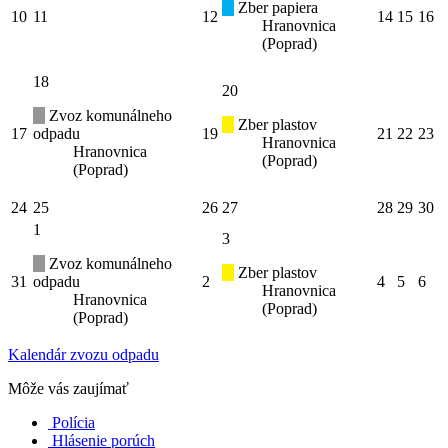
Zber papiera
10
11
12
14
15
16
Hranovnica
(Poprad)
18
20
Zvoz komunálneho
Zber plastov
17
odpadu
19
21
22
23
Hranovnica
Hranovnica
(Poprad)
(Poprad)
24
25
26
27
28
29
30
1
3
Zvoz komunálneho
Zber plastov
31
odpadu
2
4
5
6
Hranovnica
Hranovnica
(Poprad)
(Poprad)
Kalendár zvozu odpadu
Môže vás zaujímať
Polícia
Hlásenie porúch