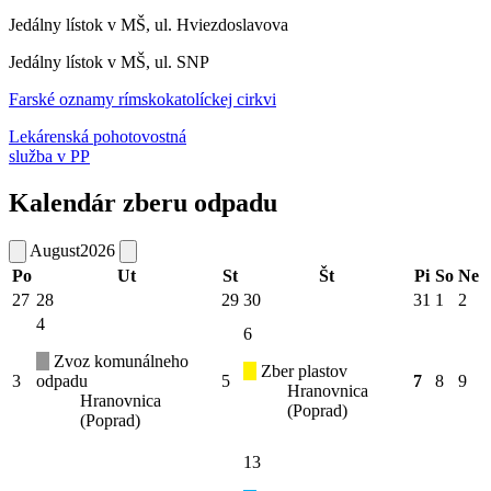
Jedálny lístok v MŠ, ul. Hviezdoslavova
Jedálny lístok v MŠ, ul. SNP
Farské oznamy rímskokatolíckej cirkvi
Lekárenská pohotovostná
služba v PP
Kalendár zberu odpadu
August
2026
Po
Ut
St
Št
Pi
So
Ne
27
28
29
30
31
1
2
4
6
Zvoz komunálneho
Zber plastov
3
odpadu
5
7
8
9
Hranovnica
Hranovnica
(Poprad)
(Poprad)
13