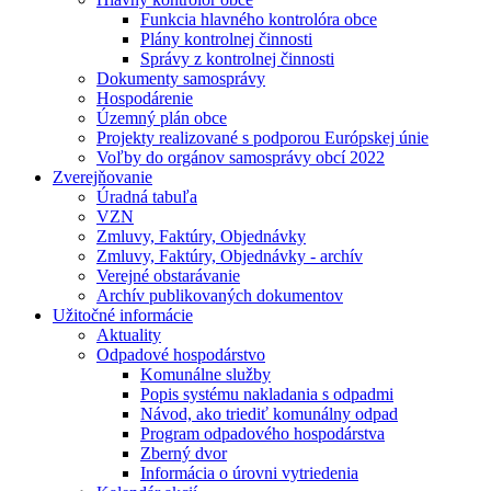
Funkcia hlavného kontrolóra obce
Plány kontrolnej činnosti
Správy z kontrolnej činnosti
Dokumenty samosprávy
Hospodárenie
Územný plán obce
Projekty realizované s podporou Európskej únie
Voľby do orgánov samosprávy obcí 2022
Zverejňovanie
Úradná tabuľa
VZN
Zmluvy, Faktúry, Objednávky
Zmluvy, Faktúry, Objednávky - archív
Verejné obstarávanie
Archív publikovaných dokumentov
Užitočné informácie
Aktuality
Odpadové hospodárstvo
Komunálne služby
Popis systému nakladania s odpadmi
Návod, ako triediť komunálny odpad
Program odpadového hospodárstva
Zberný dvor
Informácia o úrovni vytriedenia