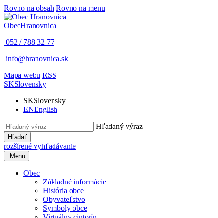
Rovno na obsah
Rovno na menu
Obec
Hranovnica
052 / 788 32 77
info@hranovnica.sk
Mapa webu
RSS
SK
Slovensky
SK
Slovensky
EN
English
Hľadaný výraz
Hľadať
rozšírené vyhľadávanie
Menu
Obec
Základné informácie
História obce
Obyvateľstvo
Symboly obce
Virtuálny cintorín