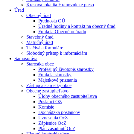
Krasová lokalita Hranovnické pleso
Úrad
Obecný úrad
Prednosta OÚ
Úradné hodiny a kontakt na obecný úrad
Funkcia Obecného úradu
Stavebný úrad
Matričný úrad
Tlačivá a formuláre
Slobodný prístup k informáciám
Samospráva
Starostka obce
Profesijný životopis starostky
Funkcia starostky
Majetkové priznania
Zástupca starostky obce
Obecné zastupiteľstvo
Úlohy obecného zastupiteľstva
Poslanci OZ
Komisie
Dochádzka poslancov
Uznesenia OcZ
Zápisnice OcZ
Plán zasadnutí OcZ
Hlavný kontrolór obce