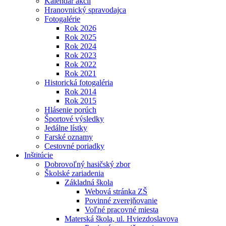
Kalendár akcií
Hranovnický spravodajca
Fotogalérie
Rok 2026
Rok 2025
Rok 2024
Rok 2023
Rok 2022
Rok 2021
Historická fotogaléria
Rok 2014
Rok 2015
Hlásenie porúch
Športové výsledky
Jedálne lístky
Farské oznamy
Cestovné poriadky
Inštitúcie
Dobrovoľný hasičský zbor
Školské zariadenia
Základná škola
Webová stránka ZŠ
Povinné zverejňovanie
Voľné pracovné miesta
Materská škola, ul. Hviezdoslavova