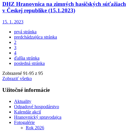
DHZ Hranovnica na zimných hasičských súťažiach
v Českej republike (15.1.2023)
15. 1. 2023
prvá stránka
predchádzajúca stránka
2
3
4
ďalšia stránka
posledná stránka
Zobrazené
91
-
95
z 95
Zobraziť všetko
Užitočné informácie
Aktuality
Odpadové hospodárstvo
Kalendár akcií
Hranovnický spravodajca
Fotogalérie
Rok 2026