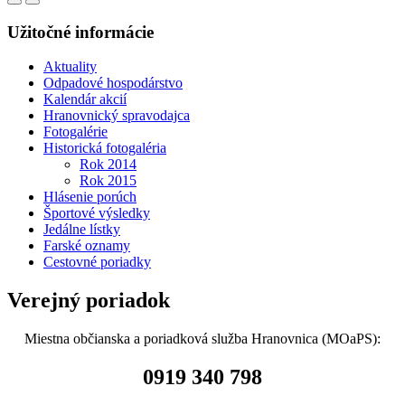
Užitočné informácie
Aktuality
Odpadové hospodárstvo
Kalendár akcií
Hranovnický spravodajca
Fotogalérie
Historická fotogaléria
Rok 2014
Rok 2015
Hlásenie porúch
Športové výsledky
Jedálne lístky
Farské oznamy
Cestovné poriadky
Verejný poriadok
Miestna občianska a poriadková služba Hranovnica (MOaPS):
0919 340 798