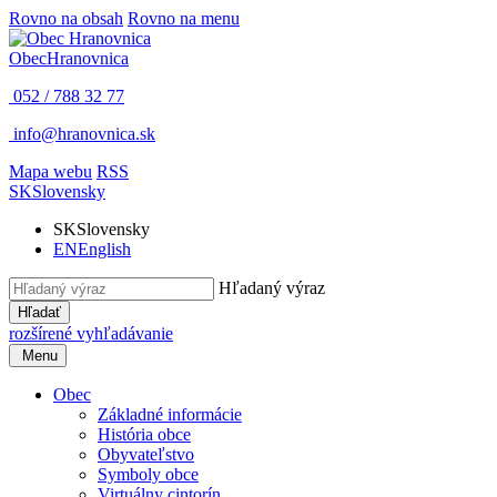
Rovno na obsah
Rovno na menu
Obec
Hranovnica
052 / 788 32 77
info@hranovnica.sk
Mapa webu
RSS
SK
Slovensky
SK
Slovensky
EN
English
Hľadaný výraz
Hľadať
rozšírené vyhľadávanie
Menu
Obec
Základné informácie
História obce
Obyvateľstvo
Symboly obce
Virtuálny cintorín