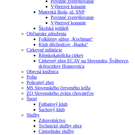
Povinné zverejňovanie
Výberové konanie
Materská škola, ul. SNP
Povinné zverejňovanie
Výberové konanie
Školská jedáleň
Občianske združenia
Folklórny súbor „Kochman“
Klub dôchodcov „Bapka“
Cirkevné inštitúcie
Rímskokatolícka cirkev
Cirkevný zbor ECAV na Slovensku, Švábovce,
dcérocirkev Hranovnica
Obecná knižnica
Pošta
Policajný zbor
MS Slovenského červeného kríža
ZO Slovenského zväzu chovateľov
Šport
Futbalový klub
Šachový klub
Služby
Zdravotníctvo
Technické služby obce
Cintorínske služby