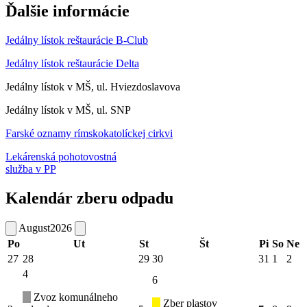
Ďalšie informácie
Jedálny lístok reštaurácie B-Club
Jedálny lístok reštaurácie Delta
Jedálny lístok v MŠ, ul. Hviezdoslavova
Jedálny lístok v MŠ, ul. SNP
Farské oznamy rímskokatolíckej cirkvi
Lekárenská pohotovostná
služba v PP
Kalendár zberu odpadu
August
2026
Po
Ut
St
Št
Pi
So
Ne
27
28
29
30
31
1
2
4
6
Zvoz komunálneho
Zber plastov