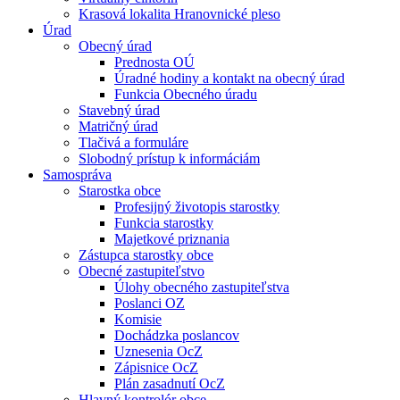
Krasová lokalita Hranovnické pleso
Úrad
Obecný úrad
Prednosta OÚ
Úradné hodiny a kontakt na obecný úrad
Funkcia Obecného úradu
Stavebný úrad
Matričný úrad
Tlačivá a formuláre
Slobodný prístup k informáciám
Samospráva
Starostka obce
Profesijný životopis starostky
Funkcia starostky
Majetkové priznania
Zástupca starostky obce
Obecné zastupiteľstvo
Úlohy obecného zastupiteľstva
Poslanci OZ
Komisie
Dochádzka poslancov
Uznesenia OcZ
Zápisnice OcZ
Plán zasadnutí OcZ
Hlavný kontrolór obce