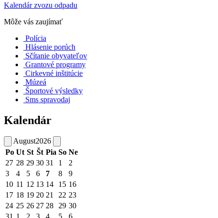
Kalendár zvozu odpadu
Môže vás zaujímať
Polícia
Hlásenie porúch
Sčítanie obyvateľov
Grantové programy
Cirkevné inštitúcie
Múzeá
Športové výsledky
Sms spravodaj
Kalendár
August
2026
Po
Ut
St
Št
Pia
So
Ne
27
28
29
30
31
1
2
3
4
5
6
7
8
9
10
11
12
13
14
15
16
17
18
19
20
21
22
23
24
25
26
27
28
29
30
31
1
2
3
4
5
6