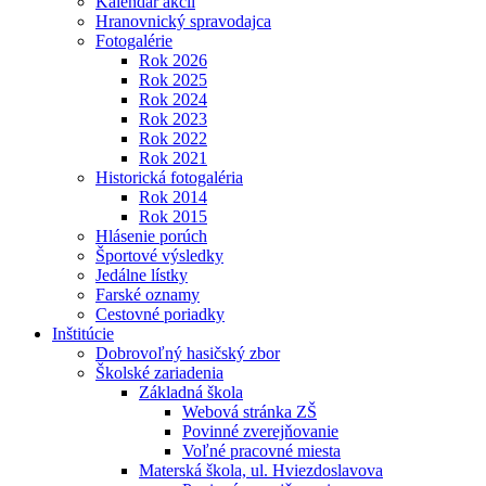
Kalendár akcií
Hranovnický spravodajca
Fotogalérie
Rok 2026
Rok 2025
Rok 2024
Rok 2023
Rok 2022
Rok 2021
Historická fotogaléria
Rok 2014
Rok 2015
Hlásenie porúch
Športové výsledky
Jedálne lístky
Farské oznamy
Cestovné poriadky
Inštitúcie
Dobrovoľný hasičský zbor
Školské zariadenia
Základná škola
Webová stránka ZŠ
Povinné zverejňovanie
Voľné pracovné miesta
Materská škola, ul. Hviezdoslavova