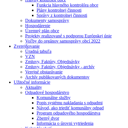
Funkcia hlavného kontrolóra obce
Plány kontrolnej činnosti
Správy z kontrolnej činnosti
Dokumenty samosprávy
Hospodárenie
Územný plán obce
Projekty realizované s podporou Európskej únie
Voľby do orgánov samosprávy obcí 2022
Zverejňovanie
Úradná tabuľa
VZN
Zmluvy, Faktúry, Objednávky
Zmluvy, Faktúry, Objednávky - archív
Verejné obstarávanie
Archív publikovaných dokumentov
Užitočné informácie
Aktuality
Odpadové hospodárstvo
Komunálne služby
Popis systému nakladania s odpadmi
Návod, ako triediť komunálny odpad
Program odpadového hospodárstva
Zberný dvor
Informácia o úrovni vytriedenia