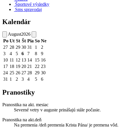
Športové výsledky
Sms spravodaj
Kalendár
August
2026
Po
Ut
St
Št
Pia
So
Ne
27
28
29
30
31
1
2
3
4
5
6
7
8
9
10
11
12
13
14
15
16
17
18
19
20
21
22
23
24
25
26
27
28
29
30
31
1
2
3
4
5
6
Pranostiky
Pranostika na akt. mesiac
Severné vetry v auguste prinášajú stále počasie.
Pranostika na akt.deň
Na premenia /deň premenia Krista Pána/ je premena vôd.