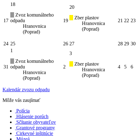
18
20
Zvoz komunálneho
Zber plastov
17
odpadu
19
21
22
23
Hranovnica
Hranovnica
(Poprad)
(Poprad)
24
25
26
27
28
29
30
1
3
Zvoz komunálneho
Zber plastov
31
odpadu
2
4
5
6
Hranovnica
Hranovnica
(Poprad)
(Poprad)
Kalendár zvozu odpadu
Môže vás zaujímať
Polícia
Hlásenie porúch
Sčítanie obyvateľov
Grantové programy
Cirkevné inštitúcie
Múzeá