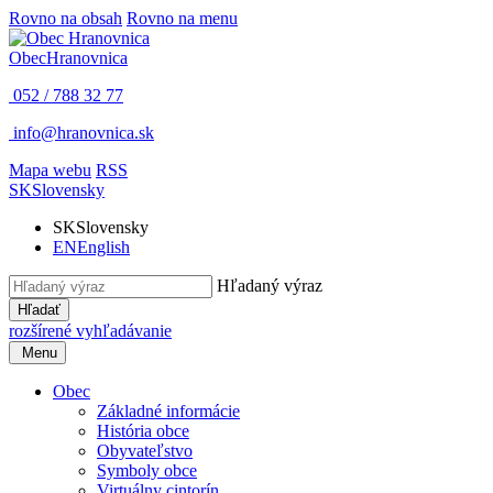
Rovno na obsah
Rovno na menu
Obec
Hranovnica
052 / 788 32 77
info@hranovnica.sk
Mapa webu
RSS
SK
Slovensky
SK
Slovensky
EN
English
Hľadaný výraz
Hľadať
rozšírené vyhľadávanie
Menu
Obec
Základné informácie
História obce
Obyvateľstvo
Symboly obce
Virtuálny cintorín