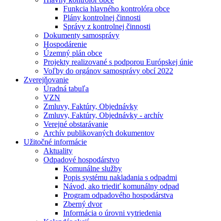
Funkcia hlavného kontrolóra obce
Plány kontrolnej činnosti
Správy z kontrolnej činnosti
Dokumenty samosprávy
Hospodárenie
Územný plán obce
Projekty realizované s podporou Európskej únie
Voľby do orgánov samosprávy obcí 2022
Zverejňovanie
Úradná tabuľa
VZN
Zmluvy, Faktúry, Objednávky
Zmluvy, Faktúry, Objednávky - archív
Verejné obstarávanie
Archív publikovaných dokumentov
Užitočné informácie
Aktuality
Odpadové hospodárstvo
Komunálne služby
Popis systému nakladania s odpadmi
Návod, ako triediť komunálny odpad
Program odpadového hospodárstva
Zberný dvor
Informácia o úrovni vytriedenia