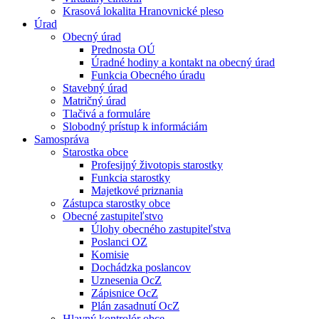
Krasová lokalita Hranovnické pleso
Úrad
Obecný úrad
Prednosta OÚ
Úradné hodiny a kontakt na obecný úrad
Funkcia Obecného úradu
Stavebný úrad
Matričný úrad
Tlačivá a formuláre
Slobodný prístup k informáciám
Samospráva
Starostka obce
Profesijný životopis starostky
Funkcia starostky
Majetkové priznania
Zástupca starostky obce
Obecné zastupiteľstvo
Úlohy obecného zastupiteľstva
Poslanci OZ
Komisie
Dochádzka poslancov
Uznesenia OcZ
Zápisnice OcZ
Plán zasadnutí OcZ
Hlavný kontrolór obce