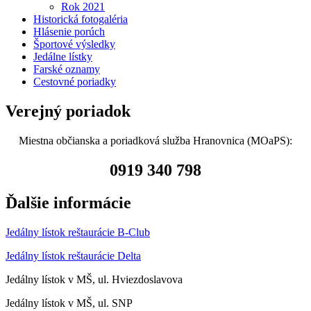
Rok 2021
Historická fotogaléria
Hlásenie porúch
Športové výsledky
Jedálne lístky
Farské oznamy
Cestovné poriadky
Verejný poriadok
Miestna občianska a poriadková služba Hranovnica (MOaPS):
0919 340 798
Ďalšie informácie
Jedálny lístok reštaurácie B-Club
Jedálny lístok reštaurácie Delta
Jedálny lístok v MŠ, ul. Hviezdoslavova
Jedálny lístok v MŠ, ul. SNP