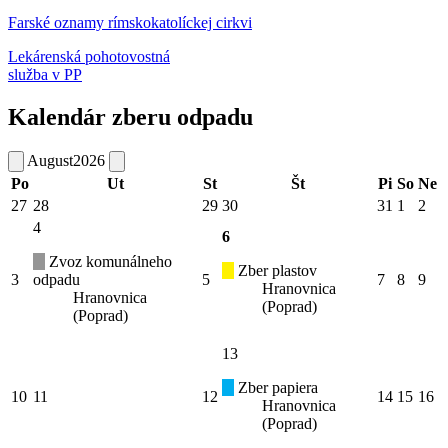
Farské oznamy rímskokatolíckej cirkvi
Lekárenská pohotovostná
služba v PP
Kalendár zberu odpadu
August
2026
Po
Ut
St
Št
Pi
So
Ne
27
28
29
30
31
1
2
4
6
Zvoz komunálneho
Zber plastov
3
odpadu
5
7
8
9
Hranovnica
Hranovnica
(Poprad)
(Poprad)
13
Zber papiera
10
11
12
14
15
16
Hranovnica
(Poprad)