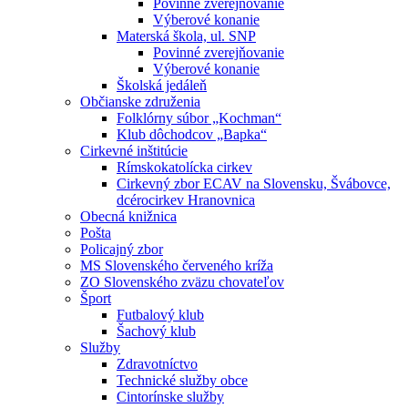
Povinné zverejňovanie
Výberové konanie
Materská škola, ul. SNP
Povinné zverejňovanie
Výberové konanie
Školská jedáleň
Občianske združenia
Folklórny súbor „Kochman“
Klub dôchodcov „Bapka“
Cirkevné inštitúcie
Rímskokatolícka cirkev
Cirkevný zbor ECAV na Slovensku, Švábovce,
dcérocirkev Hranovnica
Obecná knižnica
Pošta
Policajný zbor
MS Slovenského červeného kríža
ZO Slovenského zväzu chovateľov
Šport
Futbalový klub
Šachový klub
Služby
Zdravotníctvo
Technické služby obce
Cintorínske služby