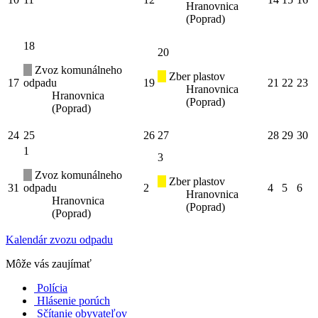
Hranovnica
(Poprad)
18
20
Zvoz komunálneho
Zber plastov
17
odpadu
19
21
22
23
Hranovnica
Hranovnica
(Poprad)
(Poprad)
24
25
26
27
28
29
30
1
3
Zvoz komunálneho
Zber plastov
31
odpadu
2
4
5
6
Hranovnica
Hranovnica
(Poprad)
(Poprad)
Kalendár zvozu odpadu
Môže vás zaujímať
Polícia
Hlásenie porúch
Sčítanie obyvateľov