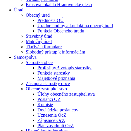
Krasová lokalita Hranovnické pleso
Úrad
Obecný úrad
Prednosta OÚ
Úradné hodiny a kontakt na obecný úrad
Funkcia Obecného úradu
Stavebný úrad
Matričný úrad
Tlačivá a formuláre
Slobodný prístup k informáciám
Samospráva
Starostka obce
Profesijný životopis starostky
Funkcia starostky
Majetkové priznania
Zástupca starostky obce
Obecné zastupiteľstvo
Úlohy obecného zastupiteľstva
Poslanci OZ
Komisie
Dochádzka poslancov
Uznesenia OcZ
Zápisnice OcZ
Plán zasadnutí OcZ
Hlavný kontrolór obce