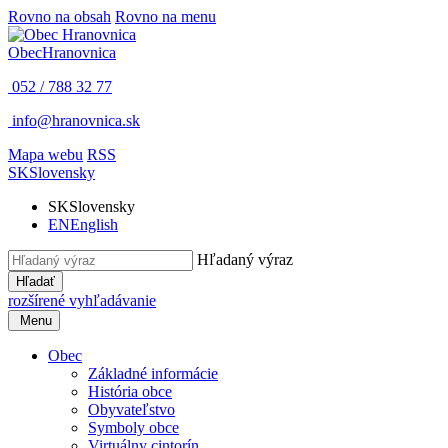
Rovno na obsah
Rovno na menu
Obec
Hranovnica
052 / 788 32 77
info@hranovnica.sk
Mapa webu
RSS
SK
Slovensky
SK
Slovensky
EN
English
Hľadaný výraz
Hľadať
rozšírené vyhľadávanie
Menu
Obec
Základné informácie
História obce
Obyvateľstvo
Symboly obce
Virtuálny cintorín