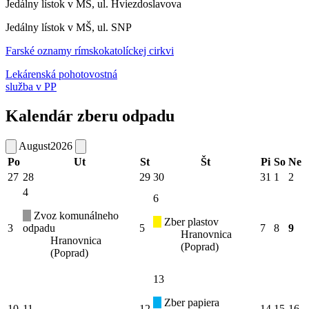
Jedálny lístok v MŠ, ul. Hviezdoslavova
Jedálny lístok v MŠ, ul. SNP
Farské oznamy rímskokatolíckej cirkvi
Lekárenská pohotovostná
služba v PP
Kalendár zberu odpadu
August
2026
Po
Ut
St
Št
Pi
So
Ne
27
28
29
30
31
1
2
4
6
Zvoz komunálneho
Zber plastov
3
odpadu
5
7
8
9
Hranovnica
Hranovnica
(Poprad)
(Poprad)
13
Zber papiera
10
11
12
14
15
16