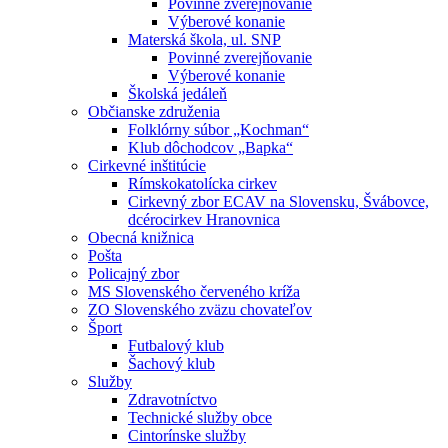
Povinné zverejňovanie
Výberové konanie
Materská škola, ul. SNP
Povinné zverejňovanie
Výberové konanie
Školská jedáleň
Občianske združenia
Folklórny súbor „Kochman“
Klub dôchodcov „Bapka“
Cirkevné inštitúcie
Rímskokatolícka cirkev
Cirkevný zbor ECAV na Slovensku, Švábovce,
dcérocirkev Hranovnica
Obecná knižnica
Pošta
Policajný zbor
MS Slovenského červeného kríža
ZO Slovenského zväzu chovateľov
Šport
Futbalový klub
Šachový klub
Služby
Zdravotníctvo
Technické služby obce
Cintorínske služby