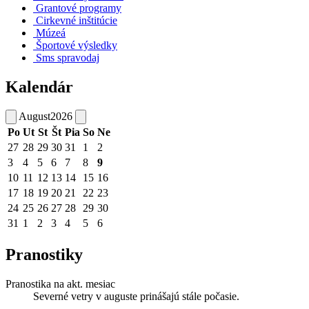
Grantové programy
Cirkevné inštitúcie
Múzeá
Športové výsledky
Sms spravodaj
Kalendár
August
2026
Po
Ut
St
Št
Pia
So
Ne
27
28
29
30
31
1
2
3
4
5
6
7
8
9
10
11
12
13
14
15
16
17
18
19
20
21
22
23
24
25
26
27
28
29
30
31
1
2
3
4
5
6
Pranostiky
Pranostika na akt. mesiac
Severné vetry v auguste prinášajú stále počasie.