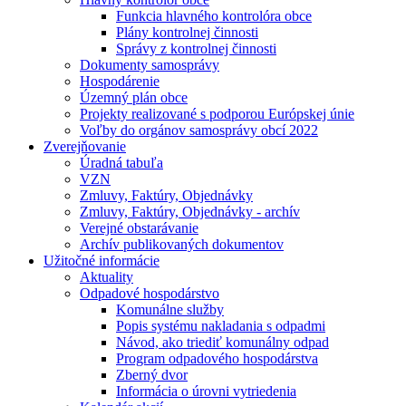
Funkcia hlavného kontrolóra obce
Plány kontrolnej činnosti
Správy z kontrolnej činnosti
Dokumenty samosprávy
Hospodárenie
Územný plán obce
Projekty realizované s podporou Európskej únie
Voľby do orgánov samosprávy obcí 2022
Zverejňovanie
Úradná tabuľa
VZN
Zmluvy, Faktúry, Objednávky
Zmluvy, Faktúry, Objednávky - archív
Verejné obstarávanie
Archív publikovaných dokumentov
Užitočné informácie
Aktuality
Odpadové hospodárstvo
Komunálne služby
Popis systému nakladania s odpadmi
Návod, ako triediť komunálny odpad
Program odpadového hospodárstva
Zberný dvor
Informácia o úrovni vytriedenia