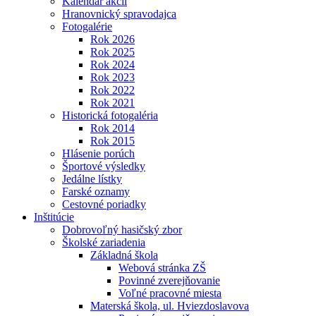
Kalendár akcií
Hranovnický spravodajca
Fotogalérie
Rok 2026
Rok 2025
Rok 2024
Rok 2023
Rok 2022
Rok 2021
Historická fotogaléria
Rok 2014
Rok 2015
Hlásenie porúch
Športové výsledky
Jedálne lístky
Farské oznamy
Cestovné poriadky
Inštitúcie
Dobrovoľný hasičský zbor
Školské zariadenia
Základná škola
Webová stránka ZŠ
Povinné zverejňovanie
Voľné pracovné miesta
Materská škola, ul. Hviezdoslavova