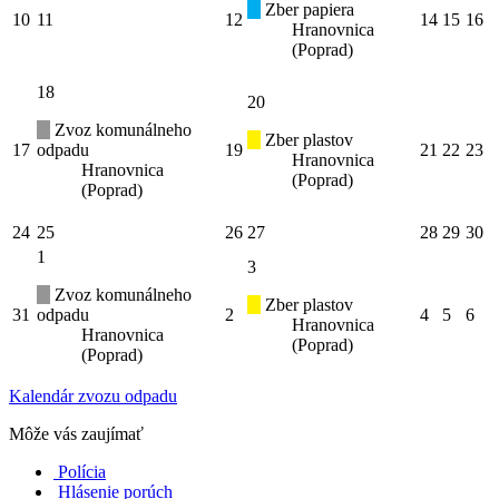
Zber papiera
10
11
12
14
15
16
Hranovnica
(Poprad)
18
20
Zvoz komunálneho
Zber plastov
17
odpadu
19
21
22
23
Hranovnica
Hranovnica
(Poprad)
(Poprad)
24
25
26
27
28
29
30
1
3
Zvoz komunálneho
Zber plastov
31
odpadu
2
4
5
6
Hranovnica
Hranovnica
(Poprad)
(Poprad)
Kalendár zvozu odpadu
Môže vás zaujímať
Polícia
Hlásenie porúch