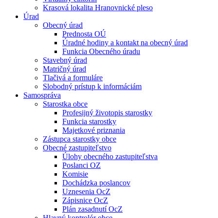
Krasová lokalita Hranovnické pleso
Úrad
Obecný úrad
Prednosta OÚ
Úradné hodiny a kontakt na obecný úrad
Funkcia Obecného úradu
Stavebný úrad
Matričný úrad
Tlačivá a formuláre
Slobodný prístup k informáciám
Samospráva
Starostka obce
Profesijný životopis starostky
Funkcia starostky
Majetkové priznania
Zástupca starostky obce
Obecné zastupiteľstvo
Úlohy obecného zastupiteľstva
Poslanci OZ
Komisie
Dochádzka poslancov
Uznesenia OcZ
Zápisnice OcZ
Plán zasadnutí OcZ
Hlavný kontrolór obce