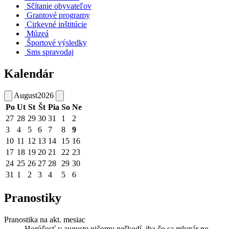
Sčítanie obyvateľov
Grantové programy
Cirkevné inštitúcie
Múzeá
Športové výsledky
Sms spravodaj
Kalendár
August
2026
Po
Ut
St
Št
Pia
So
Ne
27
28
29
30
31
1
2
3
4
5
6
7
8
9
10
11
12
13
14
15
16
17
18
19
20
21
22
23
24
25
26
27
28
29
30
31
1
2
3
4
5
6
Pranostiky
Pranostika na akt. mesiac
Horúčosť v auguste ničomu neškodí, iba čo sa mlynár po