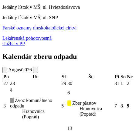
Jedálny lístok v MŠ, ul. Hviezdoslavova
Jedálny lístok v MŠ, ul. SNP
Farské oznamy rímskokatolíckej cirkvi
Lekárenská pohotovostná
služba v PP
Kalendár zberu odpadu
August
2026
Po
Ut
St
Št
Pi
So
Ne
27
28
29
30
31
1
2
4
6
Zvoz komunálneho
Zber plastov
3
odpadu
5
7
8
9
Hranovnica
Hranovnica
(Poprad)
(Poprad)
13