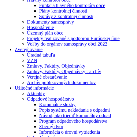
Funkcia hlavného kontrolóra obce
Plány kontrolnej činnosti
Správy z kontrolnej činnosti
Dokumenty samosprávy
Hospodárenie
Územný plán obce
Projekty realizované s podporou Európskej únie
Voľby do orgánov samosprávy obcí 2022
Zverejňovanie
Úradná tabuľa
VZN
Zmluvy, Faktúry, Objednávky
Zmluvy, Faktúry, Objednávky - archív
Verejné obstarávanie
Archív publikovaných dokumentov
Užitočné informácie
Aktuality
Odpadové hospodárstvo
Komunálne služby
Popis systému nakladania s odpadmi
Návod, ako triediť komunálny odpad
Program odpadového hospodárstva
Zberný dvor
Informácia o úrovni vytriedenia