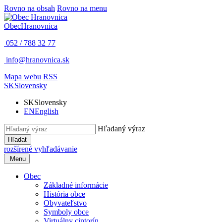
Rovno na obsah
Rovno na menu
Obec
Hranovnica
052 / 788 32 77
info@hranovnica.sk
Mapa webu
RSS
SK
Slovensky
SK
Slovensky
EN
English
Hľadaný výraz
Hľadať
rozšírené vyhľadávanie
Menu
Obec
Základné informácie
História obce
Obyvateľstvo
Symboly obce
Virtuálny cintorín