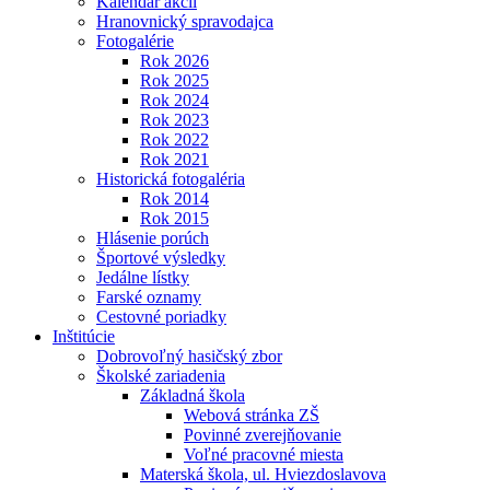
Kalendár akcií
Hranovnický spravodajca
Fotogalérie
Rok 2026
Rok 2025
Rok 2024
Rok 2023
Rok 2022
Rok 2021
Historická fotogaléria
Rok 2014
Rok 2015
Hlásenie porúch
Športové výsledky
Jedálne lístky
Farské oznamy
Cestovné poriadky
Inštitúcie
Dobrovoľný hasičský zbor
Školské zariadenia
Základná škola
Webová stránka ZŠ
Povinné zverejňovanie
Voľné pracovné miesta
Materská škola, ul. Hviezdoslavova