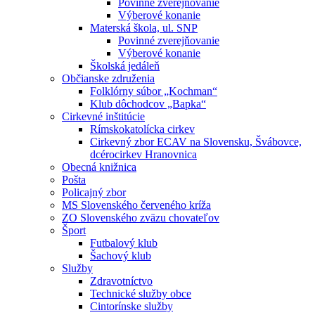
Povinné zverejňovanie
Výberové konanie
Materská škola, ul. SNP
Povinné zverejňovanie
Výberové konanie
Školská jedáleň
Občianske združenia
Folklórny súbor „Kochman“
Klub dôchodcov „Bapka“
Cirkevné inštitúcie
Rímskokatolícka cirkev
Cirkevný zbor ECAV na Slovensku, Švábovce,
dcérocirkev Hranovnica
Obecná knižnica
Pošta
Policajný zbor
MS Slovenského červeného kríža
ZO Slovenského zväzu chovateľov
Šport
Futbalový klub
Šachový klub
Služby
Zdravotníctvo
Technické služby obce
Cintorínske služby