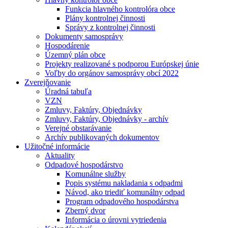
Funkcia hlavného kontrolóra obce
Plány kontrolnej činnosti
Správy z kontrolnej činnosti
Dokumenty samosprávy
Hospodárenie
Územný plán obce
Projekty realizované s podporou Európskej únie
Voľby do orgánov samosprávy obcí 2022
Zverejňovanie
Úradná tabuľa
VZN
Zmluvy, Faktúry, Objednávky
Zmluvy, Faktúry, Objednávky - archív
Verejné obstarávanie
Archív publikovaných dokumentov
Užitočné informácie
Aktuality
Odpadové hospodárstvo
Komunálne služby
Popis systému nakladania s odpadmi
Návod, ako triediť komunálny odpad
Program odpadového hospodárstva
Zberný dvor
Informácia o úrovni vytriedenia