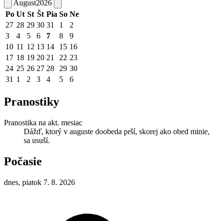
August
2026
Po
Ut
St
Št
Pia
So
Ne
27
28
29
30
31
1
2
3
4
5
6
7
8
9
10
11
12
13
14
15
16
17
18
19
20
21
22
23
24
25
26
27
28
29
30
31
1
2
3
4
5
6
Pranostiky
Pranostika na akt. mesiac
Dážď, ktorý v auguste doobeda prší, skorej ako obed minie,
sa usuší.
Počasie
dnes, piatok 7. 8. 2026