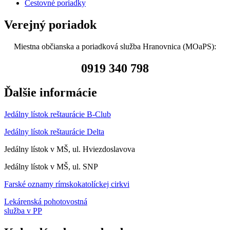
Cestovné poriadky
Verejný poriadok
Miestna občianska a poriadková služba Hranovnica (MOaPS):
0919 340 798
Ďalšie informácie
Jedálny lístok reštaurácie B-Club
Jedálny lístok reštaurácie Delta
Jedálny lístok v MŠ, ul. Hviezdoslavova
Jedálny lístok v MŠ, ul. SNP
Farské oznamy rímskokatolíckej cirkvi
Lekárenská pohotovostná
služba v PP