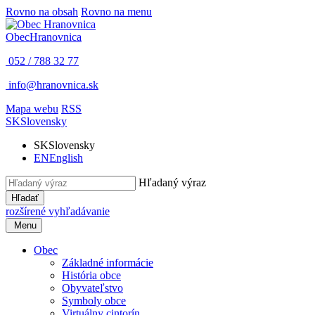
Rovno na obsah
Rovno na menu
Obec
Hranovnica
052 / 788 32 77
info@hranovnica.sk
Mapa webu
RSS
SK
Slovensky
SK
Slovensky
EN
English
Hľadaný výraz
Hľadať
rozšírené vyhľadávanie
Menu
Obec
Základné informácie
História obce
Obyvateľstvo
Symboly obce
Virtuálny cintorín