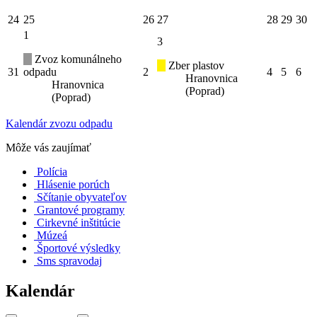
24
25
26
27
28
29
30
1
3
Zvoz komunálneho
Zber plastov
31
odpadu
2
4
5
6
Hranovnica
Hranovnica
(Poprad)
(Poprad)
Kalendár zvozu odpadu
Môže vás zaujímať
Polícia
Hlásenie porúch
Sčítanie obyvateľov
Grantové programy
Cirkevné inštitúcie
Múzeá
Športové výsledky
Sms spravodaj
Kalendár