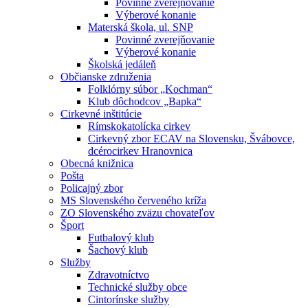
Povinné zverejňovanie
Výberové konanie
Materská škola, ul. SNP
Povinné zverejňovanie
Výberové konanie
Školská jedáleň
Občianske združenia
Folklórny súbor „Kochman“
Klub dôchodcov „Bapka“
Cirkevné inštitúcie
Rímskokatolícka cirkev
Cirkevný zbor ECAV na Slovensku, Švábovce,
dcérocirkev Hranovnica
Obecná knižnica
Pošta
Policajný zbor
MS Slovenského červeného kríža
ZO Slovenského zväzu chovateľov
Šport
Futbalový klub
Šachový klub
Služby
Zdravotníctvo
Technické služby obce
Cintorínske služby