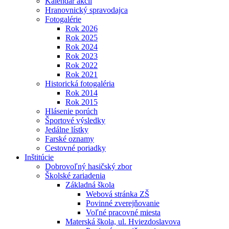
Kalendár akcií
Hranovnický spravodajca
Fotogalérie
Rok 2026
Rok 2025
Rok 2024
Rok 2023
Rok 2022
Rok 2021
Historická fotogaléria
Rok 2014
Rok 2015
Hlásenie porúch
Športové výsledky
Jedálne lístky
Farské oznamy
Cestovné poriadky
Inštitúcie
Dobrovoľný hasičský zbor
Školské zariadenia
Základná škola
Webová stránka ZŠ
Povinné zverejňovanie
Voľné pracovné miesta
Materská škola, ul. Hviezdoslavova