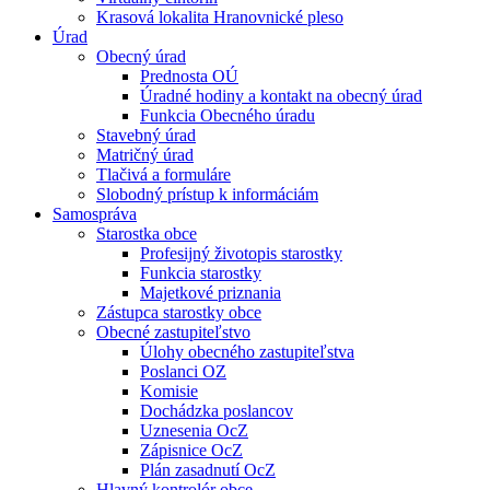
Krasová lokalita Hranovnické pleso
Úrad
Obecný úrad
Prednosta OÚ
Úradné hodiny a kontakt na obecný úrad
Funkcia Obecného úradu
Stavebný úrad
Matričný úrad
Tlačivá a formuláre
Slobodný prístup k informáciám
Samospráva
Starostka obce
Profesijný životopis starostky
Funkcia starostky
Majetkové priznania
Zástupca starostky obce
Obecné zastupiteľstvo
Úlohy obecného zastupiteľstva
Poslanci OZ
Komisie
Dochádzka poslancov
Uznesenia OcZ
Zápisnice OcZ
Plán zasadnutí OcZ
Hlavný kontrolór obce