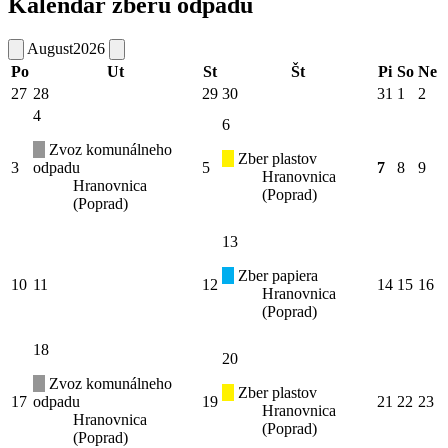
Kalendár zberu odpadu
August
2026
Po
Ut
St
Št
Pi
So
Ne
27
28
29
30
31
1
2
4
6
Zvoz komunálneho
Zber plastov
3
odpadu
5
7
8
9
Hranovnica
Hranovnica
(Poprad)
(Poprad)
13
Zber papiera
10
11
12
14
15
16
Hranovnica
(Poprad)
18
20
Zvoz komunálneho
Zber plastov
17
odpadu
19
21
22
23
Hranovnica
Hranovnica
(Poprad)
(Poprad)