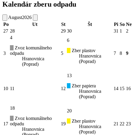
Kalendár zberu odpadu
August
2026
Po
Ut
St
Št
Pi
So
Ne
27
28
29
30
31
1
2
4
6
Zvoz komunálneho
Zber plastov
3
odpadu
5
7
8
9
Hranovnica
Hranovnica
(Poprad)
(Poprad)
13
Zber papiera
10
11
12
14
15
16
Hranovnica
(Poprad)
18
20
Zvoz komunálneho
Zber plastov
17
odpadu
19
21
22
23
Hranovnica
Hranovnica
(Poprad)
(Poprad)