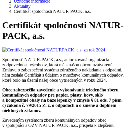
Užitočné informácie
Aktuality
Certifikát spoločnosti NATUR-PACK, a.s.
Certifikát spoločnosti NATUR-
PACK, a.s.
Spoločnosť NATUR-PACK, a.s., autorizovaná organizácia
zodpovednosti výrobcov, ktorá má s našou obcou uzatvorenú
Zmluvu o zabezpečení systému združeného nakladania s odpadmi,
nám zaslala Certifikát s údajom o množstve komunálnych odpadov,
ktoré bolo na území našej obce vytriedených v roku 2024.
Obec zabezpečila zavedenie a vykonávanie triedeného zberu
komunálnych odpadov pre papier, plasty, kovy, sklo
a kompozitné obaly na báze lepenky v zmysle § 81 ods. 7 písm.
c) zákona č. 79/2015 Z. z. o odpadoch a o zmene a doplnení
niektorých zákonov.
Zavedeným systémom zberu komunálnych odpadov obec
v spolupráci s OZV NATUR-PACK, a.s., prispela k zlepšeniu