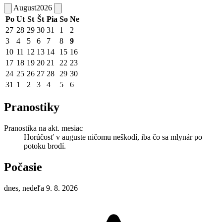
August
2026
Po
Ut
St
Št
Pia
So
Ne
27
28
29
30
31
1
2
3
4
5
6
7
8
9
10
11
12
13
14
15
16
17
18
19
20
21
22
23
24
25
26
27
28
29
30
31
1
2
3
4
5
6
Pranostiky
Pranostika na akt. mesiac
Horúčosť v auguste ničomu neškodí, iba čo sa mlynár po
potoku brodí.
Počasie
dnes, nedeľa 9. 8. 2026