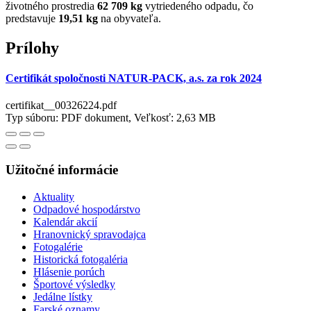
životného prostredia
62 709 kg
vytriedeného odpadu, čo
predstavuje
19,51 kg
na obyvateľa.
Prílohy
Certifikát spoločnosti NATUR-PACK, a.s. za rok 2024
certifikat__00326224.pdf
Typ súboru: PDF dokument, Veľkosť: 2,63 MB
Užitočné informácie
Aktuality
Odpadové hospodárstvo
Kalendár akcií
Hranovnický spravodajca
Fotogalérie
Historická fotogaléria
Hlásenie porúch
Športové výsledky
Jedálne lístky
Farské oznamy