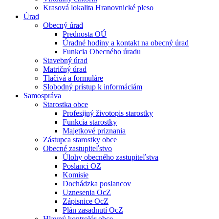
Krasová lokalita Hranovnické pleso
Úrad
Obecný úrad
Prednosta OÚ
Úradné hodiny a kontakt na obecný úrad
Funkcia Obecného úradu
Stavebný úrad
Matričný úrad
Tlačivá a formuláre
Slobodný prístup k informáciám
Samospráva
Starostka obce
Profesijný životopis starostky
Funkcia starostky
Majetkové priznania
Zástupca starostky obce
Obecné zastupiteľstvo
Úlohy obecného zastupiteľstva
Poslanci OZ
Komisie
Dochádzka poslancov
Uznesenia OcZ
Zápisnice OcZ
Plán zasadnutí OcZ
Hlavný kontrolór obce