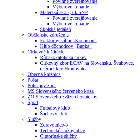
Povinné zverejňovanie
Výberové konanie
Materská škola, ul. SNP
Povinné zverejňovanie
Výberové konanie
Školská jedáleň
Občianske združenia
Folklórny súbor „Kochman“
Klub dôchodcov „Bapka“
Cirkevné inštitúcie
Rímskokatolícka cirkev
Cirkevný zbor ECAV na Slovensku, Švábovce,
dcérocirkev Hranovnica
Obecná knižnica
Pošta
Policajný zbor
MS Slovenského červeného kríža
ZO Slovenského zväzu chovateľov
Šport
Futbalový klub
Šachový klub
Služby
Zdravotníctvo
Technické služby obce
Cintorínske služby