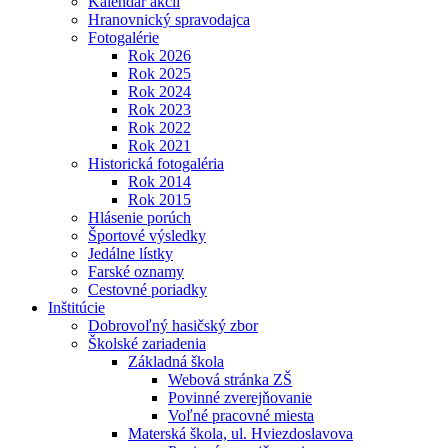
Kalendár akcií
Hranovnický spravodajca
Fotogalérie
Rok 2026
Rok 2025
Rok 2024
Rok 2023
Rok 2022
Rok 2021
Historická fotogaléria
Rok 2014
Rok 2015
Hlásenie porúch
Športové výsledky
Jedálne lístky
Farské oznamy
Cestovné poriadky
Inštitúcie
Dobrovoľný hasičský zbor
Školské zariadenia
Základná škola
Webová stránka ZŠ
Povinné zverejňovanie
Voľné pracovné miesta
Materská škola, ul. Hviezdoslavova