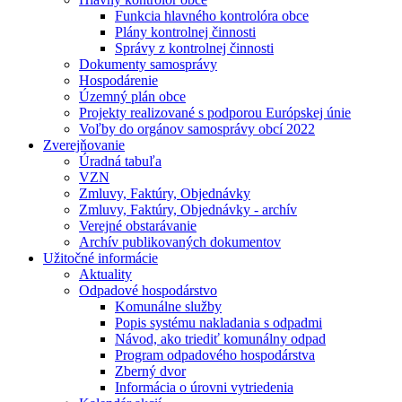
Funkcia hlavného kontrolóra obce
Plány kontrolnej činnosti
Správy z kontrolnej činnosti
Dokumenty samosprávy
Hospodárenie
Územný plán obce
Projekty realizované s podporou Európskej únie
Voľby do orgánov samosprávy obcí 2022
Zverejňovanie
Úradná tabuľa
VZN
Zmluvy, Faktúry, Objednávky
Zmluvy, Faktúry, Objednávky - archív
Verejné obstarávanie
Archív publikovaných dokumentov
Užitočné informácie
Aktuality
Odpadové hospodárstvo
Komunálne služby
Popis systému nakladania s odpadmi
Návod, ako triediť komunálny odpad
Program odpadového hospodárstva
Zberný dvor
Informácia o úrovni vytriedenia