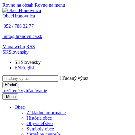
Rovno na obsah
Rovno na menu
Obec
Hranovnica
052 / 788 32 77
info@hranovnica.sk
Mapa webu
RSS
SK
Slovensky
SK
Slovensky
EN
English
Hľadaný výraz
Hľadať
rozšírené vyhľadávanie
Menu
Obec
Základné informácie
História obce
Obyvateľstvo
Symboly obce
Virtuálny cintorín