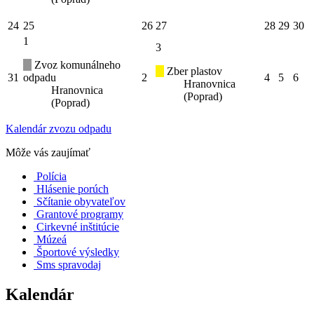
24
25
26
27
28
29
30
1
3
Zvoz komunálneho
Zber plastov
31
odpadu
2
4
5
6
Hranovnica
Hranovnica
(Poprad)
(Poprad)
Kalendár zvozu odpadu
Môže vás zaujímať
Polícia
Hlásenie porúch
Sčítanie obyvateľov
Grantové programy
Cirkevné inštitúcie
Múzeá
Športové výsledky
Sms spravodaj
Kalendár