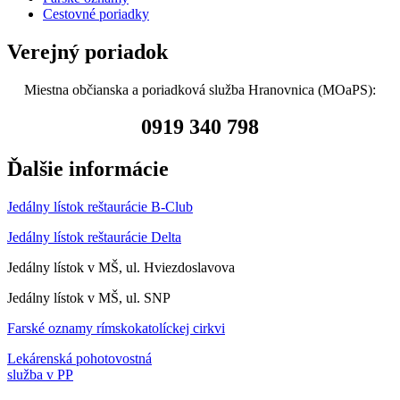
Cestovné poriadky
Verejný poriadok
Miestna občianska a poriadková služba Hranovnica (MOaPS):
0919 340 798
Ďalšie informácie
Jedálny lístok reštaurácie B-Club
Jedálny lístok reštaurácie Delta
Jedálny lístok v MŠ, ul. Hviezdoslavova
Jedálny lístok v MŠ, ul. SNP
Farské oznamy rímskokatolíckej cirkvi
Lekárenská pohotovostná
služba v PP