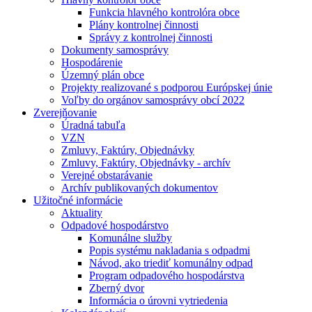
Funkcia hlavného kontrolóra obce
Plány kontrolnej činnosti
Správy z kontrolnej činnosti
Dokumenty samosprávy
Hospodárenie
Územný plán obce
Projekty realizované s podporou Európskej únie
Voľby do orgánov samosprávy obcí 2022
Zverejňovanie
Úradná tabuľa
VZN
Zmluvy, Faktúry, Objednávky
Zmluvy, Faktúry, Objednávky - archív
Verejné obstarávanie
Archív publikovaných dokumentov
Užitočné informácie
Aktuality
Odpadové hospodárstvo
Komunálne služby
Popis systému nakladania s odpadmi
Návod, ako triediť komunálny odpad
Program odpadového hospodárstva
Zberný dvor
Informácia o úrovni vytriedenia