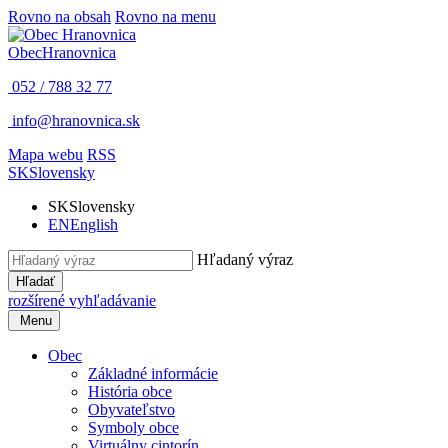
Rovno na obsah
Rovno na menu
Obec
Hranovnica
052 / 788 32 77
info@hranovnica.sk
Mapa webu
RSS
SK
Slovensky
SK
Slovensky
EN
English
Hľadaný výraz
Hľadať
rozšírené vyhľadávanie
Menu
Obec
Základné informácie
História obce
Obyvateľstvo
Symboly obce
Virtuálny cintorín