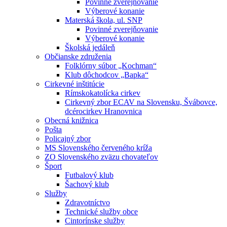
Povinné zverejňovanie
Výberové konanie
Materská škola, ul. SNP
Povinné zverejňovanie
Výberové konanie
Školská jedáleň
Občianske združenia
Folklórny súbor „Kochman“
Klub dôchodcov „Bapka“
Cirkevné inštitúcie
Rímskokatolícka cirkev
Cirkevný zbor ECAV na Slovensku, Švábovce,
dcérocirkev Hranovnica
Obecná knižnica
Pošta
Policajný zbor
MS Slovenského červeného kríža
ZO Slovenského zväzu chovateľov
Šport
Futbalový klub
Šachový klub
Služby
Zdravotníctvo
Technické služby obce
Cintorínske služby