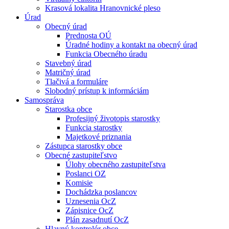
Krasová lokalita Hranovnické pleso
Úrad
Obecný úrad
Prednosta OÚ
Úradné hodiny a kontakt na obecný úrad
Funkcia Obecného úradu
Stavebný úrad
Matričný úrad
Tlačivá a formuláre
Slobodný prístup k informáciám
Samospráva
Starostka obce
Profesijný životopis starostky
Funkcia starostky
Majetkové priznania
Zástupca starostky obce
Obecné zastupiteľstvo
Úlohy obecného zastupiteľstva
Poslanci OZ
Komisie
Dochádzka poslancov
Uznesenia OcZ
Zápisnice OcZ
Plán zasadnutí OcZ
Hlavný kontrolór obce