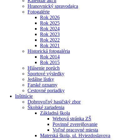
Kalendár akcií
Hranovnický spravodajca
Fotogalérie
Rok 2026
Rok 2025
Rok 2024
Rok 2023
Rok 2022
Rok 2021
Historická fotogaléria
Rok 2014
Rok 2015
Hlásenie porúch
Športové výsledky
Jedálne lístky
Farské oznamy
Cestovné poriadky
Inštitúcie
Dobrovoľný hasičský zbor
Školské zariadenia
Základná škola
Webová stránka ZŠ
Povinné zverejňovanie
Voľné pracovné miesta
Materská škola, ul. Hviezdoslavova