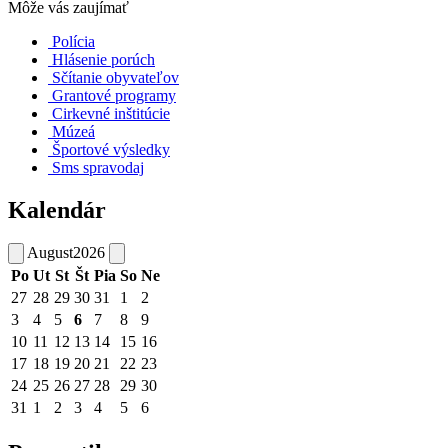
Môže vás zaujímať
Polícia
Hlásenie porúch
Sčítanie obyvateľov
Grantové programy
Cirkevné inštitúcie
Múzeá
Športové výsledky
Sms spravodaj
Kalendár
August
2026
Po
Ut
St
Št
Pia
So
Ne
27
28
29
30
31
1
2
3
4
5
6
7
8
9
10
11
12
13
14
15
16
17
18
19
20
21
22
23
24
25
26
27
28
29
30
31
1
2
3
4
5
6