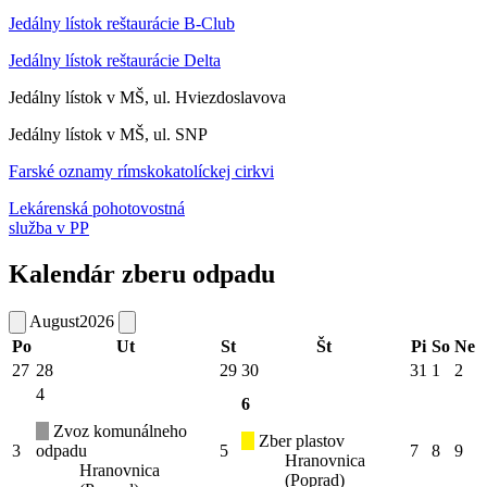
Jedálny lístok reštaurácie B-Club
Jedálny lístok reštaurácie Delta
Jedálny lístok v MŠ, ul. Hviezdoslavova
Jedálny lístok v MŠ, ul. SNP
Farské oznamy rímskokatolíckej cirkvi
Lekárenská pohotovostná
služba v PP
Kalendár zberu odpadu
August
2026
Po
Ut
St
Št
Pi
So
Ne
27
28
29
30
31
1
2
4
6
Zvoz komunálneho
Zber plastov
3
odpadu
5
7
8
9
Hranovnica
Hranovnica
(Poprad)