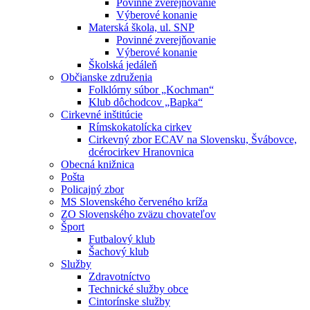
Povinné zverejňovanie
Výberové konanie
Materská škola, ul. SNP
Povinné zverejňovanie
Výberové konanie
Školská jedáleň
Občianske združenia
Folklórny súbor „Kochman“
Klub dôchodcov „Bapka“
Cirkevné inštitúcie
Rímskokatolícka cirkev
Cirkevný zbor ECAV na Slovensku, Švábovce,
dcérocirkev Hranovnica
Obecná knižnica
Pošta
Policajný zbor
MS Slovenského červeného kríža
ZO Slovenského zväzu chovateľov
Šport
Futbalový klub
Šachový klub
Služby
Zdravotníctvo
Technické služby obce
Cintorínske služby