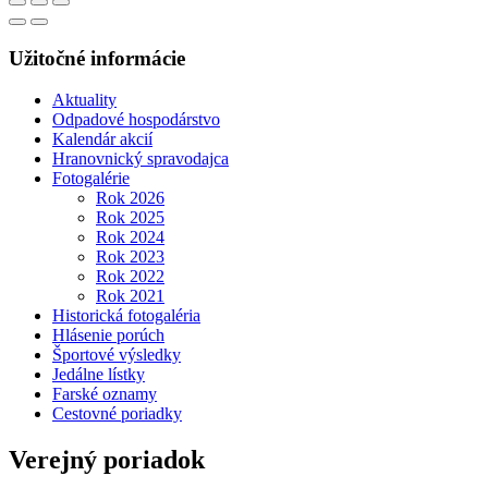
Užitočné informácie
Aktuality
Odpadové hospodárstvo
Kalendár akcií
Hranovnický spravodajca
Fotogalérie
Rok 2026
Rok 2025
Rok 2024
Rok 2023
Rok 2022
Rok 2021
Historická fotogaléria
Hlásenie porúch
Športové výsledky
Jedálne lístky
Farské oznamy
Cestovné poriadky
Verejný poriadok