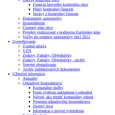
Funkcia hlavného kontrolóra obce
Plány kontrolnej činnosti
Správy z kontrolnej činnosti
Dokumenty samosprávy
Hospodárenie
Územný plán obce
Projekty realizované s podporou Európskej únie
Voľby do orgánov samosprávy obcí 2022
Zverejňovanie
Úradná tabuľa
VZN
Zmluvy, Faktúry, Objednávky
Zmluvy, Faktúry, Objednávky - archív
Verejné obstarávanie
Archív publikovaných dokumentov
Užitočné informácie
Aktuality
Odpadové hospodárstvo
Komunálne služby
Popis systému nakladania s odpadmi
Návod, ako triediť komunálny odpad
Program odpadového hospodárstva
Zberný dvor
Informácia o úrovni vytriedenia