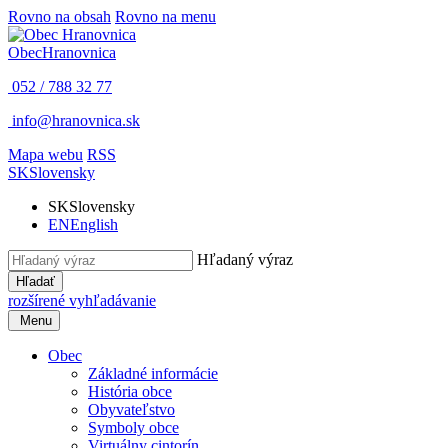
Rovno na obsah
Rovno na menu
Obec
Hranovnica
052 / 788 32 77
info@hranovnica.sk
Mapa webu
RSS
SK
Slovensky
SK
Slovensky
EN
English
Hľadaný výraz
Hľadať
rozšírené vyhľadávanie
Menu
Obec
Základné informácie
História obce
Obyvateľstvo
Symboly obce
Virtuálny cintorín