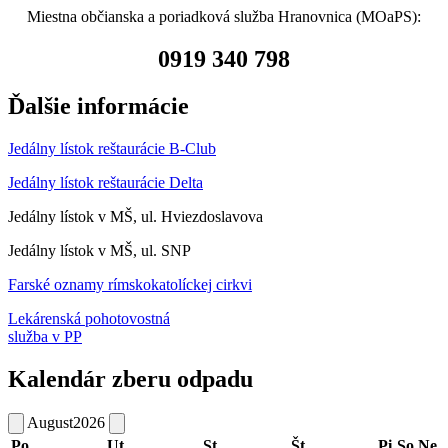
Miestna občianska a poriadková služba Hranovnica (MOaPS):
0919 340 798
Ďalšie informácie
Jedálny lístok reštaurácie B-Club
Jedálny lístok reštaurácie Delta
Jedálny lístok v MŠ, ul. Hviezdoslavova
Jedálny lístok v MŠ, ul. SNP
Farské oznamy rímskokatolíckej cirkvi
Lekárenská pohotovostná
služba v PP
Kalendár zberu odpadu
August
2026
Po
Ut
St
Št
Pi
So
Ne