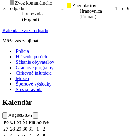
Zvoz komunálneho
Zber plastov
31
odpadu
2
4
5
6
Hranovnica
Hranovnica
(Poprad)
(Poprad)
Kalendár zvozu odpadu
Môže vás zaujímať
Polícia
Hlásenie porúch
Sčítanie obyvateľov
Grantové programy
Cirkevné inštitúcie
Múzeá
Športové výsledky
Sms spravodaj
Kalendár
August
2026
Po
Ut
St
Št
Pia
So
Ne
27
28
29
30
31
1
2
3
4
5
6
7
8
9