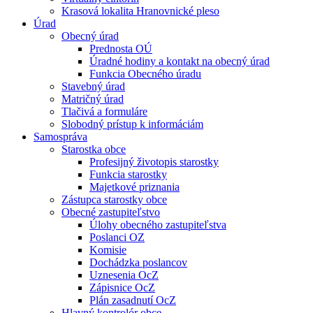
Krasová lokalita Hranovnické pleso
Úrad
Obecný úrad
Prednosta OÚ
Úradné hodiny a kontakt na obecný úrad
Funkcia Obecného úradu
Stavebný úrad
Matričný úrad
Tlačivá a formuláre
Slobodný prístup k informáciám
Samospráva
Starostka obce
Profesijný životopis starostky
Funkcia starostky
Majetkové priznania
Zástupca starostky obce
Obecné zastupiteľstvo
Úlohy obecného zastupiteľstva
Poslanci OZ
Komisie
Dochádzka poslancov
Uznesenia OcZ
Zápisnice OcZ
Plán zasadnutí OcZ
Hlavný kontrolór obce