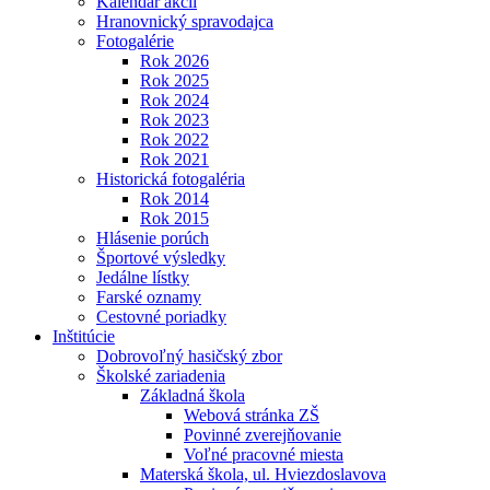
Kalendár akcií
Hranovnický spravodajca
Fotogalérie
Rok 2026
Rok 2025
Rok 2024
Rok 2023
Rok 2022
Rok 2021
Historická fotogaléria
Rok 2014
Rok 2015
Hlásenie porúch
Športové výsledky
Jedálne lístky
Farské oznamy
Cestovné poriadky
Inštitúcie
Dobrovoľný hasičský zbor
Školské zariadenia
Základná škola
Webová stránka ZŠ
Povinné zverejňovanie
Voľné pracovné miesta
Materská škola, ul. Hviezdoslavova