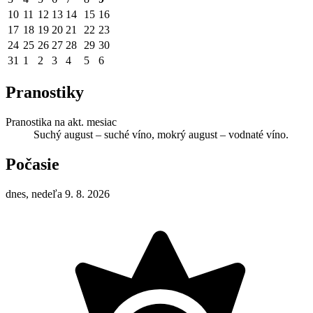
10
11
12
13
14
15
16
17
18
19
20
21
22
23
24
25
26
27
28
29
30
31
1
2
3
4
5
6
Pranostiky
Pranostika na akt. mesiac
Suchý august – suché víno, mokrý august – vodnaté víno.
Počasie
dnes, nedeľa 9. 8. 2026