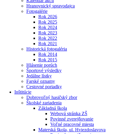
Kalendár akcií
Hranovnický spravodajca
Fotogalérie
Rok 2026
Rok 2025
Rok 2024
Rok 2023
Rok 2022
Rok 2021
Historická fotogaléria
Rok 2014
Rok 2015
Hlásenie porúch
Športové výsledky
Jedálne lístky
Farské oznamy
Cestovné poriadky
Inštitúcie
Dobrovoľný hasičský zbor
Školské zariadenia
Základná škola
Webová stránka ZŠ
Povinné zverejňovanie
Voľné pracovné miesta
Materská škola, ul. Hviezdoslavova