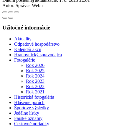
Dátum poslednej aktualizácie:
1. 6. 2023 22:01
Autor:
Správca Webu
Užitočné informácie
Aktuality
Odpadové hospodárstvo
Kalendár akcií
Hranovnický spravodajca
Fotogalérie
Rok 2026
Rok 2025
Rok 2024
Rok 2023
Rok 2022
Rok 2021
Historická fotogaléria
Hlásenie porúch
Športové výsledky
Jedálne lístky
Farské oznamy
Cestovné poriadky