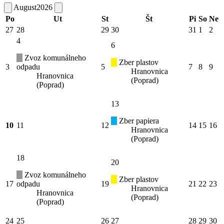
August
2026
Po
Ut
St
Št
Pi
So
Ne
27
28
29
30
31
1
2
4
6
Zvoz komunálneho
Zber plastov
3
odpadu
5
7
8
9
Hranovnica
Hranovnica
(Poprad)
(Poprad)
13
Zber papiera
10
11
12
14
15
16
Hranovnica
(Poprad)
18
20
Zvoz komunálneho
Zber plastov
17
odpadu
19
21
22
23
Hranovnica
Hranovnica
(Poprad)
(Poprad)
24
25
26
27
28
29
30