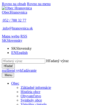
Rovno na obsah
Rovno na menu
Obec
Hranovnica
052 / 788 32 77
info@hranovnica.sk
Mapa webu
RSS
SK
Slovensky
SK
Slovensky
EN
English
Hľadaný výraz
Hľadať
rozšírené vyhľadávanie
Menu
Obec
Základné informácie
História obce
Obyvateľstvo
Symboly obce
Virtuálny cintorín