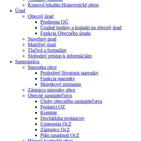
Krasová lokalita Hranovnické pleso
Úrad
Obecný úrad
Prednosta OÚ
Úradné hodiny a kontakt na obecný úrad
Funkcia Obecného úradu
Stavebný úrad
Matričný úrad
Tlačivá a formuláre
Slobodný prístup k informáciám
Samospráva
Starostka obce
Profesijný životopis starostky
Funkcia starostky
Majetkové priznania
Zástupca starostky obce
Obecné zastupiteľstvo
Úlohy obecného zastupiteľstva
Poslanci OZ
Komisie
Dochádzka poslancov
Uznesenia OcZ
Zápisnice OcZ
Plán zasadnutí OcZ
Hlavný kontrolór obce