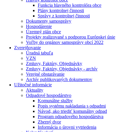
Funkcia hlavného kontrolóra obce
Plány kontrolnej činnosti
Správy z kontrolnej činnosti
Dokumenty samosprávy
Hospodárenie
Územný plán obce
Projekty realizované s podporou Európskej únie
Voľby do orgánov samosprávy obcí 2022
Zverejňovanie
Úradná tabuľa
VZN
Zmluvy, Faktúry, Objednávky
Zmluvy, Faktúry, Objednávky - archív
Verejné obstarávanie
Archív publikovaných dokumentov
Užitočné informácie
Aktuality
Odpadové hospodárstvo
Komunálne služby
Popis systému nakladania s odpadmi
Návod, ako triediť komunálny odpad
Program odpadového hospodárstva
Zberný dvor
Informácia o úrovni vytriedenia