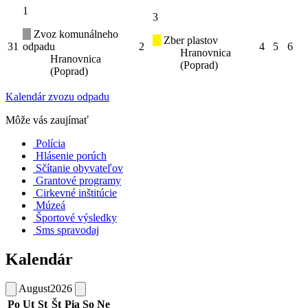
1
3
Zvoz komunálneho
Zber plastov
31
odpadu
2
4
5
6
Hranovnica
Hranovnica
(Poprad)
(Poprad)
Kalendár zvozu odpadu
Môže vás zaujímať
Polícia
Hlásenie porúch
Sčítanie obyvateľov
Grantové programy
Cirkevné inštitúcie
Múzeá
Športové výsledky
Sms spravodaj
Kalendár
August
2026
Po
Ut
St
Št
Pia
So
Ne