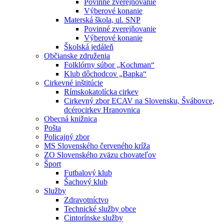
Povinné zverejňovanie
Výberové konanie
Materská škola, ul. SNP
Povinné zverejňovanie
Výberové konanie
Školská jedáleň
Občianske združenia
Folklórny súbor „Kochman“
Klub dôchodcov „Bapka“
Cirkevné inštitúcie
Rímskokatolícka cirkev
Cirkevný zbor ECAV na Slovensku, Švábovce,
dcérocirkev Hranovnica
Obecná knižnica
Pošta
Policajný zbor
MS Slovenského červeného kríža
ZO Slovenského zväzu chovateľov
Šport
Futbalový klub
Šachový klub
Služby
Zdravotníctvo
Technické služby obce
Cintorínske služby