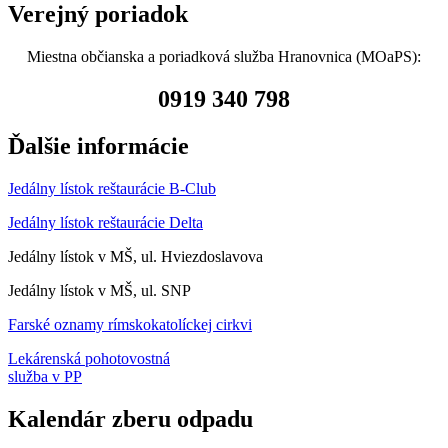
Verejný poriadok
Miestna občianska a poriadková služba Hranovnica (MOaPS):
0919 340 798
Ďalšie informácie
Jedálny lístok reštaurácie B-Club
Jedálny lístok reštaurácie Delta
Jedálny lístok v MŠ, ul. Hviezdoslavova
Jedálny lístok v MŠ, ul. SNP
Farské oznamy rímskokatolíckej cirkvi
Lekárenská pohotovostná
služba v PP
Kalendár zberu odpadu