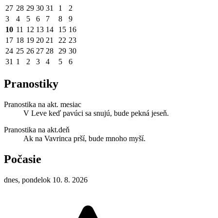
27
28
29
30
31
1
2
3
4
5
6
7
8
9
10
11
12
13
14
15
16
17
18
19
20
21
22
23
24
25
26
27
28
29
30
31
1
2
3
4
5
6
Pranostiky
Pranostika na akt. mesiac
V Leve keď pavúci sa snujú, bude pekná jeseň.
Pranostika na akt.deň
Ak na Vavrinca prší, bude mnoho myší.
Počasie
dnes, pondelok 10. 8. 2026