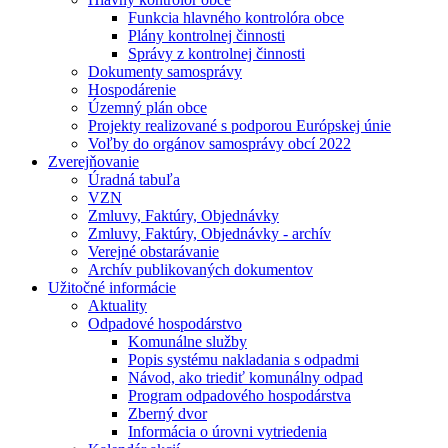
Funkcia hlavného kontrolóra obce
Plány kontrolnej činnosti
Správy z kontrolnej činnosti
Dokumenty samosprávy
Hospodárenie
Územný plán obce
Projekty realizované s podporou Európskej únie
Voľby do orgánov samosprávy obcí 2022
Zverejňovanie
Úradná tabuľa
VZN
Zmluvy, Faktúry, Objednávky
Zmluvy, Faktúry, Objednávky - archív
Verejné obstarávanie
Archív publikovaných dokumentov
Užitočné informácie
Aktuality
Odpadové hospodárstvo
Komunálne služby
Popis systému nakladania s odpadmi
Návod, ako triediť komunálny odpad
Program odpadového hospodárstva
Zberný dvor
Informácia o úrovni vytriedenia