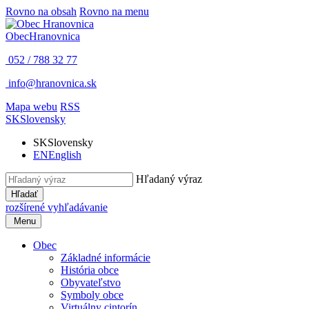
Rovno na obsah
Rovno na menu
Obec
Hranovnica
052 / 788 32 77
info@hranovnica.sk
Mapa webu
RSS
SK
Slovensky
SK
Slovensky
EN
English
Hľadaný výraz
Hľadať
rozšírené vyhľadávanie
Menu
Obec
Základné informácie
História obce
Obyvateľstvo
Symboly obce
Virtuálny cintorín