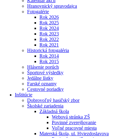
Kalendár akcií
Hranovnický spravodajca
Fotogalérie
Rok 2026
Rok 2025
Rok 2024
Rok 2023
Rok 2022
Rok 2021
Historická fotogaléria
Rok 2014
Rok 2015
Hlásenie porúch
Športové výsledky
Jedálne lístky
Farské oznamy
Cestovné poriadky
Inštitúcie
Dobrovoľný hasičský zbor
Školské zariadenia
Základná škola
Webová stránka ZŠ
Povinné zverejňovanie
Voľné pracovné miesta
Materská škola, ul. Hviezdoslavova