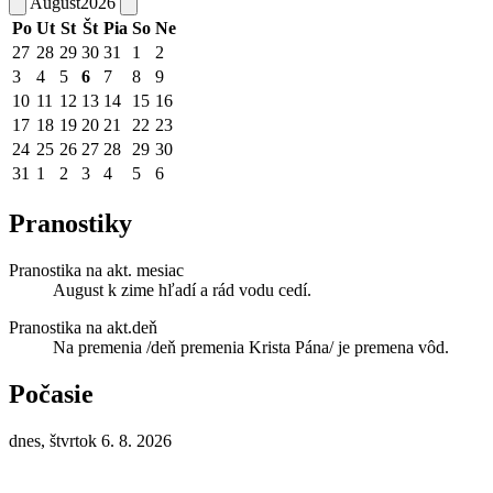
August
2026
Po
Ut
St
Št
Pia
So
Ne
27
28
29
30
31
1
2
3
4
5
6
7
8
9
10
11
12
13
14
15
16
17
18
19
20
21
22
23
24
25
26
27
28
29
30
31
1
2
3
4
5
6
Pranostiky
Pranostika na akt. mesiac
August k zime hľadí a rád vodu cedí.
Pranostika na akt.deň
Na premenia /deň premenia Krista Pána/ je premena vôd.
Počasie
dnes, štvrtok 6. 8. 2026