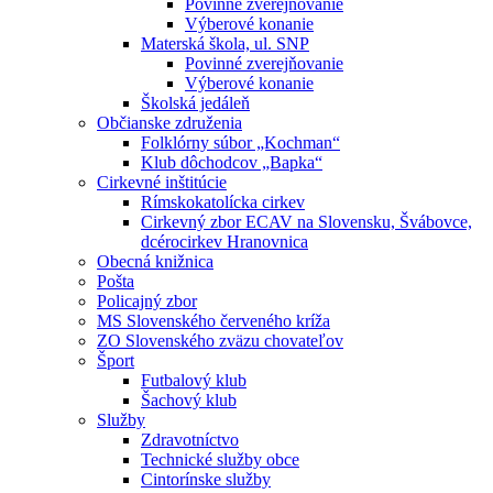
Povinné zverejňovanie
Výberové konanie
Materská škola, ul. SNP
Povinné zverejňovanie
Výberové konanie
Školská jedáleň
Občianske združenia
Folklórny súbor „Kochman“
Klub dôchodcov „Bapka“
Cirkevné inštitúcie
Rímskokatolícka cirkev
Cirkevný zbor ECAV na Slovensku, Švábovce,
dcérocirkev Hranovnica
Obecná knižnica
Pošta
Policajný zbor
MS Slovenského červeného kríža
ZO Slovenského zväzu chovateľov
Šport
Futbalový klub
Šachový klub
Služby
Zdravotníctvo
Technické služby obce
Cintorínske služby