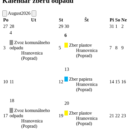
Kalendár zberu odpadu
August
2026
Po
Ut
St
Št
Pi
So
Ne
27
28
29
30
31
1
2
4
6
Zvoz komunálneho
Zber plastov
3
odpadu
5
7
8
9
Hranovnica
Hranovnica
(Poprad)
(Poprad)
13
Zber papiera
10
11
12
14
15
16
Hranovnica
(Poprad)
18
20
Zvoz komunálneho
Zber plastov
17
odpadu
19
21
22
23
Hranovnica
Hranovnica
(Poprad)
(Poprad)