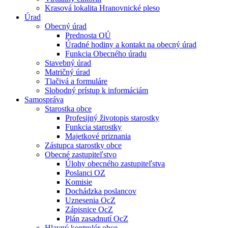
Krasová lokalita Hranovnické pleso
Úrad
Obecný úrad
Prednosta OÚ
Úradné hodiny a kontakt na obecný úrad
Funkcia Obecného úradu
Stavebný úrad
Matričný úrad
Tlačivá a formuláre
Slobodný prístup k informáciám
Samospráva
Starostka obce
Profesijný životopis starostky
Funkcia starostky
Majetkové priznania
Zástupca starostky obce
Obecné zastupiteľstvo
Úlohy obecného zastupiteľstva
Poslanci OZ
Komisie
Dochádzka poslancov
Uznesenia OcZ
Zápisnice OcZ
Plán zasadnutí OcZ
Hlavný kontrolór obce