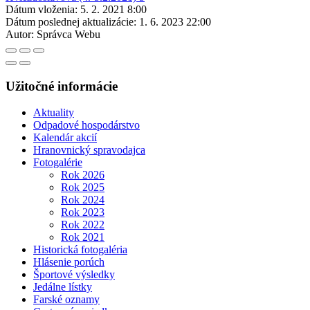
Dátum vloženia:
5. 2. 2021 8:00
Dátum poslednej aktualizácie:
1. 6. 2023 22:00
Autor:
Správca Webu
Užitočné informácie
Aktuality
Odpadové hospodárstvo
Kalendár akcií
Hranovnický spravodajca
Fotogalérie
Rok 2026
Rok 2025
Rok 2024
Rok 2023
Rok 2022
Rok 2021
Historická fotogaléria
Hlásenie porúch
Športové výsledky
Jedálne lístky
Farské oznamy