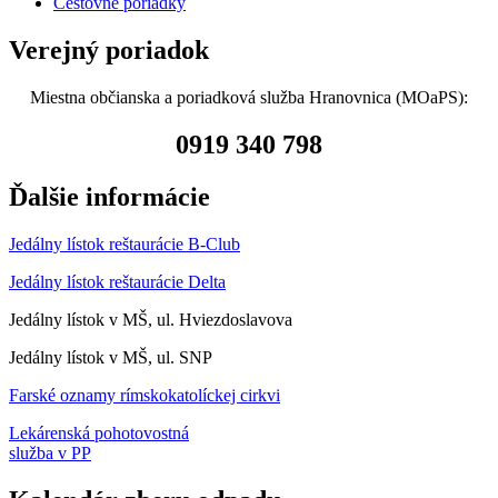
Cestovné poriadky
Verejný poriadok
Miestna občianska a poriadková služba Hranovnica (MOaPS):
0919 340 798
Ďalšie informácie
Jedálny lístok reštaurácie B-Club
Jedálny lístok reštaurácie Delta
Jedálny lístok v MŠ, ul. Hviezdoslavova
Jedálny lístok v MŠ, ul. SNP
Farské oznamy rímskokatolíckej cirkvi
Lekárenská pohotovostná
služba v PP