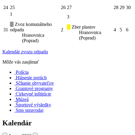
24
25
26
27
28
29
30
1
3
Zvoz komunálneho
Zber plastov
31
odpadu
2
4
5
6
Hranovnica
Hranovnica
(Poprad)
(Poprad)
Kalendár zvozu odpadu
Môže vás zaujímať
Polícia
Hlásenie porúch
Sčítanie obyvateľov
Grantové programy
Cirkevné inštitúcie
Múzeá
Športové výsledky
Sms spravodaj
Kalendár