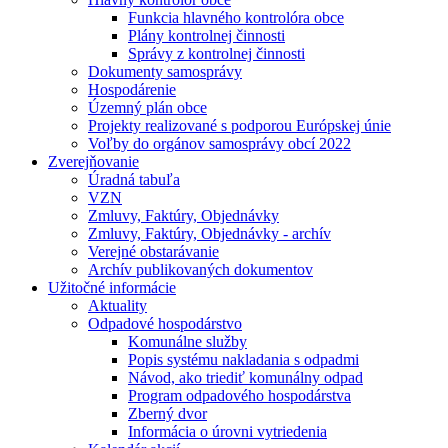
Funkcia hlavného kontrolóra obce
Plány kontrolnej činnosti
Správy z kontrolnej činnosti
Dokumenty samosprávy
Hospodárenie
Územný plán obce
Projekty realizované s podporou Európskej únie
Voľby do orgánov samosprávy obcí 2022
Zverejňovanie
Úradná tabuľa
VZN
Zmluvy, Faktúry, Objednávky
Zmluvy, Faktúry, Objednávky - archív
Verejné obstarávanie
Archív publikovaných dokumentov
Užitočné informácie
Aktuality
Odpadové hospodárstvo
Komunálne služby
Popis systému nakladania s odpadmi
Návod, ako triediť komunálny odpad
Program odpadového hospodárstva
Zberný dvor
Informácia o úrovni vytriedenia