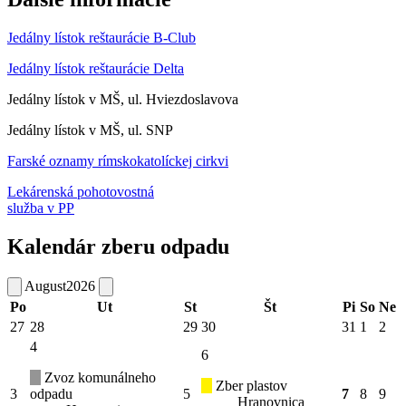
Jedálny lístok reštaurácie B-Club
Jedálny lístok reštaurácie Delta
Jedálny lístok v MŠ, ul. Hviezdoslavova
Jedálny lístok v MŠ, ul. SNP
Farské oznamy rímskokatolíckej cirkvi
Lekárenská pohotovostná
služba v PP
Kalendár zberu odpadu
August
2026
Po
Ut
St
Št
Pi
So
Ne
27
28
29
30
31
1
2
4
6
Zvoz komunálneho
Zber plastov
3
odpadu
5
7
8
9
Hranovnica