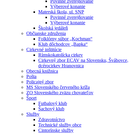
Povinné zverejňovanie
Výberové konanie
Materská škola, ul. SNP
Povinné zverejňovanie
Výberové konanie
Školská jedáleň
Občianske združenia
Folklórny súbor „Kochman“
Klub dôchodcov „Bapka“
Cirkevné inštitúcie
Rímskokatolícka cirkev
Cirkevný zbor ECAV na Slovensku, Švábovce,
dcérocirkev Hranovnica
Obecná knižnica
Pošta
Policajný zbor
MS Slovenského červeného kríža
ZO Slovenského zväzu chovateľov
Šport
Futbalový klub
Šachový klub
Služby
Zdravotníctvo
Technické služby obce
Cintorínske služby