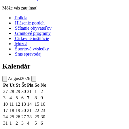
Môže vás zaujímať
Polícia
Hlásenie porúch
Sčítanie obyvateľov
Grantové programy
Cirkevné inštitúcie
Múzeá
Športové výsledky
Sms spravodaj
Kalendár
August
2026
Po
Ut
St
Št
Pia
So
Ne
27
28
29
30
31
1
2
3
4
5
6
7
8
9
10
11
12
13
14
15
16
17
18
19
20
21
22
23
24
25
26
27
28
29
30
31
1
2
3
4
5
6