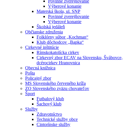
Povinné zverejňovanie
Výberové konanie
Materská škola, ul. SNP
Povinné zverejňovanie
Výberové konanie
Školská jedáleň
Občianske združenia
Folklórny súbor „Kochman“
Klub dôchodcov „Bapka“
Cirkevné inštitúcie
Rímskokatolícka cirkev
Cirkevný zbor ECAV na Slovensku, Švábovce,
dcérocirkev Hranovnica
Obecná knižnica
Pošta
Policajný zbor
MS Slovenského červeného kríža
ZO Slovenského zväzu chovateľov
Šport
Futbalový klub
Šachový klub
Služby
Zdravotníctvo
Technické služby obce
Cintorínske služby