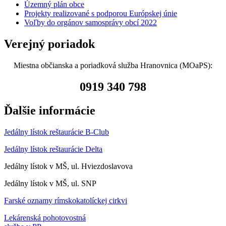
Územný plán obce
Projekty realizované s podporou Európskej únie
Voľby do orgánov samosprávy obcí 2022
Verejný poriadok
Miestna občianska a poriadková služba Hranovnica (MOaPS):
0919 340 798
Ďalšie informácie
Jedálny lístok reštaurácie B-Club
Jedálny lístok reštaurácie Delta
Jedálny lístok v MŠ, ul. Hviezdoslavova
Jedálny lístok v MŠ, ul. SNP
Farské oznamy rímskokatolíckej cirkvi
Lekárenská pohotovostná