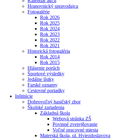
Kalendár akcií
Hranovnický spravodajca
Fotogalérie
Rok 2026
Rok 2025
Rok 2024
Rok 2023
Rok 2022
Rok 2021
Historická fotogaléria
Rok 2014
Rok 2015
Hlásenie porúch
Športové výsledky
Jedálne lístky
Farské oznamy
Cestovné poriadky
Inštitúcie
Dobrovoľný hasičský zbor
Školské zariadenia
Základná škola
Webová stránka ZŠ
Povinné zverejňovanie
Voľné pracovné miesta
Materská škola, ul. Hviezdoslavova