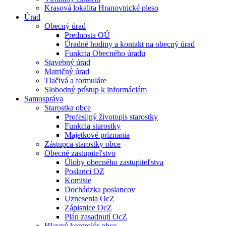
Krasová lokalita Hranovnické pleso
Úrad
Obecný úrad
Prednosta OÚ
Úradné hodiny a kontakt na obecný úrad
Funkcia Obecného úradu
Stavebný úrad
Matričný úrad
Tlačivá a formuláre
Slobodný prístup k informáciám
Samospráva
Starostka obce
Profesijný životopis starostky
Funkcia starostky
Majetkové priznania
Zástupca starostky obce
Obecné zastupiteľstvo
Úlohy obecného zastupiteľstva
Poslanci OZ
Komisie
Dochádzka poslancov
Uznesenia OcZ
Zápisnice OcZ
Plán zasadnutí OcZ
Hlavný kontrolór obce