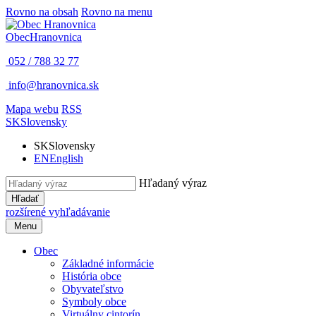
Rovno na obsah
Rovno na menu
Obec
Hranovnica
052 / 788 32 77
info@hranovnica.sk
Mapa webu
RSS
SK
Slovensky
SK
Slovensky
EN
English
Hľadaný výraz
Hľadať
rozšírené vyhľadávanie
Menu
Obec
Základné informácie
História obce
Obyvateľstvo
Symboly obce
Virtuálny cintorín