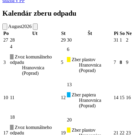
služba v PP
Kalendár zberu odpadu
August
2026
Po
Ut
St
Št
Pi
So
Ne
27
28
29
30
31
1
2
4
6
Zvoz komunálneho
Zber plastov
3
odpadu
5
7
8
9
Hranovnica
Hranovnica
(Poprad)
(Poprad)
13
Zber papiera
10
11
12
14
15
16
Hranovnica
(Poprad)
18
20
Zvoz komunálneho
Zber plastov
17
odpadu
19
21
22
23