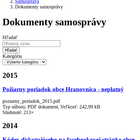
Samospráva
Dokumenty samosprávy
Dokumenty samosprávy
Hľadať
Hľadať
Kategória
2015
Požiarny poriadok obce Hranovnica - neplatný
poziarny_poriadok_2015.pdf
Typ súboru: PDF dokument, Veľkosť: 242,99 kB
Stiahnuté: 213×
2014
Kódex diskutujúceho na facebookovej stránke obce