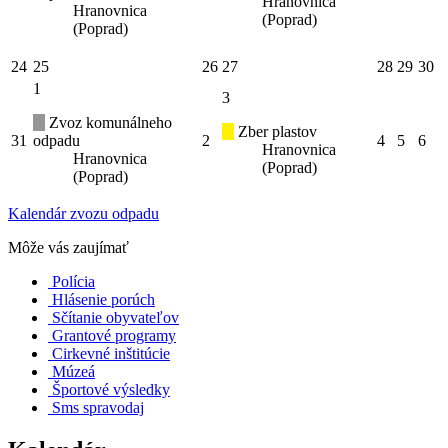
Hranovnica
Hranovnica
(Poprad)
(Poprad)
24
25
26
27
28
29
30
1
3
Zvoz komunálneho
Zber plastov
31
odpadu
2
4
5
6
Hranovnica
Hranovnica
(Poprad)
(Poprad)
Kalendár zvozu odpadu
Môže vás zaujímať
Polícia
Hlásenie porúch
Sčítanie obyvateľov
Grantové programy
Cirkevné inštitúcie
Múzeá
Športové výsledky
Sms spravodaj