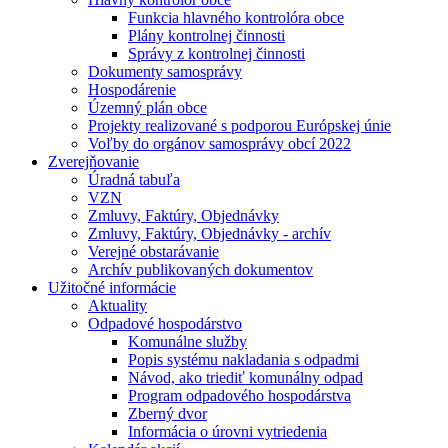
Funkcia hlavného kontrolóra obce
Plány kontrolnej činnosti
Správy z kontrolnej činnosti
Dokumenty samosprávy
Hospodárenie
Územný plán obce
Projekty realizované s podporou Európskej únie
Voľby do orgánov samosprávy obcí 2022
Zverejňovanie
Úradná tabuľa
VZN
Zmluvy, Faktúry, Objednávky
Zmluvy, Faktúry, Objednávky - archív
Verejné obstarávanie
Archív publikovaných dokumentov
Užitočné informácie
Aktuality
Odpadové hospodárstvo
Komunálne služby
Popis systému nakladania s odpadmi
Návod, ako triediť komunálny odpad
Program odpadového hospodárstva
Zberný dvor
Informácia o úrovni vytriedenia