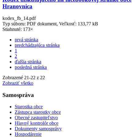
Hranovnica
kodex_fb_14.pdf
Typ súboru: PDF dokument, Veľkosť: 133,77 kB
Stiahnuté: 173×
prvá stránka
predchádzajúca stránka
1
2
ďalšia stránka
posledná stránka
Zobrazené
21
-
22
z 22
Zobraziť všetko
Samospráva
Starostka obce
Zástupca starostky obce
Obecné zastupiteľstvo
Hlavný kontrolór obce
Dokumenty samosprávy
Hospodárenie