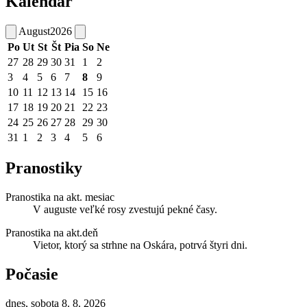
Kalendár
August
2026
Po
Ut
St
Št
Pia
So
Ne
27
28
29
30
31
1
2
3
4
5
6
7
8
9
10
11
12
13
14
15
16
17
18
19
20
21
22
23
24
25
26
27
28
29
30
31
1
2
3
4
5
6
Pranostiky
Pranostika na akt. mesiac
V auguste veľké rosy zvestujú pekné časy.
Pranostika na akt.deň
Vietor, ktorý sa strhne na Oskára, potrvá štyri dni.
Počasie
dnes, sobota 8. 8. 2026