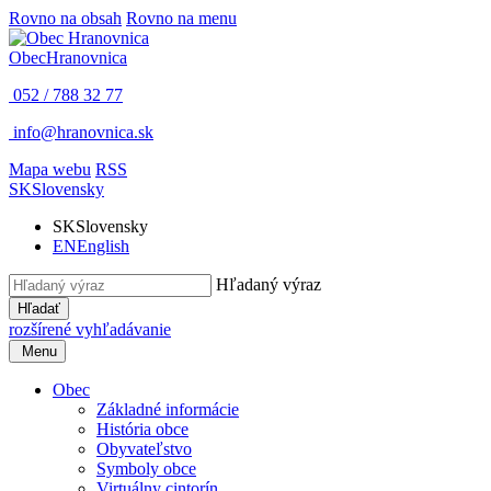
Rovno na obsah
Rovno na menu
Obec
Hranovnica
052 / 788 32 77
info@hranovnica.sk
Mapa webu
RSS
SK
Slovensky
SK
Slovensky
EN
English
Hľadaný výraz
Hľadať
rozšírené vyhľadávanie
Menu
Obec
Základné informácie
História obce
Obyvateľstvo
Symboly obce
Virtuálny cintorín