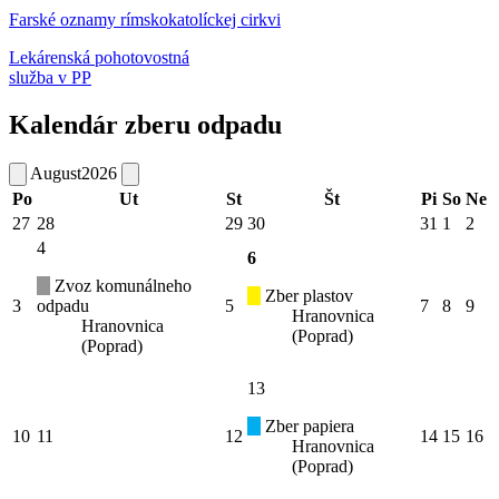
Farské oznamy rímskokatolíckej cirkvi
Lekárenská pohotovostná
služba v PP
Kalendár zberu odpadu
August
2026
Po
Ut
St
Št
Pi
So
Ne
27
28
29
30
31
1
2
4
6
Zvoz komunálneho
Zber plastov
3
odpadu
5
7
8
9
Hranovnica
Hranovnica
(Poprad)
(Poprad)
13
Zber papiera
10
11
12
14
15
16
Hranovnica
(Poprad)