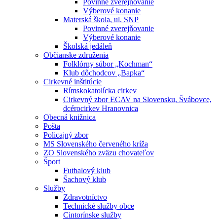
Povinné zverejňovanie
Výberové konanie
Materská škola, ul. SNP
Povinné zverejňovanie
Výberové konanie
Školská jedáleň
Občianske združenia
Folklórny súbor „Kochman“
Klub dôchodcov „Bapka“
Cirkevné inštitúcie
Rímskokatolícka cirkev
Cirkevný zbor ECAV na Slovensku, Švábovce,
dcérocirkev Hranovnica
Obecná knižnica
Pošta
Policajný zbor
MS Slovenského červeného kríža
ZO Slovenského zväzu chovateľov
Šport
Futbalový klub
Šachový klub
Služby
Zdravotníctvo
Technické služby obce
Cintorínske služby