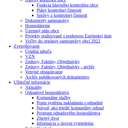
Funkcia hlavného kontrolóra obce
Plány kontrolnej činnosti
Správy z kontrolnej činnosti
Dokumenty samosprávy
Hospodárenie
Územný plán obce
Projekty realizované s podporou Európskej únie
Voľby do orgánov samosprávy obcí 2022
Zverejňovanie
Úradná tabuľa
VZN
Zmluvy, Faktúry, Objednávky
Zmluvy, Faktúry, Objednávky - archív
Verejné obstarávanie
Archív publikovaných dokumentov
Užitočné informácie
Aktuality
Odpadové hospodárstvo
Komunálne služby
Popis systému nakladania s odpadmi
Návod, ako triediť komunálny odpad
Program odpadového hospodárstva
Zberný dvor
Informácia o úrovni vytriedenia