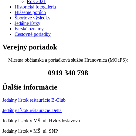
Rok 2021
Historická fotogaléria
Hlásenie porúch
Športové výsledky
Jedálne lístky
Farské oznamy
Cestovné poriadky
Verejný poriadok
Miestna občianska a poriadková služba Hranovnica (MOaPS):
0919 340 798
Ďalšie informácie
Jedálny lístok reštaurácie B-Club
Jedálny lístok reštaurácie Delta
Jedálny lístok v MŠ, ul. Hviezdoslavova
Jedálny lístok v MŠ, ul. SNP