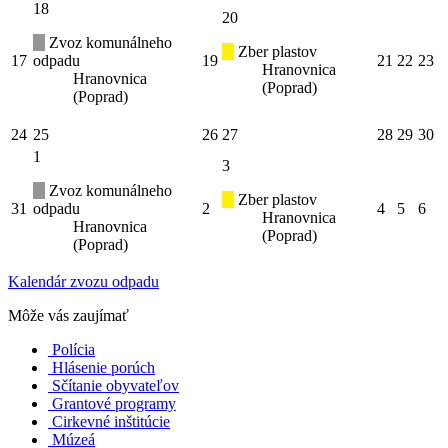
18
20
Zvoz komunálneho
Zber plastov
17
odpadu
19
21
22
23
Hranovnica
Hranovnica
(Poprad)
(Poprad)
24
25
26
27
28
29
30
1
3
Zvoz komunálneho
Zber plastov
31
odpadu
2
4
5
6
Hranovnica
Hranovnica
(Poprad)
(Poprad)
Kalendár zvozu odpadu
Môže vás zaujímať
Polícia
Hlásenie porúch
Sčítanie obyvateľov
Grantové programy
Cirkevné inštitúcie
Múzeá