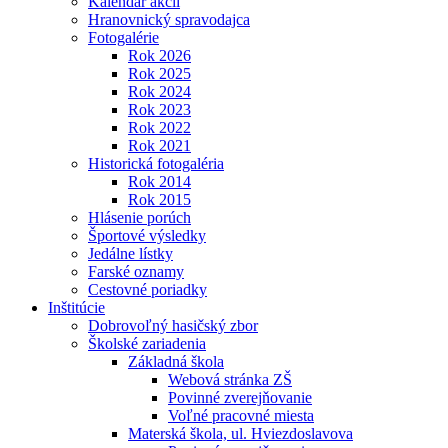
Kalendár akcií
Hranovnický spravodajca
Fotogalérie
Rok 2026
Rok 2025
Rok 2024
Rok 2023
Rok 2022
Rok 2021
Historická fotogaléria
Rok 2014
Rok 2015
Hlásenie porúch
Športové výsledky
Jedálne lístky
Farské oznamy
Cestovné poriadky
Inštitúcie
Dobrovoľný hasičský zbor
Školské zariadenia
Základná škola
Webová stránka ZŠ
Povinné zverejňovanie
Voľné pracovné miesta
Materská škola, ul. Hviezdoslavova