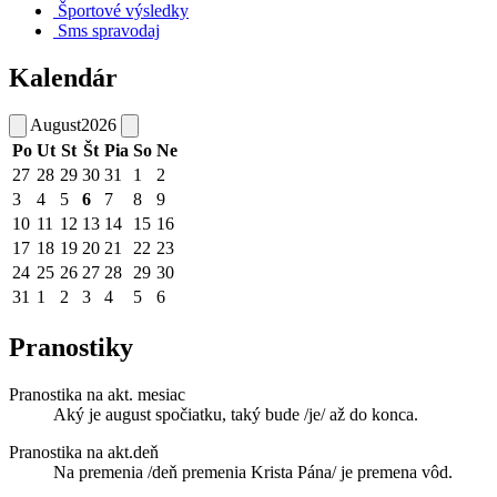
Športové výsledky
Sms spravodaj
Kalendár
August
2026
Po
Ut
St
Št
Pia
So
Ne
27
28
29
30
31
1
2
3
4
5
6
7
8
9
10
11
12
13
14
15
16
17
18
19
20
21
22
23
24
25
26
27
28
29
30
31
1
2
3
4
5
6
Pranostiky
Pranostika na akt. mesiac
Aký je august spočiatku, taký bude /je/ až do konca.
Pranostika na akt.deň
Na premenia /deň premenia Krista Pána/ je premena vôd.