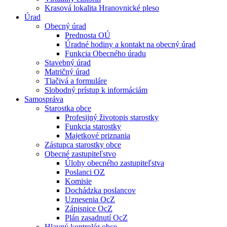
Krasová lokalita Hranovnické pleso
Úrad
Obecný úrad
Prednosta OÚ
Úradné hodiny a kontakt na obecný úrad
Funkcia Obecného úradu
Stavebný úrad
Matričný úrad
Tlačivá a formuláre
Slobodný prístup k informáciám
Samospráva
Starostka obce
Profesijný životopis starostky
Funkcia starostky
Majetkové priznania
Zástupca starostky obce
Obecné zastupiteľstvo
Úlohy obecného zastupiteľstva
Poslanci OZ
Komisie
Dochádzka poslancov
Uznesenia OcZ
Zápisnice OcZ
Plán zasadnutí OcZ
Hlavný kontrolór obce