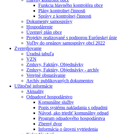
Funkcia hlavného kontrolóra obce
Plány kontrolnej činnosti
Správy z kontrolnej činnosti
Dokumenty samosprávy
Hospodárenie
Územný plán obce
Projekty realizované s podporou Európskej únie
Voľby do orgánov samosprávy obcí 2022
Zverejňovanie
Úradná tabuľa
VZN
Zmluvy, Faktúry, Objednávky
Zmluvy, Faktúry, Objednávky - archív
Verejné obstarávanie
Archív publikovaných dokumentov
Užitočné informácie
Aktuality
Odpadové hospodárstvo
Komunálne služby
Popis systému nakladania s odpadmi
Návod, ako triediť komunálny odpad
Program odpadového hospodárstva
Zberný dvor
Informácia o úrovni vytriedenia