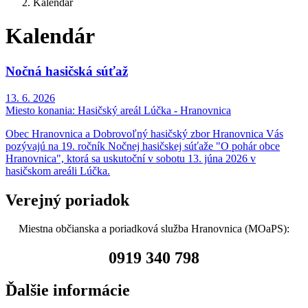
Kalendár
Kalendár
Nočná hasičská súťaž
13. 6. 2026
Miesto konania:
Hasičský areál Lúčka - Hranovnica
Obec Hranovnica a Dobrovoľný hasičský zbor Hranovnica Vás
pozývajú na 19. ročník Nočnej hasičskej súťaže "O pohár obce
Hranovnica", ktorá sa uskutoční v sobotu 13. júna 2026 v
hasičskom areáli Lúčka.
Verejný poriadok
Miestna občianska a poriadková služba Hranovnica (MOaPS):
0919 340 798
Ďalšie informácie