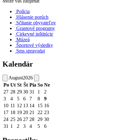
Môže vás zaujímať
Polícia
Hlásenie porúch
Sčítanie obyvateľov
Grantové programy
Cirkevné inštitúcie
Múzeá
Športové výsledky
Sms spravodaj
Kalendár
August
2026
Po
Ut
St
Št
Pia
So
Ne
27
28
29
30
31
1
2
3
4
5
6
7
8
9
10
11
12
13
14
15
16
17
18
19
20
21
22
23
24
25
26
27
28
29
30
31
1
2
3
4
5
6