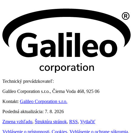
Technický prevádzkovateľ:
Galileo Corporation s.r.o., Čierna Voda 468, 925 06
Kontakt:
Galileo Corporation s.r.o.
Posledná aktualizácia: 7. 8. 2026
Zmena vzhľadu
,
Štruktúra stránok
,
RSS
,
Vytlačiť
Vyhlásenie o prístupnosti
,
Cookies
,
Vyhlásenie o ochrane súkromia
,