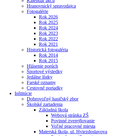
Kalendár akcií
Hranovnický spravodajca
Fotogalérie
Rok 2026
Rok 2025
Rok 2024
Rok 2023
Rok 2022
Rok 2021
Historická fotogaléria
Rok 2014
Rok 2015
Hlásenie porúch
Športové výsledky
Jedálne lístky
Farské oznamy
Cestovné poriadky
Inštitúcie
Dobrovoľný hasičský zbor
Školské zariadenia
Základná škola
Webová stránka ZŠ
Povinné zverejňovanie
Voľné pracovné miesta
Materská škola, ul. Hviezdoslavova