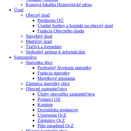
Krasová lokalita Hranovnické pleso
Úrad
Obecný úrad
Prednosta OÚ
Úradné hodiny a kontakt na obecný úrad
Funkcia Obecného úradu
Stavebný úrad
Matričný úrad
Tlačivá a formuláre
Slobodný prístup k informáciám
Samospráva
Starostka obce
Profesijný životopis starostky
Funkcia starostky
Majetkové priznania
Zástupca starostky obce
Obecné zastupiteľstvo
Úlohy obecného zastupiteľstva
Poslanci OZ
Komisie
Dochádzka poslancov
Uznesenia OcZ
Zápisnice OcZ
Plán zasadnutí OcZ
Hlavný kontrolór obce