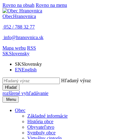
Rovno na obsah
Rovno na menu
Obec
Hranovnica
052 / 788 32 77
info@hranovnica.sk
Mapa webu
RSS
SK
Slovensky
SK
Slovensky
EN
English
Hľadaný výraz
Hľadať
rozšírené vyhľadávanie
Menu
Obec
Základné informácie
História obce
Obyvateľstvo
Symboly obce
Virtuálny cintorín