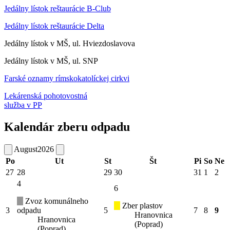
Jedálny lístok reštaurácie B-Club
Jedálny lístok reštaurácie Delta
Jedálny lístok v MŠ, ul. Hviezdoslavova
Jedálny lístok v MŠ, ul. SNP
Farské oznamy rímskokatolíckej cirkvi
Lekárenská pohotovostná
služba v PP
Kalendár zberu odpadu
August
2026
Po
Ut
St
Št
Pi
So
Ne
27
28
29
30
31
1
2
4
6
Zvoz komunálneho
Zber plastov
3
odpadu
5
7
8
9
Hranovnica
Hranovnica
(Poprad)
(Poprad)