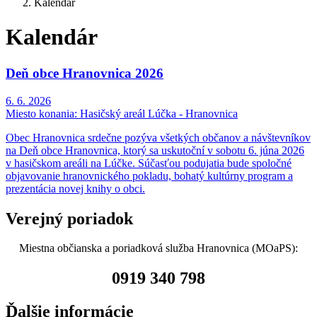
Kalendár
Kalendár
Deň obce Hranovnica 2026
6. 6. 2026
Miesto konania:
Hasičský areál Lúčka - Hranovnica
Obec Hranovnica srdečne pozýva všetkých občanov a návštevníkov
na Deň obce Hranovnica, ktorý sa uskutoční v sobotu 6. júna 2026
v hasičskom areáli na Lúčke. Súčasťou podujatia bude spoločné
objavovanie hranovnického pokladu, bohatý kultúrny program a
prezentácia novej knihy o obci.
Verejný poriadok
Miestna občianska a poriadková služba Hranovnica (MOaPS):
0919 340 798
Ďalšie informácie