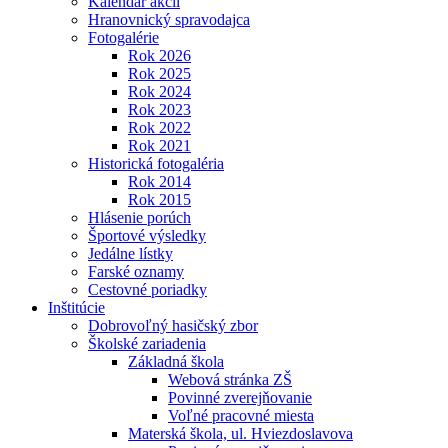
Kalendár akcií
Hranovnický spravodajca
Fotogalérie
Rok 2026
Rok 2025
Rok 2024
Rok 2023
Rok 2022
Rok 2021
Historická fotogaléria
Rok 2014
Rok 2015
Hlásenie porúch
Športové výsledky
Jedálne lístky
Farské oznamy
Cestovné poriadky
Inštitúcie
Dobrovoľný hasičský zbor
Školské zariadenia
Základná škola
Webová stránka ZŠ
Povinné zverejňovanie
Voľné pracovné miesta
Materská škola, ul. Hviezdoslavova