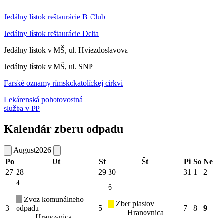
Jedálny lístok reštaurácie B-Club
Jedálny lístok reštaurácie Delta
Jedálny lístok v MŠ, ul. Hviezdoslavova
Jedálny lístok v MŠ, ul. SNP
Farské oznamy rímskokatolíckej cirkvi
Lekárenská pohotovostná
služba v PP
Kalendár zberu odpadu
August
2026
Po
Ut
St
Št
Pi
So
Ne
27
28
29
30
31
1
2
4
6
Zvoz komunálneho
Zber plastov
3
odpadu
5
7
8
9
Hranovnica
Hranovnica