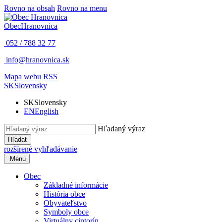
Rovno na obsah
Rovno na menu
Obec
Hranovnica
052 / 788 32 77
info@hranovnica.sk
Mapa webu
RSS
SK
Slovensky
SK
Slovensky
EN
English
Hľadaný výraz
Hľadať
rozšírené vyhľadávanie
Menu
Obec
Základné informácie
História obce
Obyvateľstvo
Symboly obce
Virtuálny cintorín