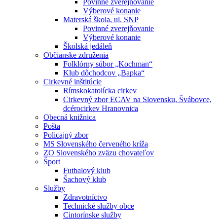
Povinné zverejňovanie
Výberové konanie
Materská škola, ul. SNP
Povinné zverejňovanie
Výberové konanie
Školská jedáleň
Občianske združenia
Folklórny súbor „Kochman“
Klub dôchodcov „Bapka“
Cirkevné inštitúcie
Rímskokatolícka cirkev
Cirkevný zbor ECAV na Slovensku, Švábovce,
dcérocirkev Hranovnica
Obecná knižnica
Pošta
Policajný zbor
MS Slovenského červeného kríža
ZO Slovenského zväzu chovateľov
Šport
Futbalový klub
Šachový klub
Služby
Zdravotníctvo
Technické služby obce
Cintorínske služby