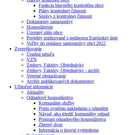
Funkcia hlavného kontrolóra obce
Plány kontrolnej činnosti
Správy z kontrolnej činnosti
Dokumenty samosprávy
Hospodárenie
Územný plán obce
Projekty realizované s podporou Európskej únie
Voľby do orgánov samosprávy obcí 2022
Zverejňovanie
Úradná tabuľa
VZN
Zmluvy, Faktúry, Objednávky
Zmluvy, Faktúry, Objednávky - archív
Verejné obstarávanie
Archív publikovaných dokumentov
Užitočné informácie
Aktuality
Odpadové hospodárstvo
Komunálne služby
Popis systému nakladania s odpadmi
Návod, ako triediť komunálny odpad
Program odpadového hospodárstva
Zberný dvor
Informácia o úrovni vytriedenia