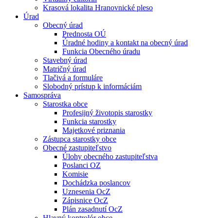
Krasová lokalita Hranovnické pleso
Úrad
Obecný úrad
Prednosta OÚ
Úradné hodiny a kontakt na obecný úrad
Funkcia Obecného úradu
Stavebný úrad
Matričný úrad
Tlačivá a formuláre
Slobodný prístup k informáciám
Samospráva
Starostka obce
Profesijný životopis starostky
Funkcia starostky
Majetkové priznania
Zástupca starostky obce
Obecné zastupiteľstvo
Úlohy obecného zastupiteľstva
Poslanci OZ
Komisie
Dochádzka poslancov
Uznesenia OcZ
Zápisnice OcZ
Plán zasadnutí OcZ
Hlavný kontrolór obce