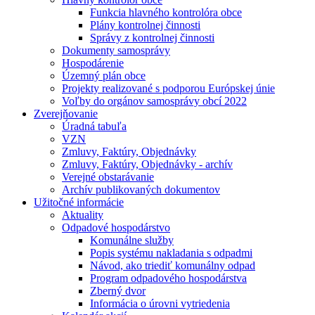
Funkcia hlavného kontrolóra obce
Plány kontrolnej činnosti
Správy z kontrolnej činnosti
Dokumenty samosprávy
Hospodárenie
Územný plán obce
Projekty realizované s podporou Európskej únie
Voľby do orgánov samosprávy obcí 2022
Zverejňovanie
Úradná tabuľa
VZN
Zmluvy, Faktúry, Objednávky
Zmluvy, Faktúry, Objednávky - archív
Verejné obstarávanie
Archív publikovaných dokumentov
Užitočné informácie
Aktuality
Odpadové hospodárstvo
Komunálne služby
Popis systému nakladania s odpadmi
Návod, ako triediť komunálny odpad
Program odpadového hospodárstva
Zberný dvor
Informácia o úrovni vytriedenia