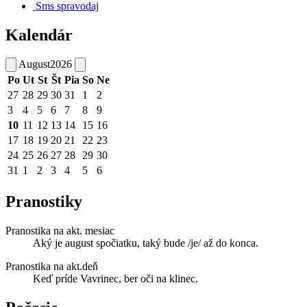
Sms spravodaj
Kalendár
August
2026
Po
Ut
St
Št
Pia
So
Ne
27
28
29
30
31
1
2
3
4
5
6
7
8
9
10
11
12
13
14
15
16
17
18
19
20
21
22
23
24
25
26
27
28
29
30
31
1
2
3
4
5
6
Pranostiky
Pranostika na akt. mesiac
Aký je august spočiatku, taký bude /je/ až do konca.
Pranostika na akt.deň
Keď príde Vavrinec, ber oči na klinec.