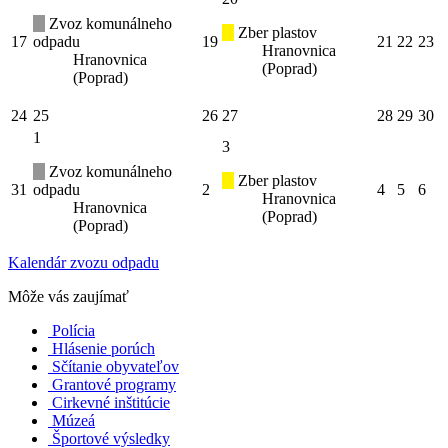
Zvoz komunálneho
Zber plastov
17
odpadu
19
21
22
23
Hranovnica
Hranovnica
(Poprad)
(Poprad)
24
25
26
27
28
29
30
1
3
Zvoz komunálneho
Zber plastov
31
odpadu
2
4
5
6
Hranovnica
Hranovnica
(Poprad)
(Poprad)
Kalendár zvozu odpadu
Môže vás zaujímať
Polícia
Hlásenie porúch
Sčítanie obyvateľov
Grantové programy
Cirkevné inštitúcie
Múzeá
Športové výsledky