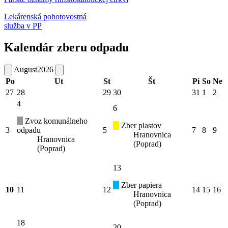
Lekárenská pohotovostná
služba v PP
Kalendár zberu odpadu
August
2026
Po
Ut
St
Št
Pi
So
Ne
27
28
29
30
31
1
2
4
6
Zvoz komunálneho
Zber plastov
3
odpadu
5
7
8
9
Hranovnica
Hranovnica
(Poprad)
(Poprad)
13
Zber papiera
10
11
12
14
15
16
Hranovnica
(Poprad)
18
20