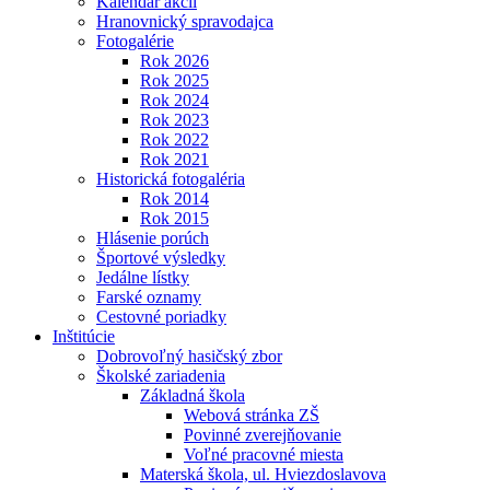
Kalendár akcií
Hranovnický spravodajca
Fotogalérie
Rok 2026
Rok 2025
Rok 2024
Rok 2023
Rok 2022
Rok 2021
Historická fotogaléria
Rok 2014
Rok 2015
Hlásenie porúch
Športové výsledky
Jedálne lístky
Farské oznamy
Cestovné poriadky
Inštitúcie
Dobrovoľný hasičský zbor
Školské zariadenia
Základná škola
Webová stránka ZŠ
Povinné zverejňovanie
Voľné pracovné miesta
Materská škola, ul. Hviezdoslavova