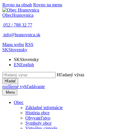
Rovno na obsah
Rovno na menu
Obec
Hranovnica
052 / 788 32 77
info@hranovnica.sk
Mapa webu
RSS
SK
Slovensky
SK
Slovensky
EN
English
Hľadaný výraz
Hľadať
rozšírené vyhľadávanie
Menu
Obec
Základné informácie
História obce
Obyvateľstvo
Symboly obce
Virtuálny cintorín