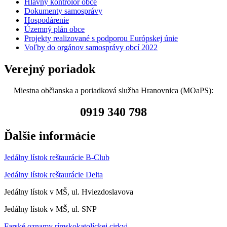
Hlavný kontrolór obce
Dokumenty samosprávy
Hospodárenie
Územný plán obce
Projekty realizované s podporou Európskej únie
Voľby do orgánov samosprávy obcí 2022
Verejný poriadok
Miestna občianska a poriadková služba Hranovnica (MOaPS):
0919 340 798
Ďalšie informácie
Jedálny lístok reštaurácie B-Club
Jedálny lístok reštaurácie Delta
Jedálny lístok v MŠ, ul. Hviezdoslavova
Jedálny lístok v MŠ, ul. SNP
Farské oznamy rímskokatolíckej cirkvi