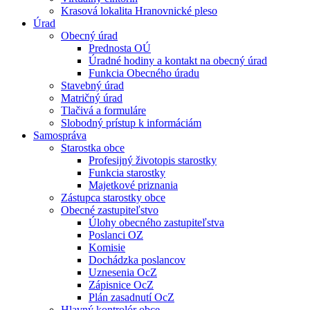
Krasová lokalita Hranovnické pleso
Úrad
Obecný úrad
Prednosta OÚ
Úradné hodiny a kontakt na obecný úrad
Funkcia Obecného úradu
Stavebný úrad
Matričný úrad
Tlačivá a formuláre
Slobodný prístup k informáciám
Samospráva
Starostka obce
Profesijný životopis starostky
Funkcia starostky
Majetkové priznania
Zástupca starostky obce
Obecné zastupiteľstvo
Úlohy obecného zastupiteľstva
Poslanci OZ
Komisie
Dochádzka poslancov
Uznesenia OcZ
Zápisnice OcZ
Plán zasadnutí OcZ
Hlavný kontrolór obce